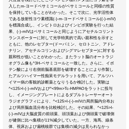
入したm-ヨードベサミコールがベサミコールと同様の性質
を保持していることがわかった。そこで次に、光学活性体
である放射性ヨウ素標識(-)-m-ヨードベサミコール((-)-mIV)
を標識合成し、インビトロおよびインビボ実験を行った結
果、(-)-mIVはベサミコールと同じようにアセチルコリント
ランスポーターに対して光学特異的で高い親和性を示すと
ともに、他のレセプター(ドーパミン、セロトニン、アドレ
ナリン、アセチルコリンおよびシグマレセプター)に対する
親和性が低いことがわかった。またラット脳のオートラジ
オグラム像も^3H-ベサミコールと一致した。さらに、イボ
テン酸により右側前脳基底部を破壊することにより作製し
たアルツハイマー性痴呆モデルラットを用いて、アルツハ
イマー病の客観的診断薬となりうるか検討した。実験は
^<125>I-(-)-mIVおよび^<99m>Tc-HMPAOをラットに投与
し、イメージングプレートによるダブルトレーサーオート
ラジオグラフィにより、^<125>I-(-)-mIVの局所脳内分布お
よび局所脳血流分布を比較検討した。その結果、^<125>I-
(-)-mIVは大脳皮質の前頭葉、頭頂葉および側頭葉で破壊側
が健側に比べ集積が11%減少していた。一方、海馬、線条
体、視床および扁桃核群では集積の減少は見られなかっ