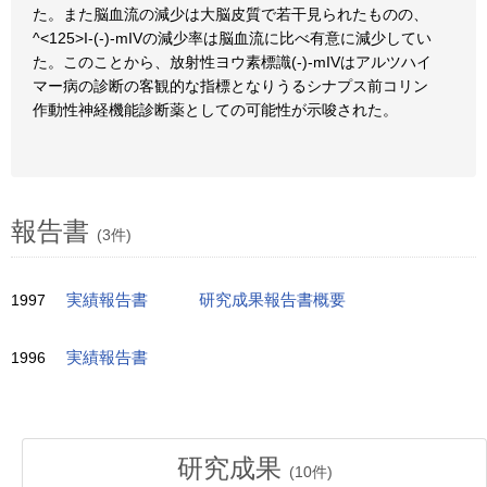
た。また脳血流の減少は大脳皮質で若干見られたものの、
^<125>I-(-)-mIVの減少率は脳血流に比べ有意に減少してい
た。このことから、放射性ヨウ素標識(-)-mIVはアルツハイ
マー病の診断の客観的な指標となりうるシナプス前コリン
作動性神経機能診断薬としての可能性が示唆された。
報告書
(3件)
1997
実績報告書
研究成果報告書概要
1996
実績報告書
研究成果
(
10
件)