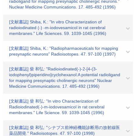
radioligand for mapping presynaptic cholinergic neurons."
Nuclear Medicine Communications. 17. 485-492 (1996)
[文献書誌] Shiba, K.: "In vitro Characterization of
radioiodinated (-) -m-iodovesamicol in rat cerebral
membranes." Life Sciences. 59. 1039-1045 (1996)
[文献書誌] Shiba, K.: "Radiopharmaceuticals for mapping
presynaptic neurons" Radioisotopes. 47. 97-100 (1997)
[文献書誌] 柴 和弘: "Radioiodinated(-)-2-[4-(3-
iodophenyl)piperidino]cyclohexanol:A potential radioligand
for mapping presynaptic cholinergic neurons" Nuclear
Medicine Communications. 17. 485-492 (1996)
[文献書誌] 柴 和弘: "In vitro Characterization of
Radioiodinated(-)-m-iodovesamicol in rat cerebral
membranes." Life Science. 59. 1039-1045 (1996)
[文献書誌] 柴 和弘: "シナプス前神経機能診断用の放射線医
薬品開発." Radioisotopes. 47. 97-100 (1998)