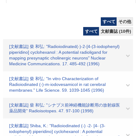
すべて
その他
すべて
文献書誌 (10件)
[文献書誌] 柴 和弘: "Radioiodinated(-)-2-[4-(3-iodophenyl)
piperidino] cyclohexanol : A potential radioligand for
mapping presynaptic cholinergic neurons" Nuclear
Medicine Communications. 17. 485-492 (1996)
[文献書誌] 柴 和弘: "In vitro Characterization of
Radioiodinated (-)-m-iodovesamicol in rat cerebral
membranes." Life Science. 59. 1039-1045 (1996)
[文献書誌] 柴 和弘: "シナプス前神経機能診断用の放射線医
薬品開発" Radioisotopes. 47. 97-100 (1998)
[文献書誌] Shiba, K.: "Radioiodinated (-) -2- [4- (3-
iodophenyl) piperidino] cyclohexanol : A potential