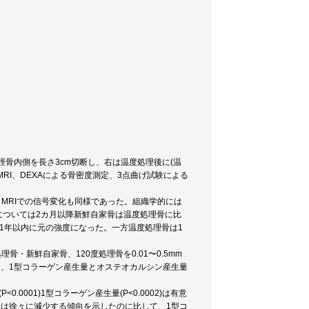
脛骨内側を長さ3cm切断し、右は温度処理後に(温
RI、DEXAによる骨密度測定、3点曲げ試験による
MRIでの信号変化も同様であった。組織学的には
については2カ月以降新鮮自家骨は温度処理骨に比
1年以内に元の強度になった。一方温度処理骨は1
・新鮮自家骨、120度処理骨を0.01〜0.5mm
し、1型コラーゲン産生量とオステオカルシン産生量
0001)1型コラーゲン産生量(P<0.0002)は有意
量は徐々に減少する傾向を示したのに比して、1型コ