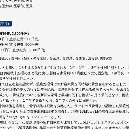
屋大学, 医学部, 医員
屋大学, 医学部, 医員
8年度)
直接経費: 2,300千円)
00千円 (直接経費: 300千円)
00千円 (直接経費: 900千円)
100千円 (直接経費: 1,100千円)
癒合 / 骨同化 / MRI / 強度試験 / 骨密度 / 骨強度 / 骨改変 / 温度処理自家骨
グル犬を用い、1カ月より5カ月まで1カ月おき、1年、1年半、2年を検討時期とした。
左は切断後未処理のまま元に戻し(新鮮自家骨)ポリL乳酸ピンにて固定後、X線写真、M
織学的検討を行なった。
画像では左右差を認めず、温度処理骨は新鮮自家骨を同時期に骨癒合をするとともに、
や骨芽細胞の侵入の程度に差を認め、温度処理骨では遅れる傾向であった。骨密度
減少し、骨強度についても新鮮自家骨は早期に低下し術後6ヶ月で最低となり、術後
殆ど低下せず、1年半で最低となり、2年で元の強度に回復した。
ト骨髄細胞を培養し、骨芽細胞様細胞を分離した。ラットの長管骨より調整した温度処理骨
れをばらまいた上で骨芽細胞様細胞を培養し、培養後3日5日7日の培養上清を採取
骨を入れないものをコントロールとした。
20度処理骨は、70度処理骨や新鮮自家骨と比較して3日5日7日ともオステオカルシン(P<0.
わかった。120度処理骨に暴露された骨芽細胞様細胞が産生するオステオカルシン