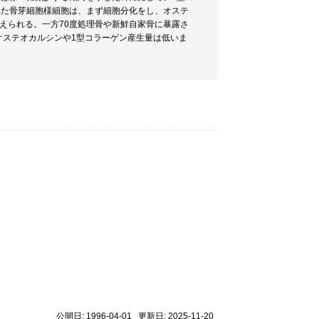
れた骨芽細胞様細胞は、まず細胞分化をし、オステ
えられる。一方70度処理骨や新鮮自家骨に暴露さ
オステオカルシンや1型コラーゲン産生量は低いま
公開日: 1996-04-01 更新日: 2025-11-20