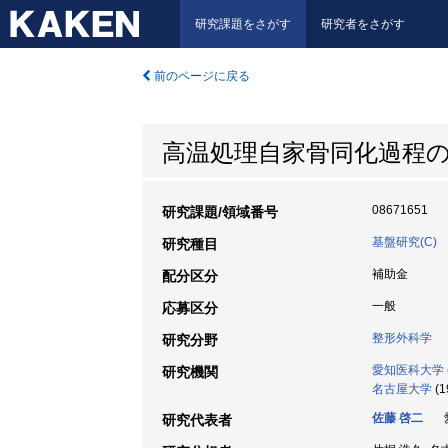
研究課題をさがす
研究者をさがす
前のページに戻る
高温処理自家骨同化過程の
08671651
研究課題/領域番号
基盤研究(C)
研究種目
補助金
配分区分
一般
応募区分
整形外科学
研究分野
愛知医科大学
研究機関
名古屋大学
(1
佐藤 啓二
愛
研究代表者