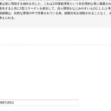
量は逆に増加する傾向を示した。これは120度処理骨という非生理的な骨に暴露さ
産生すると共に1型コラーゲンを産生して、自ら環境をなじみやすいものにしたと考
様細胞は、自然な環境の中で培養されている為、細胞分化を強制されることなく、
考えられる。