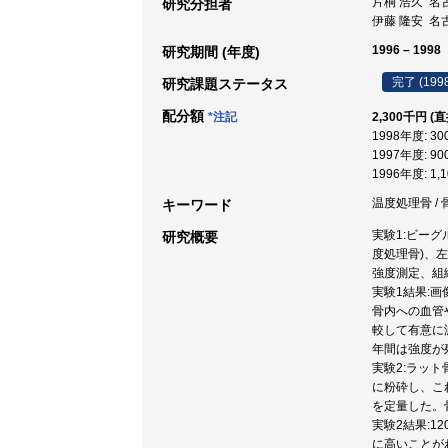
片桐 浩久 名古
研究分担者
伊藤 隆安 名古
1996 – 1998
研究期間 (年度)
完了 (199
研究課題ステータス
配分額
*注記
2,300千円 (
1998年度: 3
1997年度: 9
1996年度: 1,
温度処理骨 / 骨
キーワード
実験1:ビー
研究概要
度処理骨)、
強度測定、組
実験1結果:
骨内への血管
較して有意に
年間は強度が
実験2:ラッ
に粉砕し、こ
を定量した。
実験2結果:1
に高いことが