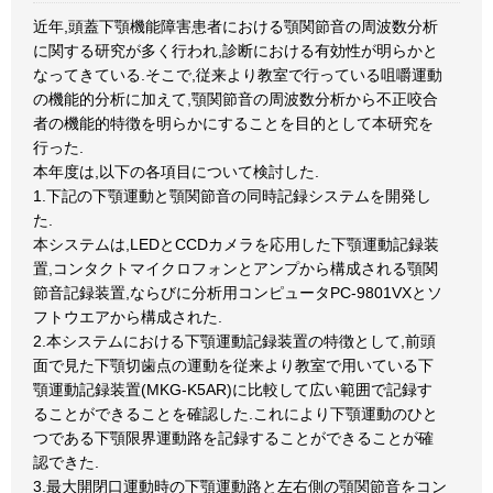
近年,頭蓋下顎機能障害患者における顎関節音の周波数分析
に関する研究が多く行われ,診断における有効性が明らかと
なってきている.そこで,従来より教室で行っている咀嚼運動
の機能的分析に加えて,顎関節音の周波数分析から不正咬合
者の機能的特徴を明らかにすることを目的として本研究を
行った.
本年度は,以下の各項目について検討した.
1.下記の下顎運動と顎関節音の同時記録システムを開発し
た.
本システムは,LEDとCCDカメラを応用した下顎運動記録装
置,コンタクトマイクロフォンとアンプから構成される顎関
節音記録装置,ならびに分析用コンピュータPC-9801VXとソ
フトウエアから構成された.
2.本システムにおける下顎運動記録装置の特徴として,前頭
面で見た下顎切歯点の運動を従来より教室で用いている下
顎運動記録装置(MKG-K5AR)に比較して広い範囲で記録す
ることができることを確認した.これにより下顎運動のひと
つである下顎限界運動路を記録することができることが確
認できた.
3.最大開閉口運動時の下顎運動路と左右側の顎関節音をコン