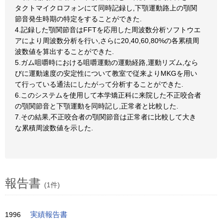
タクトマイクロフォンにて同時記録し,下顎運動路上の顎関
節音発生時期の特定をすることができた.
4.記録した顎関節音はFFTを応用した周波数分析ソフトウエ
アにより周波数分析を行い,さらに20,40,60,80%の各累積周
波数値を算出することができた.
5.ガム咀嚼時における咀嚼運動の運動経路,運動リズム,なら
びに運動速度の安定性について教室で従来よりMKGを用い
て行っている通法にしたがって分析することができた.
6.このシステムを使用して本学矯正科に来院した不正咬合者
の顎関節音と下顎運動を同時記し,正常者と比較した.
7.その結果,不正咬合者の顎関節音は正常者に比較して大き
な累積周波数値を示した.
報告書
(1件)
1996
実績報告書