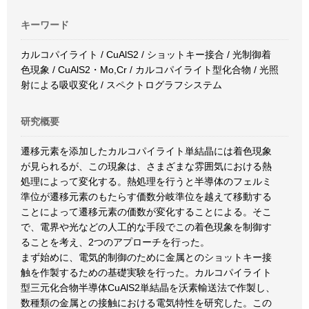
キーワード
カルコパイライト / CuAlS2 / ショットキー接合 / 光制御着
色現象 / CuAlS2・Mo,Cr / カルコパイライト型化合物 / 光照
射による吸収変化 / スペクトログラフシステム
研究概要
遷移元素を添加したカルコパイライト単結晶には着色現象
が見られるが、この現象は、さまざまな雰囲気における熱
処理によって変化する。熱処理を行うと半導体のフェルミ
準位が遷移元素のもたらす価数分岐準位を越えて移動する
ことによって遷移元素の価数が変化することによる。そこ
で、電界や光などの人工的な手段でこの着色現象を制御す
ることを考え、2つのアプローチを行った。
まず始めに、電気的制御のために金属とのショットキー接
触を作製するための基礎実験を行った。カルコパイライト
型三元化合物半導体CuAlS2単結晶を沃素輸送法で作製し、
数種類の金属との接触における電気特性を研究した。この