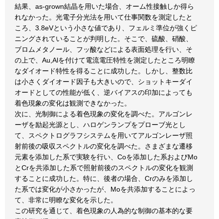
結果、as-grown結晶を用いた場合、オーム性接触しか得ら
れなかった。光電子分光法を用いて仕事関数を測定したと
ころ、3.8eVという小さな値であり、フェルミ準位が強くピ
ニングされていることが判明した。そこで、硫酸、硝酸、
ブロムメタノール、フッ酸などによる表面処理を行い、そ
の上で、Au,Alを付けて電流電圧特性を測定したところ明瞭
なダイオード特性を得ることに成功した。しかし、整数比
は小さくダイオード因子も大きいので、ショットキーダイ
オードとしての性能が低く、逆バイアスの印加によっても
着色現象の変化は観測できなかった。
次に、光制御による着色現象の変化を調べた。アルゴンレ
ーザを励起光源とし、ハロゲンランプをプローブ光とし
て、スペクトログラフシステムを用いてアルゴンレーザ照
射前後の吸収スペクトルの変化を調べた。さまざまな遷移
元素を添加した系で実験を行い、Coを添加した系およびMo
とCrを共添加した系で照射前後のスペクトルの変化を観測
することに成功した。特に、後者の場合、Crのみを添加し
た系では変化が小さかったが、Moを共添加することによっ
て、非常に明瞭な変化を示した。
この研究を通じて、着色現象の人為的な制御の基本的な要