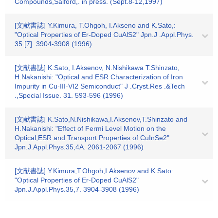
Compounds,Salford,. in press. (Sept.8-12,1997)
[文献書誌] Y.Kimura, T.Ohgoh, I.Akseno and K.Sato,:
"Optical Properties of Er-Doped CuAlS2" Jpn.J .Appl.Phys.
35 [7]. 3904-3908 (1996)
[文献書誌] K.Sato, I.Aksenov, N.Nishikawa T.Shinzato,
H.Nakanishi: "Optical and ESR Characterization of Iron
Impurity in Cu-III-VI2 Semiconduct" J .Cryst.Res .&Tech
.,Special Issue. 31. 593-596 (1996)
[文献書誌] K.Sato,N.Nishikawa,I.Aksenov,T.Shinzato and
H.Nakanishi: "Effect of Fermi Level Motion on the
Optical,ESR and Transport Properties of CuInSe2"
Jpn.J.Appl.Phys.35,4A. 2061-2067 (1996)
[文献書誌] Y.Kimura,T.Ohgoh,I.Aksenov and K.Sato:
"Optical Properties of Er-Doped CuAlS2"
Jpn.J.Appl.Phys.35,7. 3904-3908 (1996)