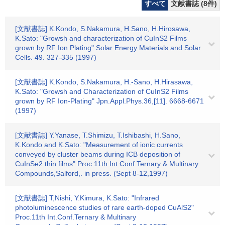
すべて
文献書誌 (8件)
[文献書誌] K.Kondo, S.Nakamura, H.Sano, H.Hirosawa,
K.Sato: "Growsh and characterization of CuInS2 Films
grown by RF Ion Plating" Solar Energy Materials and Solar
Cells. 49. 327-335 (1997)
[文献書誌] K.Kondo, S.Nakamura, H.-Sano, H.Hirasawa,
K.Sato: "Growsh and Characterization of CuInS2 Films
grown by RF Ion-Plating" Jpn.Appl.Phys.36,[11]. 6668-6671
(1997)
[文献書誌] Y.Yanase, T.Shimizu, T.Ishibashi, H.Sano,
K.Kondo and K.Sato: "Measurement of ionic currents
conveyed by cluster beams during ICB deposition of
CuInSe2 thin films" Proc.11th Int.Conf.Ternary & Multinary
Compounds,Salford,. in press. (Sept 8-12,1997)
[文献書誌] T,Nishi, Y.Kimura, K.Sato: "Infrared
photoluminescence studies of rare earth-doped CuAlS2"
Proc.11th Int.Conf.Ternary & Multinary