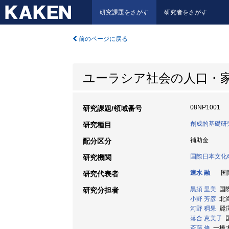
研究課題をさがす
研究者をさがす
前のページに戻る
ユーラシア社会の人口・
08NP1001
研究課題/領域番号
創成的基礎研
研究種目
補助金
配分区分
国際日本文化
研究機関
速水 融
国際
研究代表者
黒須 里美
国際
研究分担者
小野 芳彦
北海道
河野 稠果
麗澤
落合 恵美子
国
斎藤 修
一橋大学