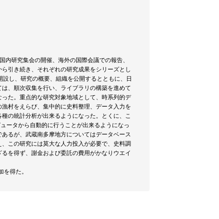
び国内研究集会の開催、海外の国際会議での報告、
から引き続き、それぞれの研究成果をシリーズとし
開設し、研究の概要、組織を公開するとともに、日
いては、順次収集を行い、ライブラリの構築を進めて
なった。重点的な研究対象地域として、時系列的デ
の漁村をえらび、集中的に史料整理、データ入力を
各種の統計分析が出来るようになった。とくに、こ
を、コンピュータから自動的に行うことが出来るようになっ
であるが、武蔵南多摩地方についてはデータベース
え、この研究には莫大な人力投入が必要で、史料調
ざるを得ず、謝金および委託の費用がかなりウエイ
加を得た。