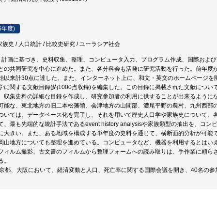
6年度)
家族史 / 人口統計 / 比較史研究 / ユーラシア社会
、計画に基づき、史料収集、整理、コンピュータ入力、プログラム作成、国際およ
との共同研究を中心に進めた。また、各分科会も活発に研究活動を行った。前年度
始以来計30点に達した。また、インターネット上に、和文・英文のホームページを
学に関する文献目録(約1000点収録)を編集した。この目録に掲載された文献につ
、収集史料の詳細な目録を作成し、研究参加者の利用に供することが出来るように
可能な、東北地方の旧二本松藩領、会津地方の山間部、濃尾平野の農村、九州西部
ついては、データベース化を完了し、それを用いて歴史人口学や家族史について、
、最も先端的な統計手法であるevent history analysisや家族類型の抽出
に大きい。また、ある地域を構成する単年度の史料を通じて、横断面的分析が可能
岡山地方についても整理を進めている。コンピュータなど、機器を利用するとはい
フィルム撮影、古文書のフィルムから整理フォームへの読み取りは、手作業に頼ら
る。
、京都、大阪において、経済変動と人口、死亡率に関する国際会議を開き、40名の参