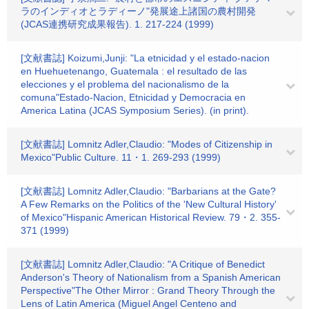
ラのインディオとラディーノ"発展途上諸国の農村開発
(JCAS連携研究成果報告). 1. 217-224 (1999)
[文献書誌] Koizumi,Junji: "La etnicidad y el estado-nacion
en Huehuetenango, Guatemala : el resultado de las
elecciones y el problema del nacionalismo de la
comuna"Estado-Nacion, Etnicidad y Democracia en
America Latina (JCAS Symposium Series). (in print).
[文献書誌] Lomnitz Adler,Claudio: "Modes of Citizenship in
Mexico"Public Culture. 11・1. 269-293 (1999)
[文献書誌] Lomnitz Adler,Claudio: "Barbarians at the Gate?
A Few Remarks on the Politics of the 'New Cultural History'
of Mexico"Hispanic American Historical Review. 79・2. 355-
371 (1999)
[文献書誌] Lomnitz Adler,Claudio: "A Critique of Benedict
Anderson's Theory of Nationalism from a Spanish American
Perspective"The Other Mirror : Grand Theory Through the
Lens of Latin America (Miguel Angel Centeno and