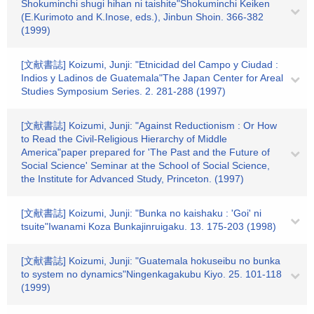
Shokuminchi shugi hihan ni taishite"Shokuminchi Keiken
(E.Kurimoto and K.Inose, eds.), Jinbun Shoin. 366-382
(1999)
[文献書誌] Koizumi, Junji: "Etnicidad del Campo y Ciudad :
Indios y Ladinos de Guatemala"The Japan Center for Areal
Studies Symposium Series. 2. 281-288 (1997)
[文献書誌] Koizumi, Junji: "Against Reductionism : Or How
to Read the Civil-Religious Hierarchy of Middle
America"paper prepared for 'The Past and the Future of
Social Science' Seminar at the School of Social Science,
the Institute for Advanced Study, Princeton. (1997)
[文献書誌] Koizumi, Junji: "Bunka no kaishaku : 'Goi' ni
tsuite"Iwanami Koza Bunkajinruigaku. 13. 175-203 (1998)
[文献書誌] Koizumi, Junji: "Guatemala hokuseibu no bunka
to system no dynamics"Ningenkagakubu Kiyo. 25. 101-118
(1999)