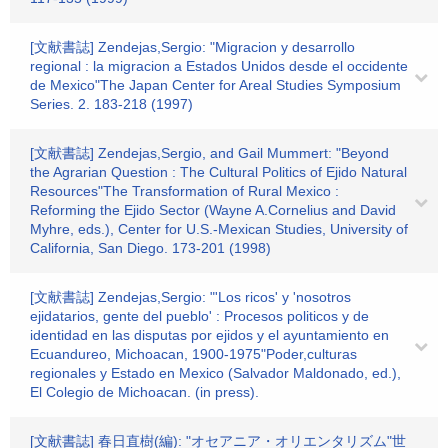
[文献書誌] Zendejas,Sergio: "Migracion y desarrollo
regional : la migracion a Estados Unidos desde el occidente
de Mexico"The Japan Center for Areal Studies Symposium
Series. 2. 183-218 (1997)
[文献書誌] Zendejas,Sergio, and Gail Mummert: "Beyond
the Agrarian Question : The Cultural Politics of Ejido Natural
Resources"The Transformation of Rural Mexico :
Reforming the Ejido Sector (Wayne A.Cornelius and David
Myhre, eds.), Center for U.S.-Mexican Studies, University of
California, San Diego. 173-201 (1998)
[文献書誌] Zendejas,Sergio: "'Los ricos' y 'nosotros
ejidatarios, gente del pueblo' : Procesos politicos y de
identidad en las disputas por ejidos y el ayuntamiento en
Ecuandureo, Michoacan, 1900-1975"Poder,culturas
regionales y Estado en Mexico (Salvador Maldonado, ed.),
El Colegio de Michoacan. (in press).
[文献書誌] 春日直樹(編): "オセアニア・オリエンタリズム"世