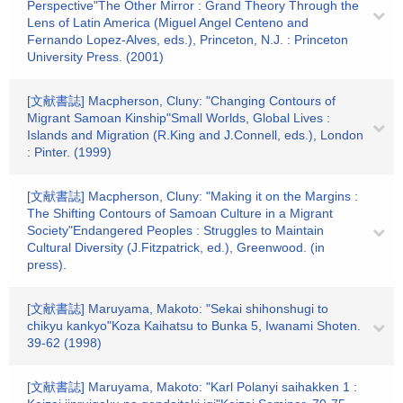
Perspective"The Other Mirror : Grand Theory Through the
Lens of Latin America (Miguel Angel Centeno and
Fernando Lopez-Alves, eds.), Princeton, N.J. : Princeton
University Press. (2001)
[文献書誌] Macpherson, Cluny: "Changing Contours of
Migrant Samoan Kinship"Small Worlds, Global Lives :
Islands and Migration (R.King and J.Connell, eds.), London
: Pinter. (1999)
[文献書誌] Macpherson, Cluny: "Making it on the Margins :
The Shifting Contours of Samoan Culture in a Migrant
Society"Endangered Peoples : Struggles to Maintain
Cultural Diversity (J.Fitzpatrick, ed.), Greenwood. (in
press).
[文献書誌] Maruyama, Makoto: "Sekai shihonshugi to
chikyu kankyo"Koza Kaihatsu to Bunka 5, Iwanami Shoten.
39-62 (1998)
[文献書誌] Maruyama, Makoto: "Karl Polanyi saihakken 1 :