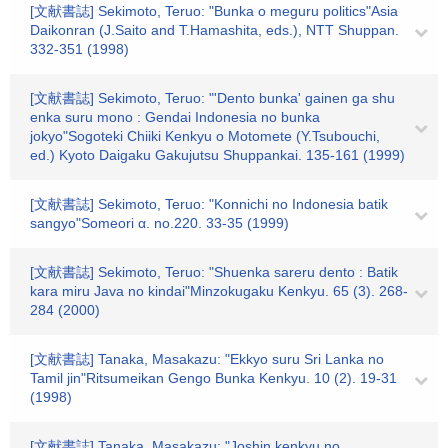
[文献書誌] Sekimoto, Teruo: "Bunka o meguru politics"Asia
Daikonran (J.Saito and T.Hamashita, eds.), NTT Shuppan.
332-351 (1998)
[文献書誌] Sekimoto, Teruo: "'Dento bunka' gainen ga shu
enka suru mono : Gendai Indonesia no bunka
jokyo"Sogoteki Chiiki Kenkyu o Motomete (Y.Tsubouchi,
ed.) Kyoto Daigaku Gakujutsu Shuppankai. 135-161 (1999)
[文献書誌] Sekimoto, Teruo: "Konnichi no Indonesia batik
sangyo"Someori α. no.220. 33-35 (1999)
[文献書誌] Sekimoto, Teruo: "Shuenka sareru dento : Batik
kara miru Java no kindai"Minzokugaku Kenkyu. 65 (3). 268-
284 (2000)
[文献書誌] Tanaka, Masakazu: "Ekkyo suru Sri Lanka no
Tamil jin"Ritsumeikan Gengo Bunka Kenkyu. 10 (2). 19-31
(1998)
[文献書誌] Tanaka, Masakazu: "Joshin kenkyu no