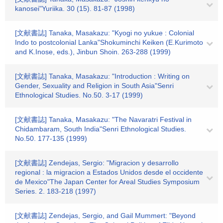
kanosei"Yuriika. 30 (15). 81-87 (1998)
[文献書誌] Tanaka, Masakazu: "Kyogi no yukue : Colonial
Indo to postcolonial Lanka"Shokuminchi Keiken (E.Kurimoto
and K.Inose, eds.), Jinbun Shoin. 263-288 (1999)
[文献書誌] Tanaka, Masakazu: "Introduction : Writing on
Gender, Sexuality and Religion in South Asia"Senri
Ethnological Studies. No.50. 3-17 (1999)
[文献書誌] Tanaka, Masakazu: "The Navaratri Festival in
Chidambaram, South India"Senri Ethnological Studies.
No.50. 177-135 (1999)
[文献書誌] Zendejas, Sergio: "Migracion y desarrollo
regional : la migracion a Estados Unidos desde el occidente
de Mexico"The Japan Center for Areal Studies Symposium
Series. 2. 183-218 (1997)
[文献書誌] Zendejas, Sergio, and Gail Mummert: "Beyond