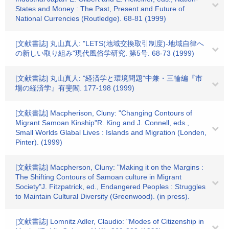
States and Money : The Past, Present and Future of
National Currencies (Routledge). 68-81 (1999)
[文献書誌] 丸山真人: "LETS(地域交換取引制度)-地域自律へ
の新しい取り組み"現代風俗学研究. 第5号. 68-73 (1999)
[文献書誌] 丸山真人: "経済学と環境問題"中兼・三輪編『市
場の経済学』有斐閣. 177-198 (1999)
[文献書誌] Macpherison, Cluny: "Changing Contours of
Migrant Samoan Kinship"R. King and J. Connell, eds.,
Small Worlds Glabal Lives : Islands and Migration (Londen,
Pinter). (1999)
[文献書誌] Macpherson, Cluny: "Making it on the Margins :
The Shifting Contours of Samoan culture in Migrant
Society"J. Fitzpatrick, ed., Endangered Peoples : Struggles
to Maintain Cultural Diversity (Greenwood). (in press).
[文献書誌] Lomnitz Adler, Claudio: "Modes of Citizenship in