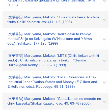
Keizai jinruigaku no gendaiteki igi"Keizai Seminar. 70-75
(1998)
[文献書誌] Maruyama, Makoto: "Junkangata keizai to chiiki
tsuka"Chiiki Kaihatsu. vol.411. 1-5 (1998)
[文献書誌] Maruyama, Makoto: "Keizaigaku to kankyo
mondai"Shijo no Keizaigaku (W.Nakakane and Y.Miwa,
eds.), Yuhikaku. 177-198 (1999)
[文献書誌] Maruyama, Makoto: "LETS (Chiiki kokan torihiki
seido) : Chiiki jiritsu e no atarashii torikumi"Gendai
Huzokugaku Kenkyu. 5. 68-73 (1999)
[文献書誌] Maruyama, Makoto: "Local Currencies in Pre-
Industrial Japan"Nation-States and Money, (E.Gilbert and
E.Helleiner, eds.), Routledge. 68-81 (1999)
[文献書誌] Maruyama, Makoto: "Globalization no motode no
chiiki kasseika"Shakai Kagaku Kiyo. 49. 63-76 (2000)