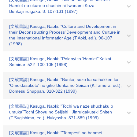
Hamlet no okure o chushin ni"Iwanami Koza
Bunkajinruigaku. 8. 107-131 (1997)
[文献書誌] Kasuga, Naoki: "Culture and Development in
their Deconstructing Process"Development and Culture in
the International Informatior Age (T.Aoki, ed.). 96-107
(1998)
[文献書誌] Kasuga, Naoki: "Polanyi to 'Hamlet'"Keizai
Seminar. 522. 100-105 (1998)
[文献書誌] Kasuga, Naoki: "Bunka, sozo ka saihakken ka :
'Omoidasukoto' no giho"Bunka no Seisan (K.Tamura, ed.),
Domesu Shuppan. 310-322 (1999)
[文献書誌] Kasuga, Naoki: "Tochi wa naze shuchaku o
umuka"Tochi Shoyu no Seijishi : Jinruigakuteki Shiten
(T.Sugishima, ed.), Hukyosha. 371-389 (1999)
[文献書誌] Kasuga, Naoki: "'Tempest' no benmei :