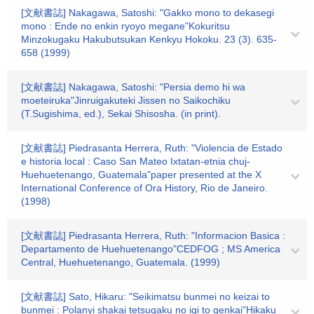
[文献書誌] Nakagawa, Satoshi: "Gakko mono to dekasegi
mono : Ende no enkin ryoyo megane"Kokuritsu
Minzokugaku Hakubutsukan Kenkyu Hokoku. 23 (3). 635-
658 (1999)
[文献書誌] Nakagawa, Satoshi: "Persia demo hi wa
moeteiruka"Jinruigakuteki Jissen no Saikochiku
(T.Sugishima, ed.), Sekai Shisosha. (in print).
[文献書誌] Piedrasanta Herrera, Ruth: "Violencia de Estado
e historia local : Caso San Mateo Ixtatan-etnia chuj-
Huehuetenango, Guatemala"paper presented at the X
International Conference of Ora History, Rio de Janeiro.
(1998)
[文献書誌] Piedrasanta Herrera, Ruth: "Informacion Basica :
Departamento de Huehuetenango"CEDFOG ; MS America
Central, Huehuetenango, Guatemala. (1999)
[文献書誌] Sato, Hikaru: "Seikimatsu bunmei no keizai to
bunmei : Polanyi shakai tetsugaku no igi to genkai"Hikaku