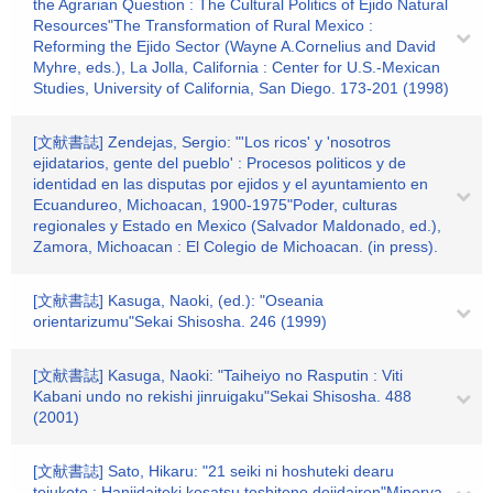
the Agrarian Question : The Cultural Politics of Ejido Natural
Resources"The Transformation of Rural Mexico :
Reforming the Ejido Sector (Wayne A.Cornelius and David
Myhre, eds.), La Jolla, California : Center for U.S.-Mexican
Studies, University of California, San Diego. 173-201 (1998)
[文献書誌] Zendejas, Sergio: "'Los ricos' y 'nosotros
ejidatarios, gente del pueblo' : Procesos politicos y de
identidad en las disputas por ejidos y el ayuntamiento en
Ecuandureo, Michoacan, 1900-1975"Poder, culturas
regionales y Estado en Mexico (Salvador Maldonado, ed.),
Zamora, Michoacan : El Colegio de Michoacan. (in press).
[文献書誌] Kasuga, Naoki, (ed.): "Oseania
orientarizumu"Sekai Shisosha. 246 (1999)
[文献書誌] Kasuga, Naoki: "Taiheiyo no Rasputin : Viti
Kabani undo no rekishi jinruigaku"Sekai Shisosha. 488
(2001)
[文献書誌] Sato, Hikaru: "21 seiki ni hoshuteki dearu
toiukoto : Hanjidaiteki kosatsu toshiteno dojidairon"Minerva