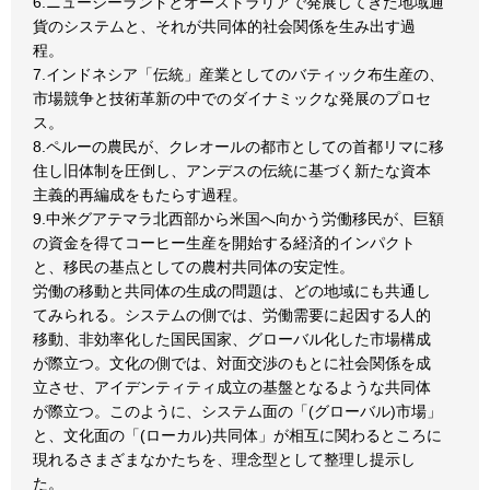
6.ニュージーランドとオーストラリアで発展してきた地域通
貨のシステムと、それが共同体的社会関係を生み出す過
程。
7.インドネシア「伝統」産業としてのバティック布生産の、
市場競争と技術革新の中でのダイナミックな発展のプロセ
ス。
8.ペルーの農民が、クレオールの都市としての首都リマに移
住し旧体制を圧倒し、アンデスの伝統に基づく新たな資本
主義的再編成をもたらす過程。
9.中米グアテマラ北西部から米国へ向かう労働移民が、巨額
の資金を得てコーヒー生産を開始する経済的インパクト
と、移民の基点としての農村共同体の安定性。
労働の移動と共同体の生成の問題は、どの地域にも共通し
てみられる。システムの側では、労働需要に起因する人的
移動、非効率化した国民国家、グローバル化した市場構成
が際立つ。文化の側では、対面交渉のもとに社会関係を成
立させ、アイデンティティ成立の基盤となるような共同体
が際立つ。このように、システム面の「(グローバル)市場」
と、文化面の「(ローカル)共同体」が相互に関わるところに
現れるさまざまなかたちを、理念型として整理し提示し
た。