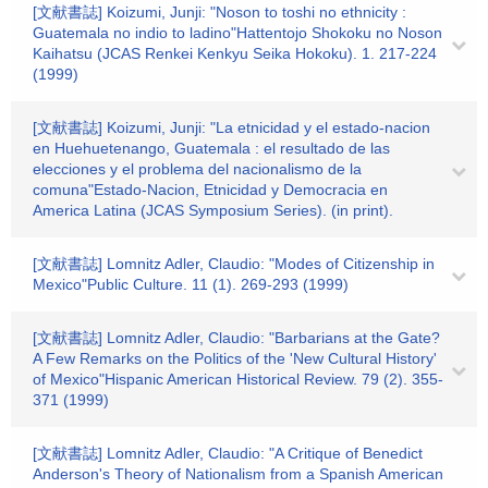
[文献書誌] Koizumi, Junji: "Noson to toshi no ethnicity :
Guatemala no indio to ladino"Hattentojo Shokoku no Noson
Kaihatsu (JCAS Renkei Kenkyu Seika Hokoku). 1. 217-224
(1999)
[文献書誌] Koizumi, Junji: "La etnicidad y el estado-nacion
en Huehuetenango, Guatemala : el resultado de las
elecciones y el problema del nacionalismo de la
comuna"Estado-Nacion, Etnicidad y Democracia en
America Latina (JCAS Symposium Series). (in print).
[文献書誌] Lomnitz Adler, Claudio: "Modes of Citizenship in
Mexico"Public Culture. 11 (1). 269-293 (1999)
[文献書誌] Lomnitz Adler, Claudio: "Barbarians at the Gate?
A Few Remarks on the Politics of the 'New Cultural History'
of Mexico"Hispanic American Historical Review. 79 (2). 355-
371 (1999)
[文献書誌] Lomnitz Adler, Claudio: "A Critique of Benedict
Anderson's Theory of Nationalism from a Spanish American