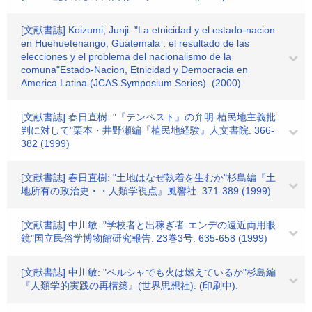
[文献書誌] Koizumi, Junji: "La etnicidad y el estado-nacion
en Huehuetenango, Guatemala : el resultado de las
elecciones y el problema del nacionalismo de la
comuna"Estado-Nacion, Etnicidad y Democracia en
America Latina (JCAS Symposium Series). (2000)
[文献書誌] 春日直樹: "『テンペスト』の弁明-植民地主義批
判に対して"栗本・井野瀬編『植民地経験』人文書院. 366-
382 (1999)
[文献書誌] 春日直樹: "土地はなぜ執着を生むか"杉島編『土
地所有の政治史・・人類学視点』風響社. 371-389 (1999)
[文献書誌] 中川敏: "学校者と出稼ぎ者-エンデの遠近両用眼
鏡"国立民俗学博物館研究報告. 23巻3号. 635-658 (1999)
[文献書誌] 中川敏: "ペルシャでも火は燃えているか"杉島編
『人類学的実践の再構築』(世界思想社). (印刷中).