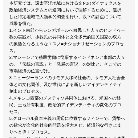
本研究では、環太平洋地域における文化のダイナミクスを
政治経済システムとの連関において理解するために、選択
した特定地域で人類学的調査を行い、以下の諸点について
成果を得た。
1.インド南部からシンガポールへ移民した人々のヒンドゥー
教の実践が、少数民の共同体と文化多元的国民国家の双方
の象徴となるようなエスノ=ナショナリゼーションのプロセ
ス。
2.マレーシアで移民労働に従事するインドネシア東部の人々
の、「伝統の言説」と「発展の言説」の対比と、そこでの
市場経済の位置づけ。
3.ニュージーランドのサモア人移民社会の、サモア人社会全
体との文化関係、及び世代による新しいアイデンティティ
創出のプロセス。
4.メキシコ西部のメスティソ共同体における、米国への移
民、土地所有制度、政治的アイデンティティの変化のプロ
セス。
5.グローバル資本主義の周辺に位置するフィジーで、貨幣へ
の欲求が文化的社会的問題を増大させ、経済的な行き止ま
りへと導くプロセス。