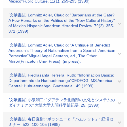
Mexico"Public Culture. 11(1). 269-293 (1999)
[文献書誌] Lomnitz Adler, Claudio: "Barbarians at the Gate?
A Few Remarks on the Politics of the "New Cultural History"
of Mexico"Hispanic American Historical Review. 79(2). 355-
371 (1999)
[文献書誌] Lomnitz Adler, Claudio: "A Critique of Benedict
Anderson's Theory of Nationalism from a Spanish American
Persective"Miguel Angel Centeno, ed., The Other
Mirror(Princeton Univ. Press). (in press).
[文献書誌] Piedrasanta Herrera, Ruth: "Informacion Basica:
Departamento de Huehuetenango"CEDFOG; MS America
Central: Huhuetenango, Guatemala.. 49 (1999)
[文献書誌] 小泉潤二: "グアテマラ北西部の文化とシステムの
ダイナミクス" 大阪大学人間科学部紀要. 25. (1999)
[文献書誌] 春日直樹: "ポランニーと「ハムレット」" 経済セ
ミナー. 522. 100-105 (1998)