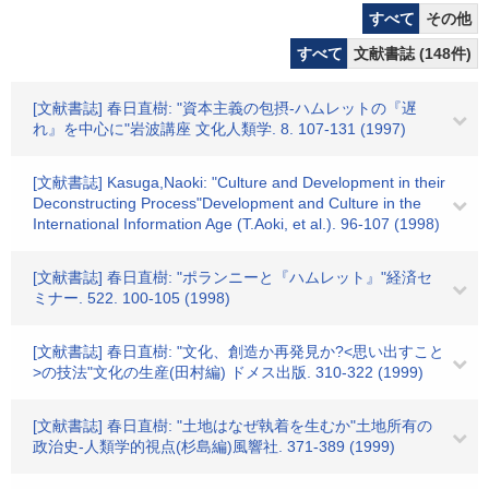
すべて
その他
すべて
文献書誌 (148件)
[文献書誌] 春日直樹: "資本主義の包摂-ハムレットの『遅
れ』を中心に"岩波講座 文化人類学. 8. 107-131 (1997)
[文献書誌] Kasuga,Naoki: "Culture and Development in their
Deconstructing Process"Development and Culture in the
International Information Age (T.Aoki, et al.). 96-107 (1998)
[文献書誌] 春日直樹: "ポランニーと『ハムレット』"経済セ
ミナー. 522. 100-105 (1998)
[文献書誌] 春日直樹: "文化、創造か再発見か?<思い出すこと
>の技法"文化の生産(田村編) ドメス出版. 310-322 (1999)
[文献書誌] 春日直樹: "土地はなぜ執着を生むか"土地所有の
政治史-人類学的視点(杉島編)風響社. 371-389 (1999)