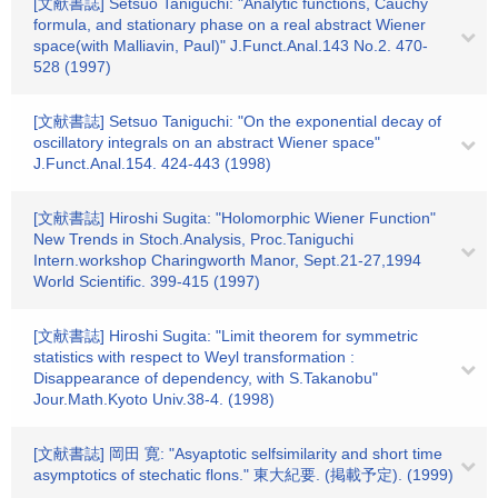
[文献書誌] Setsuo Taniguchi: "Analytic functions, Cauchy
formula, and stationary phase on a real abstract Wiener
space(with Malliavin, Paul)" J.Funct.Anal.143 No.2. 470-
528 (1997)
[文献書誌] Setsuo Taniguchi: "On the exponential decay of
oscillatory integrals on an abstract Wiener space"
J.Funct.Anal.154. 424-443 (1998)
[文献書誌] Hiroshi Sugita: "Holomorphic Wiener Function"
New Trends in Stoch.Analysis, Proc.Taniguchi
Intern.workshop Charingworth Manor, Sept.21-27,1994
World Scientific. 399-415 (1997)
[文献書誌] Hiroshi Sugita: "Limit theorem for symmetric
statistics with respect to Weyl transformation :
Disappearance of dependency, with S.Takanobu"
Jour.Math.Kyoto Univ.38-4. (1998)
[文献書誌] 岡田 寛: "Asyaptotic selfsimilarity and short time
asymptotics of stechatic flons." 東大紀要. (掲載予定). (1999)