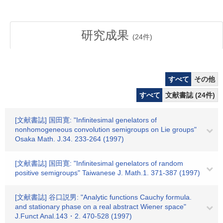
研究成果
(
24
件)
すべて
その他
すべて
文献書誌 (24件)
[文献書誌] 国田寛: "Infinitesimal genelators of
nonhomogeneous convolution semigroups on Lie groups"
Osaka Math. J.34. 233-264 (1997)
[文献書誌] 国田寛: "Infinitesimal genelators of random
positive semigroups" Taiwanese J. Math.1. 371-387 (1997)
[文献書誌] 谷口説男: "Analytic functions Cauchy formula.
and stationary phase on a real abstract Wiener space"
J.Funct Anal.143・2. 470-528 (1997)