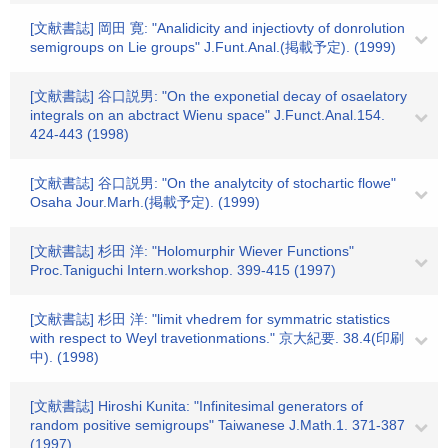
[文献書誌] 岡田 寛: "Analidicity and injectiovty of donrolution
semigroups on Lie groups" J.Funt.Anal.(掲載予定). (1999)
[文献書誌] 谷口説男: "On the exponetial decay of osaelatory
integrals on an abctract Wienu space" J.Funct.Anal.154.
424-443 (1998)
[文献書誌] 谷口説男: "On the analytcity of stochartic flowe"
Osaha Jour.Marh.(掲載予定). (1999)
[文献書誌] 杉田 洋: "Holomurphir Wiever Functions"
Proc.Taniguchi Intern.workshop. 399-415 (1997)
[文献書誌] 杉田 洋: "limit vhedrem for symmatric statistics
with respect to Weyl travetionmations." 京大紀要. 38.4(印刷
中). (1998)
[文献書誌] Hiroshi Kunita: "Infinitesimal generators of
random positive semigroups" Taiwanese J.Math.1. 371-387
(1997)