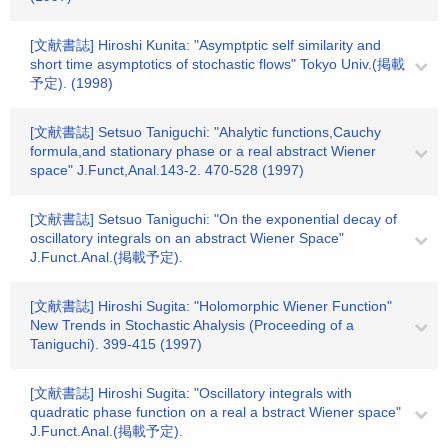
[文献書誌] Hiroshi Kunita: "Asymptptic self similarity and
short time asymptotics of stochastic flows" Tokyo Univ.(掲載
予定). (1998)
[文献書誌] Setsuo Taniguchi: "Ahalytic functions,Cauchy
formula,and stationary phase or a real abstract Wiener
space" J.Funct,Anal.143-2. 470-528 (1997)
[文献書誌] Setsuo Taniguchi: "On the exponential decay of
oscillatory integrals on an abstract Wiener Space"
J.Funct.Anal.(掲載予定).
[文献書誌] Hiroshi Sugita: "Holomorphic Wiener Function"
New Trends in Stochastic Ahalysis (Proceeding of a
Taniguchi). 399-415 (1997)
[文献書誌] Hiroshi Sugita: "Oscillatory integrals with
quadratic phase function on a real a bstract Wiener space"
J.Funct.Anal.(掲載予定).