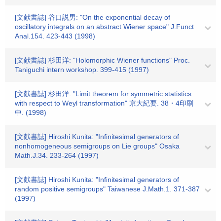
[文献書誌] 谷口説男: "On the exponential decay of
oscillatory integrals on an abstract Wiener space" J.Funct
Anal.154. 423-443 (1998)
[文献書誌] 杉田洋: "Holomorphic Wiener functions" Proc.
Taniguchi intern workshop. 399-415 (1997)
[文献書誌] 杉田洋: "Limit theorem for symmetric statistics
with respect to Weyl transformation" 京大紀要. 38・4印刷
中. (1998)
[文献書誌] Hiroshi Kunita: "Infinitesimal generators of
nonhomogeneous semigroups on Lie groups" Osaka
Math.J.34. 233-264 (1997)
[文献書誌] Hiroshi Kunita: "Infinitesimal generators of
random positive semigroups" Taiwanese J.Math.1. 371-387
(1997)