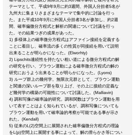
テーマとして、平成9年9月に約3週間、外国人分担者5名が
九州大に集まりさまざまなテーマで集中的に討論を行っ
た。また平成10年9月に外国人分担者3名が参加し、約2週
間、確率偏微分方程式と解析の関連について討議を行っ
た。その結果つぎの成果があった。
1) 多様体上の確率微分方程式はアファイン接続を定義する
ことに着目し、確率流の多くの性質が同接続を用いて説明
出来ることが明らかになった。(Elworhty)
2) Lipschits連続性を持たない粗い道による微分方程式の解
の研究を行い、ブラウン運動による確率微分方程式の解の
研究におうよう出来ることが明らかになった。(Lyons)
3) ループ群上の幾何学。無限次元群として、ブラウン運動
と関連の深いループ群を取り上げ、その上に接続の定義な
ど幾何学の構築の可能性について討議した。(Malliavin)
4) 調和写像の確率論的研究。調和関数はブラウン運動を用
いて表すことはよく知られているが、調和写像についても
ブラウン運動を用いて確率論的考察が可能である事が示さ
れた。(Kendall)
5) 従来のL(2)空間上に展開された確率偏微分方程式の理論
をL(p)空間上に展開する事によって、解の滑らかさ等につい