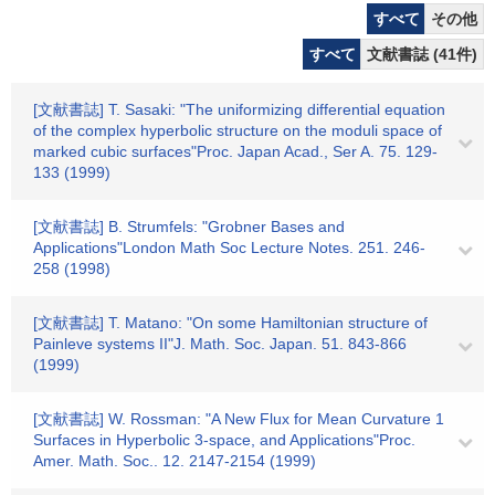
すべて
その他
すべて
文献書誌 (41件)
[文献書誌] T. Sasaki: "The uniformizing differential equation
of the complex hyperbolic structure on the moduli space of
marked cubic surfaces"Proc. Japan Acad., Ser A. 75. 129-
133 (1999)
[文献書誌] B. Strumfels: "Grobner Bases and
Applications"London Math Soc Lecture Notes. 251. 246-
258 (1998)
[文献書誌] T. Matano: "On some Hamiltonian structure of
Painleve systems II"J. Math. Soc. Japan. 51. 843-866
(1999)
[文献書誌] W. Rossman: "A New Flux for Mean Curvature 1
Surfaces in Hyperbolic 3-space, and Applications"Proc.
Amer. Math. Soc.. 12. 2147-2154 (1999)