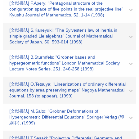
[文献書誌] F.Apery: "Pentagonal structure of the
coniguration space of five points in the real projective line"
Kyushu Journal of Mathematics. 52. 1-14 (1998)
[文献書誌] S.Kaneyuki: "The Sylvester′s law of inertia in
simple graded Lie algebras" Journal of Mathematical
Society of Japan. 50. 593-614 (1998)
[文献書誌] B.Sturmfels: "Grobner bases and
hypergeometric functions" London Mathematical Society
Lecture Notes Series. 251. 246-258 (1998)
[文献書誌] O.Tetsuya: "Linearizations of ordinary differential
equations by area preserving maps" Nagoya Mathematical
Journal. 153 (to appear). (1999)
[文献書誌] M.Saito: "Grobner Deformations of
Hypergeometric Differential Equations" Springer Verlag (印
刷中), (1999)
[文献書誌] T.Sasaki: "Projective Differential Geometry and