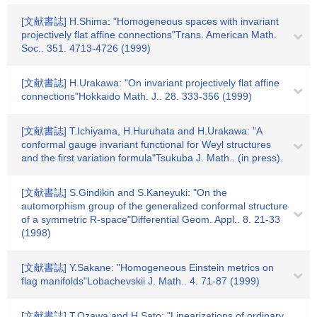
[文献書誌] H.Shima: "Homogeneous spaces with invariant
projectively flat affine connections"Trans. American Math.
Soc.. 351. 4713-4726 (1999)
[文献書誌] H.Urakawa: "On invariant projectively flat affine
connections"Hokkaido Math. J.. 28. 333-356 (1999)
[文献書誌] T.Ichiyama, H.Huruhata and H.Urakawa: "A
conformal gauge invariant functional for Weyl structures
and the first variation formula"Tsukuba J. Math.. (in press).
[文献書誌] S.Gindikin and S.Kaneyuki: "On the
automorphism group of the generalized conformal structure
of a symmetric R-space"Differential Geom. Appl.. 8. 21-33
(1998)
[文献書誌] Y.Sakane: "Homogeneous Einstein metrics on
flag manifolds"Lobachevskii J. Math.. 4. 71-87 (1999)
[文献書誌] T.Ozawa and H.Sato: "Linearizations of ordinary