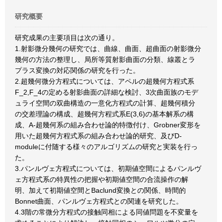
研究概要
研究成果の主要項目は次の通り。
1.射影微分幾何の研究では、曲線、曲面、超曲面の射影微分
幾何の方法の整理し、局所等質射影曲面の分類、線叢とラ
プラス変換の対応関係の研究を行った。
2.超幾何微分方程式については、アペルの超幾何方程式系
F_2,F_4の定める射影曲面の詳細な検討、3次曲面族のモデ
ュライ空間の双曲構造の一意化方程式の計算、超幾何積分
の交差理論の構成、超幾何方程式系E(3,6)の基本解系の構
成、A-超幾何系の組み合わせ論的特徴付け、Grobner変形を
用いた超幾何方程式系の組み合わせ論的研究、及びD-
moduleに付随する様々のアルゴリズムの研究と実装を行っ
た。
3.パンルヴェ方程式については、初期値空間によるパンルヴ
ェ方程式系の特異性の把握や初期値空間の合流操作の解
明、加えて初期値空間とBaclund変換との関係、時間的
Bonnet曲面、パンルヴェ方程式との関連を研究した。
4.3階の常微分方程式の接触同相による同値問題を不変量を