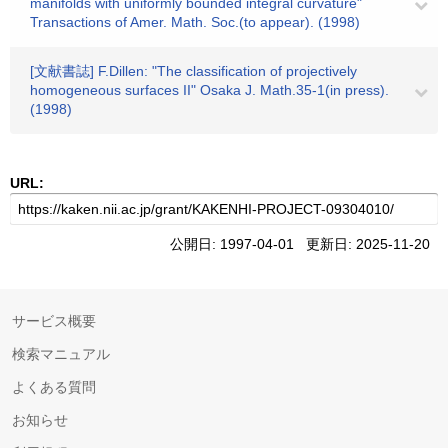
manifolds with uniformly bounded integral curvature"
Transactions of Amer. Math. Soc.(to appear). (1998)
[文献書誌] F.Dillen: "The classification of projectively
homogeneous surfaces II" Osaka J. Math.35-1(in press).
(1998)
URL:
公開日: 1997-04-01 更新日: 2025-11-20
サービス概要
検索マニュアル
よくある質問
お知らせ