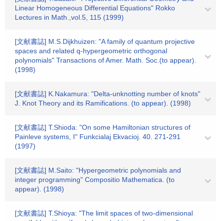
Linear Homogeneous Differential Equations" Rokko
Lectures in Math.,vol.5, 115 (1999)
[文献書誌] M.S.Dijkhuizen: "A family of quantum projective
spaces and related q-hypergeometric orthogonal
polynomials" Transactions of Amer. Math. Soc.(to appear).
(1998)
[文献書誌] K.Nakamura: "Delta-unknotting number of knots"
J. Knot Theory and its Ramifications. (to appear). (1998)
[文献書誌] T.Shioda: "On some Hamiltonian structures of
Painleve systems, I" Funkcialaj Ekvacioj. 40. 271-291
(1997)
[文献書誌] M.Saito: "Hypergeometric polynomials and
integer programming" Compositio Mathematica. (to
appear). (1998)
[文献書誌] T.Shioya: "The limit spaces of two-dimensional