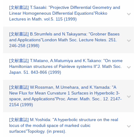
[文献書誌] T.Sasaki: "Projective Differential Geometry and
Linear Homogeneous Differential Equations"Rokko
Lectures in Math. vol.5. 115 (1999)
[文献書誌] B.Strumfels and N.Takayama: "Grobner Bases
and Applications"London Math Soc. Lecture Notes. 251.
246-258 (1998)
[文献書誌] T.Matano, A.Matumiya and K.Takano: "On some
Hamiltonian structures of Painleve systems II"J. Math Soc.
Japan. 51. 843-866 (1999)
[文献書誌] W.Rossman, M.Umehara, and K.Yamada: "A
New Flux for Mean Curvature 1 Surfaces in Hyperbolic 3-
space, and Applications"Proc. Amer. Math. Soc.. 12. 2147-
2154 (1999)
[文献書誌] M.Yoshida: "A hyperbolic structure on the real
locus of the moduli space of marked cubic
surfaces"Topology. (in press).