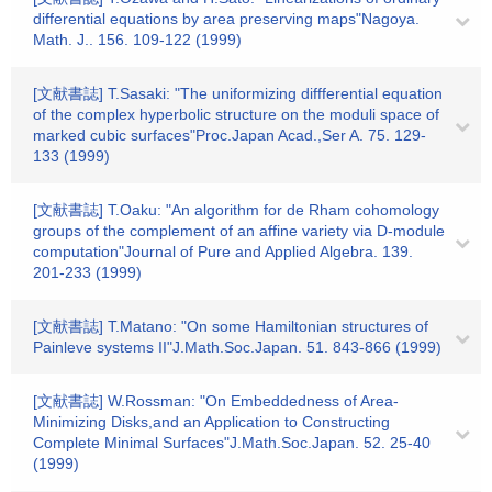
differential equations by area preserving maps"Nagoya.
Math. J.. 156. 109-122 (1999)
[文献書誌] T.Sasaki: "The uniformizing diffferential equation
of the complex hyperbolic structure on the moduli space of
marked cubic surfaces"Proc.Japan Acad.,Ser A. 75. 129-
133 (1999)
[文献書誌] T.Oaku: "An algorithm for de Rham cohomology
groups of the complement of an affine variety via D-module
computation"Journal of Pure and Applied Algebra. 139.
201-233 (1999)
[文献書誌] T.Matano: "On some Hamiltonian structures of
Painleve systems II"J.Math.Soc.Japan. 51. 843-866 (1999)
[文献書誌] W.Rossman: "On Embeddedness of Area-
Minimizing Disks,and an Application to Constructing
Complete Minimal Surfaces"J.Math.Soc.Japan. 52. 25-40
(1999)