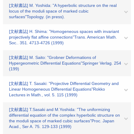
[文献書誌] M. Yoshida: "A hyperbolic structure on the real
locus of the moduli space of marked cubic
surfaces"Topology. (in press).
[文献書誌] H. Shima: "Homogeneous spaces with invariant
projectively flat affine connections"Trans. American Math.
Soc.. 351. 4713-4726 (1999)
[文献書誌] M. Saito: "Grobner Deformations of
Hypergeometric Differential Equations"Springer Verlag. 254
(199)
[文献書誌] T. Sasaki: "Projective Differential Geometry and
Linear Homogeneous Differential Equations"Rokko
Lectures in Math., vol. 5. 115 (1999)
[文献書誌] T.Sasaki and M.Yoshida: "The uniformizing
differential equation of the complex hyperbolic structure on
the moduli space of marked cubic surfaces"Proc. Japan
Acad., Ser A. 75. 129-133 (1999)