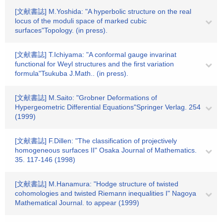
[文献書誌] M.Yoshida: "A hyperbolic structure on the real
locus of the moduli space of marked cubic
surfaces"Topology. (in press).
[文献書誌] T.Ichiyama: "A conformal gauge invarinat
functional for Weyl structures and the first variation
formula"Tsukuba J.Math.. (in press).
[文献書誌] M.Saito: "Grobner Deformations of
Hypergeometric Differential Equations"Springer Verlag. 254
(1999)
[文献書誌] F.Dillen: "The classification of projectively
homogeneous surfaces II" Osaka Journal of Mathematics.
35. 117-146 (1998)
[文献書誌] M.Hanamura: "Hodge structure of twisted
cohomologies and twisted Riemann inequalities I" Nagoya
Mathematical Journal. to appear (1999)