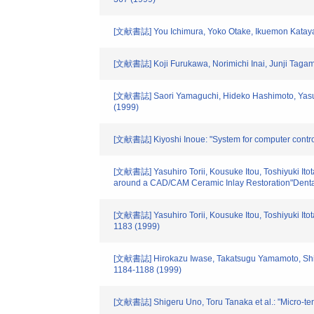
[文献書誌] You Ichimura, Yoko Otake, Ikuemon Katayama,
[文献書誌] Koji Furukawa, Norimichi Inai, Junji Tagami:
[文献書誌] Saori Yamaguchi, Hideko Hashimoto, Yasuko N
(1999)
[文献書誌] Kiyoshi Inoue: "System for computer control
[文献書誌] Yasuhiro Torii, Kousuke Itou, Toshiyuki Ito
around a CAD/CAM Ceramic Inlay Restoration"Dental 
[文献書誌] Yasuhiro Torii, Kousuke Itou, Toshiyuki Itota
1183 (1999)
[文献書誌] Hirokazu Iwase, Takatsugu Yamamoto, Shigey
1184-1188 (1999)
[文献書誌] Shigeru Uno, Toru Tanaka et al.: "Micro-tensi