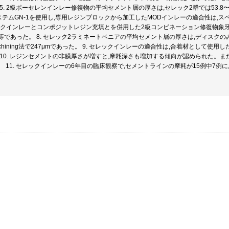
5. 2級ポーセレンインレー修復物の平均セメント層の厚さは,セレック2群では53.8〜156.
MシステムGN-1を使用し,専用レジンブロックから加工したMODインレーの適合性は
セレックインレーとコンポジットレジン充填とを併用した2級コンビネーション修復物象
等であった。 8. セレック2ラミネートベニアの平均セメント層の厚さは,ディスクのみ
d Machining法で247μmであった。 9. セレックインレーの適合性は,合着材とし
 10. レジンセメントの非膜厚さが増すと,摩耗深さも増加する傾向が認められた。
 11. セレックインレーの6年目の臨床観察で,セメントラインの摩耗が15例中7例