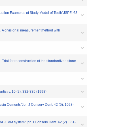
uction Examples of Study Model of Teeth"JSPE. 63
2. A divisional measurementmethod with
Trial for reconstruction of the standardized stone
istry. 10 (2). 332-335 (1998)
sin Cements"Jpn J Conserv Dent. 42 (5). 1028-
AD/CAM system"Jpn J Conserv Dent. 42 (2). 361-