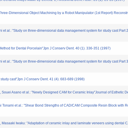
Three-Dimensional Object Machining by a Robot Manipulator (1st Report) Reconstr
 et al.: "Study on three-dimensional data management system for study cast Part 
hod for Dental Porcelain"Jpn J Conserv Dent. 40 (1). 336-351 (1997)
et al.: "Study on three-dimensional data management system for study cast Part 3. 
study cast"Jpn J Conserv Dent. 41 (4). 683-689 (1998)
i Asano et al.: "Newly Designed CAM for Ceramic Inlay"Journal of Esthetic Dent
Tonami et al.: "Shear Bond Strengths of CAD/CAM Composite Resin Block with Re
saaki Iwaku: "Adaptation of ceramic inlay and laminate veneers using dental C