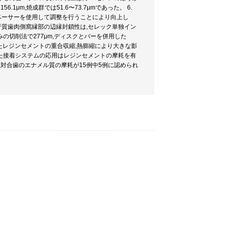
1μm,焼成群では51.6〜73.7μmであった。 6.
,スペーサーを使用して調整を行うことにより向上し
牙質歯肉側窩縁部の辺縁封鎖性は,セレック単独イン
の切削法で277μm,ディスクとバーを併用した
て使用したレジンセメントの重合収縮,熱膨縮により大きな影
また接着システムの応用はレジンセメントの摩耗を有
に,対合歯のエナメル質の摩耗が15例中5例に認められ