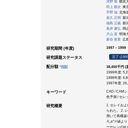
河野 篤
鶴見大学
田上 順次
東京
宇野 滋
北海道大
岩久 正明
新潟大
福島 正義
新潟
鳥井 康弘
岡山大
片山 直
明海大学
新谷 英章
広島大
1997 – 1999
研究期間 (年度)
完了 (199
研究課題ステータス
配分額
*注記
38,400千円 (
1999年度: 5,
1998年度: 6,
1997年度: 26
CAD / CA
キーワード
色予測 / セレ
1. セレイ
研究概要
られた。 2
用いて再構築
ろ,a^※値よ
ーセレンのi