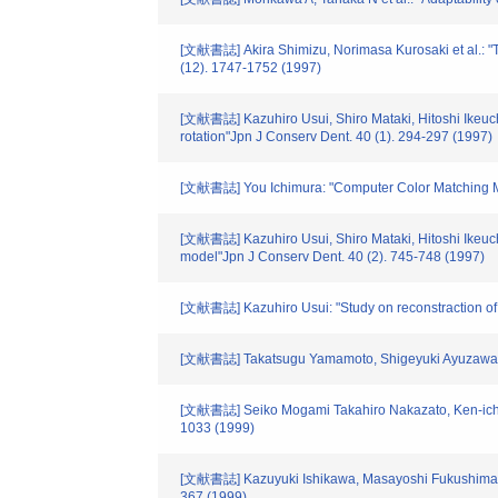
[文献書誌] Akira Shimizu, Norimasa Kurosaki et al.: "
(12). 1747-1752 (1997)
[文献書誌] Kazuhiro Usui, Shiro Mataki, Hitoshi Ikeuchi
rotation"Jpn J Conserv Dent. 40 (1). 294-297 (1997)
[文献書誌] You Ichimura: "Computer Color Matching Met
[文献書誌] Kazuhiro Usui, Shiro Mataki, Hitoshi Ikeuchi 
model"Jpn J Conserv Dent. 40 (2). 745-748 (1997)
[文献書誌] Kazuhiro Usui: "Study on reconstraction of 
[文献書誌] Takatsugu Yamamoto, Shigeyuki Ayuzawa, Soue
[文献書誌] Seiko Mogami Takahiro Nakazato, Ken-ichi 
1033 (1999)
[文献書誌] Kazuyuki Ishikawa, Masayoshi Fukushima, Ma
367 (1999)