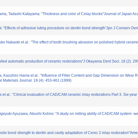
 Tadashi Katayama: "Thickness and color of Celay blocks"Journal of Japan Academ
 "Effects of adhesive luting procedure on dentin bond strength"Jpn J Conserv Dent
akaoki et al.: "The effect of tooth brushing abrasion on polished hybrid ceramic
led automatic production of ceramic restorations"J Okayama Dent Soci. 18 (2). 2
ta, Kazuhiro Hama et al.: "Influence of Filler Content and Gap Dimension on Wear
Materials Journal. 18 (4). 453-461 (1999)
 et al.: "Clinical evaluation of CAD/CAM ceramic inlay restorations Part 3. Six-yea
uki Ayuzawa, Atsushi Kohno: "A study on milling ability of CAD/CAM system -wear
le bond strength to dentin and cavity adaptation of Cerec 2 inlay restoration"Americ