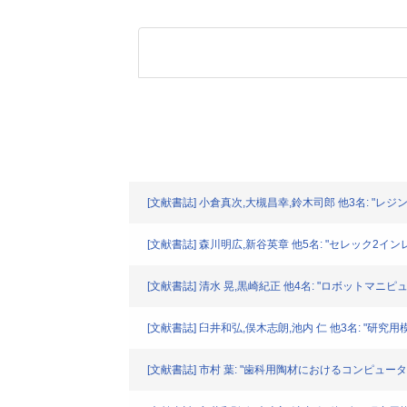
[文献書誌] 小倉真次,大槻昌幸,鈴木司郎 他3名: "レジンセメ
[文献書誌] 森川明広,新谷英章 他5名: "セレック2インレーの
[文献書誌] 清水 晃,黒崎紀正 他4名: "ロボットマニピュレ
[文献書誌] 臼井和弘,俣木志朗,池内 仁 他3名: "研究
[文献書誌] 市村 葉: "歯科用陶材におけるコンピューターカ