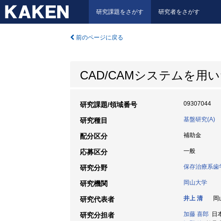
研究課題をさがす
研究者をさがす
前のページに戻る
CAD/CAMシステムを
09307044
研究課題/領域番号
基盤研究(A)
研究種目
補助金
配分区分
一般
応募区分
保存治療系歯
研究分野
岡山大学
研究機関
井上 清
岡山
研究代表者
加藤 喜郎
日本
研究分担者