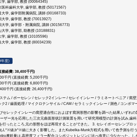
, 歯学部, 教授 (00064345)
医科歯科大学, 歯学部, 教授 (50171567)
学, 歯学部附属病院, 講師 (00168733)
学, 歯学部, 教授 (70013927)
大学, 歯学部・附属病院, 講師 (30156773)
学, 歯学部, 助教授 (10188831)
, 歯学部, 教授 (10105596)
学, 歯学部, 教授 (80034239)
9年度)
直接経費: 38,400千円)
200千円 (直接経費: 5,200千円)
800千円 (直接経費: 6,800千円)
,400千円 (直接経費: 26,400千円)
Mシステム / ポーセレン / セレック2インレー / セレイインレー / ラミネートベニア / 窩壁
ック2 / 歯面処理 / マイクロテンサイル / CAM / セラミックインレー / 測色 / コンポマ
およびセレックインレーの窩壁適合性におよぼす窩洞形態の影響を調べた結果,いずれの
. レーザー光を応用した三次元曲面形状計測装置を用いて研究用模型の計測を試み,歯
を行ったところ,元の形態をほぼ再現することができた。 3. セレイポーセレンブロ
りもL^※値,b^※値に大きく影響した。またKubelka-Munk方程式を用いて色予測を
n vitro摩耗量は,高密度フィラー配合コシポジットレジンに比べ有意に少なかった