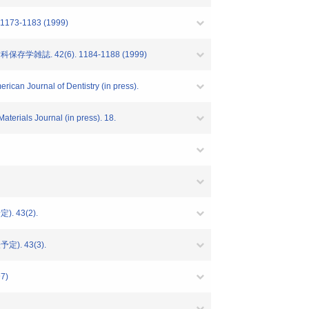
-1183 (1999)
 42(6). 1184-1188 (1999)
rican Journal of Dentistry (in press).
terials Journal (in press). 18.
43(2).
 43(3).
97)