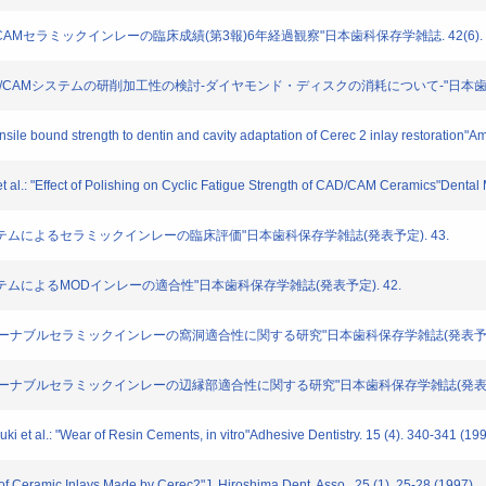
CAMセラミックインレーの臨床成績(第3報)6年経過観察"日本歯科保存学雑誌. 42(6). 1173
D/CAMシステムの研削加工性の検討-ダイヤモンド・ディスクの消耗について-"日本歯科保存学雑誌.
ile bound strength to dentin and cavity adaptation of Cerec 2 inlay restoration"Ame
.: "Effect of Polishing on Cyclic Fatigue Strength of CAD/CAM Ceramics"Dental Ma
2システムによるセラミックインレーの臨床評価"日本歯科保存学雑誌(発表予定). 43.
システムによるMODインレーの適合性"日本歯科保存学雑誌(発表予定). 42.
"マシーナブルセラミックインレーの窩洞適合性に関する研究"日本歯科保存学雑誌(発表予定). 
"マシーナブルセラミックインレーの辺縁部適合性に関する研究"日本歯科保存学雑誌(発表予定).
 et al.: "Wear of Resin Cements, in vitro"Adhesive Dentistry. 15 (4). 340-341 (19
f Ceramic Inlays Made by Cerec2"J, Hiroshima Dent. Asso.. 25 (1). 25-28 (1997)