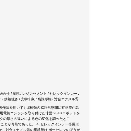
適合性 / 摩耗 / レジンセメント / セレックインレー /
ー / 接着強さ / 光学印象 / 窩洞形態 / 対合エナメル質
製作法を用いても,3種類の窩洞形態間に有意差がみ
科用電気エンジンを取り付けた球面SCARロボットを
ックの厚さの違いによる色の変化を調べたとこ
行うことが可能であった。 4. セレックインレー専用ポ
。しかし対合エナメル質の摩耗量は,ポーセレンのほうが