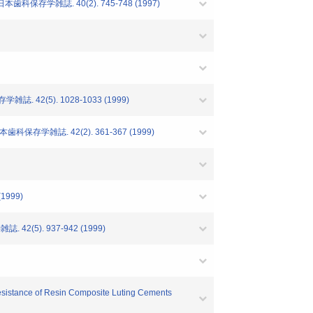
雑誌. 40(2). 745-748 (1997)
(5). 1028-1033 (1999)
誌. 42(2). 361-367 (1999)
999)
). 937-942 (1999)
Resistance of Resin Composite Luting Cements