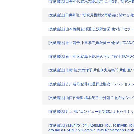
[文献書誌] 臼井和弘,俣木志朗,池内 仁 他3名: "研究
[文献書誌] 臼井和弘: "研究用模型の再構築に関する研究"日本歯
[文献書誌] 山本雄嗣,鮎澤重之,浅野倉栄 他6名: "セラミッ
[文献書誌] 最上清子,中里孝宏,礪波健一 他4名: "CAD
[文献書誌] 石川和之,福島正義,岩久正明: "歯科用CAD
[文献書誌] 市村 葉,大竹洋子,片山伊九右衛門,片山 直: 
[文献書誌] 古川浩司,稲井紀通,田上順次: "レジンセメン
[文献書誌] 山口佐織里,橋本英子,中沖靖子 他3名: "ハ
[文献書誌] 井上 清: "コンピュータ制御によるセラミック修
[文献書誌] Yasuhiro Torii, Kousuke Itou, Toshiyuki Itot
around a CAD/CAM Ceramic Inlay Restoration"Dental 