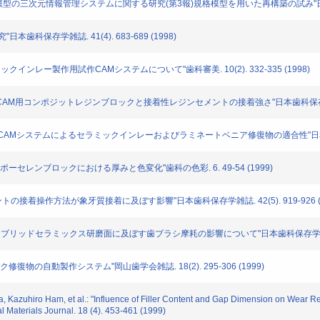
用模型の三次元情報管理システムに関する研究(第3報)規格模型を用いた再構築の試み"日本歯科保存学
科保存学雑誌. 41(4). 683-689 (1998)
クインレー製作用試作CAMシステムについて"歯科審美. 10(2). 332-335 (1998)
/CAM用コンポジットレジンブロックと接着性レジンセメントの接着強さ"日本歯科保存学雑誌. 42
/CAMシステムによるセラミックインレーおよびラミネートベニア修復物の適合性"日本歯科保存学雑
"ポーセレンブロックにおける厚みと色変化"歯科の色彩. 6. 49-54 (1999)
トの接着操作方法が象牙質接着に及ぼす影響"日本歯科保存学雑誌. 42(5). 919-926 (1
イブリッドセラミックス研磨面に及ぼす歯ブラシ摩耗の影響について"日本歯科保存学雑誌. 42(5
復物の自動製作システム"岡山歯学会雑誌. 18(2). 295-306 (1999)
a, Kazuhiro Ham, et al.: "Influence of Filler Content and Gap Dimension on Wear 
Materials Journal. 18 (4). 453-461 (1999)