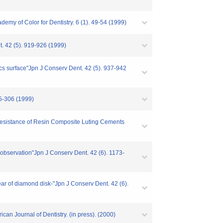
y of Color for Dentistry. 6 (1). 49-54 (1999)
. 42 (5). 919-926 (1999)
s surface"Jpn J Conserv Dent. 42 (5). 937-942
95-306 (1999)
 Resistance of Resin Composite Luting Cements
r observation"Jpn J Conserv Dent. 42 (6). 1173-
 of diamond disk-"Jpn J Conserv Dent. 42 (6).
an Journal of Dentistry. (in press). (2000)