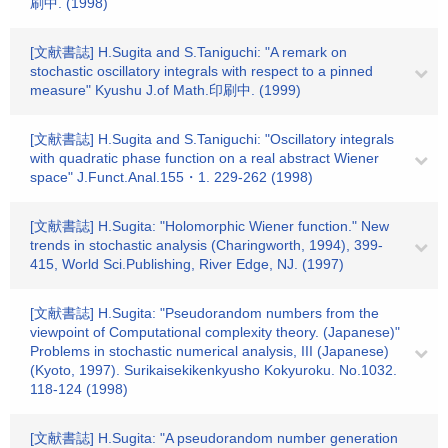
刷中. (1998)
[文献書誌] H.Sugita and S.Taniguchi: "A remark on
stochastic oscillatory integrals with respect to a pinned
measure" Kyushu J.of Math.印刷中. (1999)
[文献書誌] H.Sugita and S.Taniguchi: "Oscillatory integrals
with quadratic phase function on a real abstract Wiener
space" J.Funct.Anal.155・1. 229-262 (1998)
[文献書誌] H.Sugita: "Holomorphic Wiener function." New
trends in stochastic analysis (Charingworth, 1994), 399-
415, World Sci.Publishing, River Edge, NJ. (1997)
[文献書誌] H.Sugita: "Pseudorandom numbers from the
viewpoint of Computational complexity theory. (Japanese)"
Problems in stochastic numerical analysis, III (Japanese)
(Kyoto, 1997). Surikaisekikenkyusho Kokyuroku. No.1032.
118-124 (1998)
[文献書誌] H.Sugita: "A pseudorandom number generation