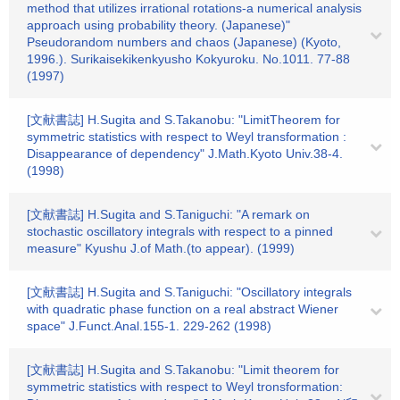
method that utilizes irrational rotations-a numerical analysis
approach using probability theory. (Japanese)"
Pseudorandom numbers and chaos (Japanese) (Kyoto,
1996.). Surikaisekikenkyusho Kokyuroku. No.1011. 77-88
(1997)
[文献書誌] H.Sugita and S.Takanobu: "LimitTheorem for
symmetric statistics with respect to Weyl transformation :
Disappearance of dependency" J.Math.Kyoto Univ.38-4.
(1998)
[文献書誌] H.Sugita and S.Taniguchi: "A remark on
stochastic oscillatory integrals with respect to a pinned
measure" Kyushu J.of Math.(to appear). (1999)
[文献書誌] H.Sugita and S.Taniguchi: "Oscillatory integrals
with quadratic phase function on a real abstract Wiener
space" J.Funct.Anal.155-1. 229-262 (1998)
[文献書誌] H.Sugita and S.Takanobu: "Limit theorem for
symmetric statistics with respect to Weyl tronsformation: