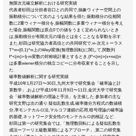
無限次元確立解析における研究実績
代表者杉田は分担者谷口との共同で,抽象ウィナー空間上の
振動積分について次のような結果を得た:振動積分の位相関
数に2重ウィナー積分を,振幅関数に多重ウィナー積分を考え
た場合,振幅関数は原点0での値をうまく定められないとき
は,振動積分が有限次元の場合とは全くことなる挙動を示す.
また,杉田は研究協力者高信との共同研究で,∞-次元トーラス
T^∞=[0,1)^∞上のWeyl変換(無理数回転)に関して,関数列
f^<(m)>をm変数の対称統計量とするとき,{f^<(m)>(x+nα)}n
は多重wiener積分の独立コピーに分布収束することを示し
た.
確率数値解析に関する研究実績
平成10年1月27日〜30日,九州大学で研究集会「確率論と計
算数学」,および平成10年11月9日〜11日,金沢大学で研究集
会「確率数値解析の理論と手法」を主催した.参加者の主な
研究文野は次の通り:疑似乱数生成,確率微分方程式の数値積
分,準モンテカルロ法,マルコフ連鎖の応用,暗号理論の確率論
的基礎,ネットワーク安全性のモンテカルロ的検証,など.
杉田は第一の研究集会では,「無理数回転による疑似乱数生
成法ーフーリエ級数展開によるアプローチ」,第二の研究集