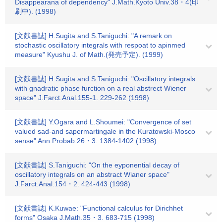
Disappearana of dependency" J.Math.Kyoto Univ.38・4(印
刷中). (1998)
[文献書誌] H.Sugita and S.Taniguchi: "A remark on
stochastic oscillatory integrals with respoat to apinmed
measure" Kyushu J. of Math.(発売予定). (1999)
[文献書誌] H.Sugita and S.Taniguchi: "Oscillatory integrals
with gnadratic phase furction on a real abstrect Wiener
space" J.Farct.Anal.155-1. 229-262 (1998)
[文献書誌] Y.Ogara and L.Shoumei: "Convergence of set
valued sad-and sapermartingale in the Kuratowski-Mosco
sense" Ann.Probab.26・3. 1384-1402 (1998)
[文献書誌] S.Taniguchi: "On the eyponential decay of
oscillatory integrals on an abstract Wianer space"
J.Farct.Anal.154・2. 424-443 (1998)
[文献書誌] K.Kuwae: "Functional calculus for Dirichhet
forms" Osaka J.Math.35・3. 683-715 (1998)