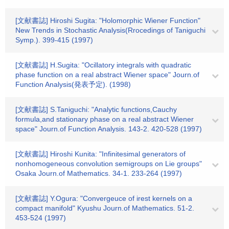
[文献書誌] Hiroshi Sugita: "Holomorphic Wiener Function"
New Trends in Stochastic Analysis(Rrocedings of Taniguchi
Symp.). 399-415 (1997)
[文献書誌] H.Sugita: "Ocillatory integrals with quadratic
phase function on a real abstract Wiener space" Journ.of
Function Analysis(発表予定). (1998)
[文献書誌] S.Taniguchi: "Analytic functions,Cauchy
formula,and stationary phase on a real abstract Wiener
space" Journ.of Function Analysis. 143-2. 420-528 (1997)
[文献書誌] Hiroshi Kunita: "Infinitesimal generators of
nonhomogeneous convolution semigroups on Lie groups"
Osaka Journ.of Mathematics. 34-1. 233-264 (1997)
[文献書誌] Y.Ogura: "Convergeuce of irest kernels on a
compact manifold" Kyushu Journ.of Mathematics. 51-2.
453-524 (1997)