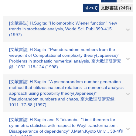
すべて
文献書誌 (24件)
[文献書誌] H.Sugita: "Holomorphic Wiener function" New
trends in stochastic analysis, World Sci. Publ.399-415
(1997)
[文献書誌] H.Sugita: "Pseudorandom numbers from the
viewpoint of Computational complexity theory(Japanese)"
Problems in stochastic numerical analysis, 京大数理研講究
録. 1032. 118-124 (1998)
[文献書誌] H.Sugita: "A pseodorandom number generation
method that utilizes inational rotations -a numerical analysis
approach using probability theory(Japanese)"
Pseudorandom numbers and chaos, 京大数理研講究録.
1011. 77-88 (1997)
[文献書誌] H.Sugita and S.Takanobu: "Limit theorem for
symmetric statistics with respect to Weyl transformation :
Disappearance of dependency" J.Math.Kyoto Univ.,. 38-4印