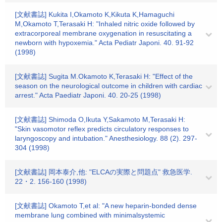
[文献書誌] Kukita I,Okamoto K,Kikuta K,Hamaguchi
M,Okamoto T,Terasaki H: "Inhaled nitric oxide followed by
extracorporeal membrane oxygenation in resuscitating a
newborn with hypoxemia." Acta Pediatr Japoni. 40. 91-92
(1998)
[文献書誌] Sugita M.Okamoto K,Terasaki H: "Effect of the
season on the neurological outcome in children with cardiac
arrest." Acta Paediatr Japoni. 40. 20-25 (1998)
[文献書誌] Shimoda O,Ikuta Y,Sakamoto M,Terasaki H:
"Skin vasomotor reflex predicts circulatory responses to
laryngoscopy and intubation." Anesthesiology. 88 (2). 297-
304 (1998)
[文献書誌] 岡本泰介,他: "ELCAの実際と問題点" 救急医学.
22・2. 156-160 (1998)
[文献書誌] Okamoto T,et al: "A new heparin-bonded dense
membrane lung combined with minimalsystemic