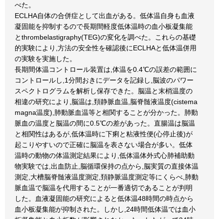
べた。
ECLHA自体の合併症として出血がある。低体温自身も血液
凝固能を抑制するので長期間軽度低体温時の血小板凝集能
とthrombelastigraphy(TEG)の変化を調べた。これらの基礎
的実験により,方法の安全性を確認後にECLHAと低体温併用
の実験を実施した。
長期間体温コントロール装置は,体温を0.4℃の誤差の範囲に
コントロールし,1分間おきにデータを記録し,脳波のパワー
スペクトログラムを解析し保存できた。脳温と末梢温度の
相違の研究により,脳温は,頚静脈血温,脳脊髄液温度(cistema
magna温度),肺動脈血温等と相関することが分かった。肺動
脈血の温度と脳温の間に0.5℃の差があった。直腸温は脳温
と相関性はあるが,低体温時に下痢と粘液性便(心停止後)が
起こりやすいので正確に脳温を表さない場合が多い。低体
温時の動物の体温測定結果により,低体温体外式心肺補助動
物実験では,出血防止,脳循環保持の点から,脳実質の直接体温
測定,大槽脳脊髄液温度測定,頚静脈温度測定等にくらべ,肺動
脈血温で脳温を代用することが一番適切であることが判明
した。血液凝固能の研究によると低体温48時間の時点から
血小板凝集能が抑制された。しかし,24時間低体温では血小