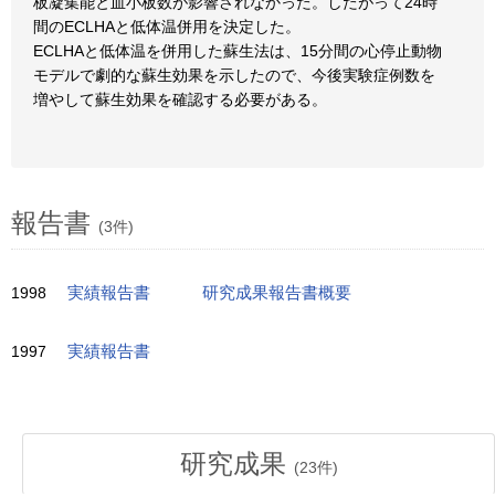
板凝集能と血小板数が影響されなかった。したがって24時
間のECLHAと低体温併用を決定した。
ECLHAと低体温を併用した蘇生法は、15分間の心停止動物
モデルで劇的な蘇生効果を示したので、今後実験症例数を
増やして蘇生効果を確認する必要がある。
報告書
(3件)
1998
実績報告書
研究成果報告書概要
1997
実績報告書
研究成果
(
23
件)