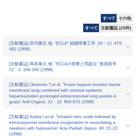
すべて
その他
すべて
文献書誌 (23件)
[文献書誌] 田代雅文,他: "ECLA" 組織培養工学. 24・12. 479-
481 (1998)
[文献書誌] 岡本泰介,他: "ECLAの実際と問題点" 救急医学.
22・2. 156-160 (1998)
[文献書誌] Okamoto T,et al: "A new heparin-bonded dense
membrane lung combined with minimal systemic
heparinaization prolonged extracorporeal lung assists in
goats" Artif Organs. 22・10. 864-872 (1998)
[文献書誌] Kukita I,et al: "Inhaled nitric oxide followed by
extracorporeal membrane oxygenation in reuscitating a
newborn with hypoxemia" Acta Pediatr Japoni. 40. 21-22
(1998)