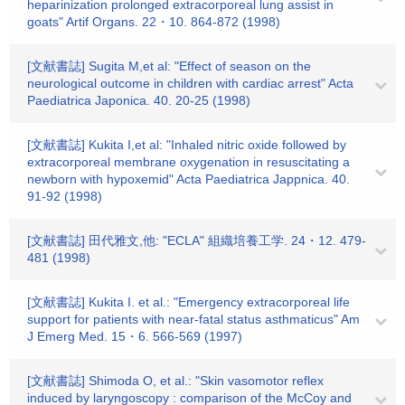
heparinization prolonged extracorporeal lung assist in
goats" Artif Organs. 22・10. 864-872 (1998)
[文献書誌] Sugita M,et al: "Effect of season on the
neurological outcome in children with cardiac arrest" Acta
Paediatrica Japonica. 40. 20-25 (1998)
[文献書誌] Kukita I,et al: "Inhaled nitric oxide followed by
extracorporeal membrane oxygenation in resuscitating a
newborn with hypoxemid" Acta Paediatrica Jappnica. 40.
91-92 (1998)
[文献書誌] 田代雅文,他: "ECLA" 組織培養工学. 24・12. 479-
481 (1998)
[文献書誌] Kukita I. et al.: "Emergency extracorporeal life
support for patients with near-fatal status asthmaticus" Am
J Emerg Med. 15・6. 566-569 (1997)
[文献書誌] Shimoda O, et al.: "Skin vasomotor reflex
induced by laryngoscopy : comparison of the McCoy and