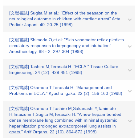
[文献書誌] Sugita M,et al.: "Effect of the seasaon on the
neurological outcome in children with cardiac arrest" Acta
Pediatr Japoni. 40. 20-25 (1998)
[文献書誌] Shimoda O,et al: "Skin vasomotor reflex pledicts
circulatory responses to laryngocopy and intubation"
Anestheiology. 88・2. 297-304 (1998)
[文献書誌] Tashiro M,Terasaki H: "ECLA." Tissue Culture
Engineering. 24 (12). 429-481 (1998)
[文献書誌] Okamoto T,Terasaki H: "Management and
Problems in ECLA." Kyushu Igaku. 22 (2). 156-160 (1998)
[文献書誌] Okamoto T,Tashiro M,Sakanashi Y,Tanimoto
H,Imaizumi T,Sugita M,Terasaki H: "A new heparinbonded
dense membrane lung combined with minimal systemic
heparinization prolonged extracorporeal lung assists in
goats." Artif Organs. 22 (10). 864-872 (1998)