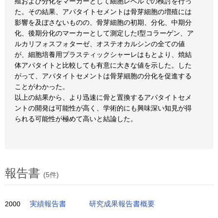
殖および分化をマーカーとして細胞レベルでの検討を行っ
た。その結果、アパタイトセメントは骨芽細胞の増殖には
影響を及ぼさないものの、骨芽細胞の初期、分化、中期分
化、後期分化のマーカーとして測定したI型コラーゲン、ア
ルカリフォスフォターゼ、オステオカルシンの全ての値
が、細胞培養用プラスティックシャーレはもとより、焼結
体アパタイトと比較しても有意に大きな値を示した。した
がって、アパタイトセメントは骨芽細胞の分化を促進する
ことがわかった。
以上の結果から、より迅速に骨と置換するアパタイトセメ
ントの開発は可能性が高く、学術的にも興味深い知見が得
られる可能性が極めて高いと結論した。
報告書
(5件)
2000
実績報告書
研究成果報告書概要