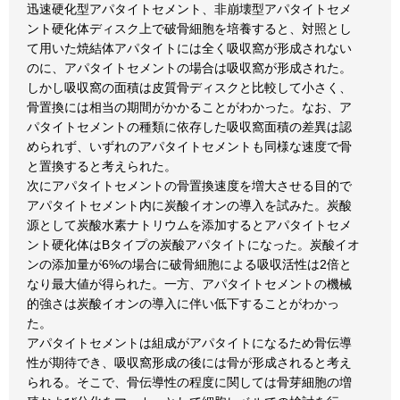
迅速硬化型アパタイトセメント、非崩壊型アパタイトセメ
ント硬化体ディスク上で破骨細胞を培養すると、対照とし
て用いた焼結体アパタイトには全く吸収窩が形成されない
のに、アパタイトセメントの場合は吸収窩が形成された。
しかし吸収窩の面積は皮質骨ディスクと比較して小さく、
骨置換には相当の期間がかかることがわかった。なお、ア
パタイトセメントの種類に依存した吸収窩面積の差異は認
められず、いずれのアパタイトセメントも同様な速度で骨
と置換すると考えられた。
次にアパタイトセメントの骨置換速度を増大させる目的で
アパタイトセメント内に炭酸イオンの導入を試みた。炭酸
源として炭酸水素ナトリウムを添加するとアパタイトセメ
ント硬化体はBタイプの炭酸アパタイトになった。炭酸イオ
ンの添加量が6%の場合に破骨細胞による吸収活性は2倍と
なり最大値が得られた。一方、アパタイトセメントの機械
的強さは炭酸イオンの導入に伴い低下することがわかっ
た。
アパタイトセメントは組成がアパタイトになるため骨伝導
性が期待でき、吸収窩形成の後には骨が形成されると考え
られる。そこで、骨伝導性の程度に関しては骨芽細胞の増