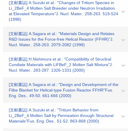
[文献書誌] A.Suzuki et al.: "Changes of Tritium Species in
Li_2BeF_4 Molten Salt Breeder under Neutron Irradiation
at Elevated Temperature"J. Nucl. Mater.. 258-263. 519-524
(1998)
[文献書誌] A.Sagara et al.: "Materials Design and Relates
R&D Issues for the Force-free Helical Reactor (FFHR)"J.
Nucl. Mater.. 258-263. 2079-2082 (1998)
[文献書誌] H.Nishimura et al.: "Compatibility of Strucliral
Condiate Materials with LiFBeF_2 Molten Salt Mixture"J.
Nucl. Mater.. 283-287. 1326-1331 (2000)
[文献書誌] A.Sagara et al.: "Design and Development of the
Flibe Blanket for Helical-type Fusion Reactor FFHR"Fus.
Eng. Des.. 49-50. 661-666 (2000)
[文献書誌] A.Suzuki et al.: "Tritium Behavior from
Li_2BeF_4 Molten Salt by Permeation through Structural
Materials"Fus. Eng. Des.. 51-52. 863-868 (2000)