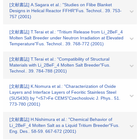
[文献書誌] A.Sagara et al.: "Studies on Flibe Blanket
Designs in Helical Reactor FFHR"Fus. Technol.. 39. 753-
757 (2001)
[文献書誌] T.Terai et al.: "Tritium Release from Li_2BeF_4
Molten Salt Breeder under Neutron Irradiation at Elevated
Temperature"Fus. Technol.. 39. 768-772 (2001)
[文献書誌] T.Terai et al.: "Compatibility of Structural
Materials with Li_2BeF_4 Molten Salt Breeder"Fus.
Technol.. 39. 784-788 (2001)
[文献書誌] K.Nomura et al.: "Characterization of Oxide
Layers and Interface Layers of Feoritic Stainless Steel
(SUS430) by ^<57>Fe CEMS"Czechoslovic J. Phys.. 51.
773-780 (2001)
[文献書誌] H.Nishimura et al.: "Chemical Behavior of
Li_2BeF_4 Molten Salt as a Liquid Tritium Breeder"Fus.
Eng. Des.. 58-59. 667-672 (2001)