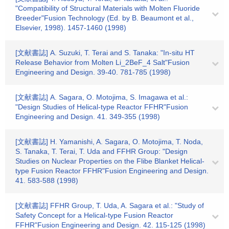
"Compatibility of Structural Materials with Molten Fluoride
Breeder"Fusion Technology (Ed. by B. Beaumont et al.,
Elsevier, 1998). 1457-1460 (1998)
[文献書誌] A. Suzuki, T. Terai and S. Tanaka: "In-situ HT
Release Behavior from Molten Li_2BeF_4 Salt"Fusion
Engineering and Design. 39-40. 781-785 (1998)
[文献書誌] A. Sagara, O. Motojima, S. Imagawa et al.:
"Design Studies of Helical-type Reactor FFHR"Fusion
Engineering and Design. 41. 349-355 (1998)
[文献書誌] H. Yamanishi, A. Sagara, O. Motojima, T. Noda,
S. Tanaka, T. Terai, T. Uda and FFHR Group: "Design
Studies on Nuclear Properties on the Flibe Blanket Helical-
type Fusion Reactor FFHR"Fusion Engineering and Design.
41. 583-588 (1998)
[文献書誌] FFHR Group, T. Uda, A. Sagara et al.: "Study of
Safety Concept for a Helical-type Fusion Reactor
FFHR"Fusion Engineering and Design. 42. 115-125 (1998)