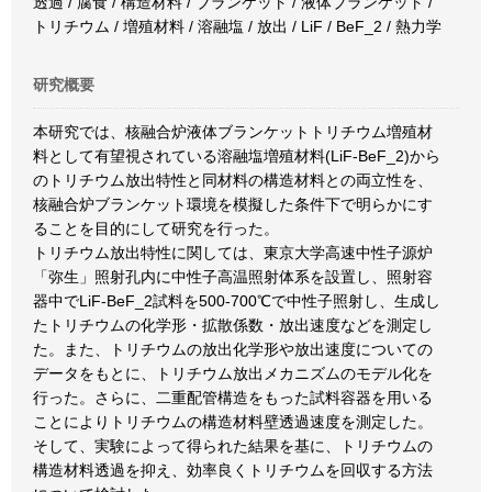
透過 / 腐食 / 構造材料 / ブランケット / 液体ブランケット /
トリチウム / 増殖材料 / 溶融塩 / 放出 / LiF / BeF_2 / 熱力学
研究概要
本研究では、核融合炉液体ブランケットトリチウム増殖材
料として有望視されている溶融塩増殖材料(LiF-BeF_2)から
のトリチウム放出特性と同材料の構造材料との両立性を、
核融合炉ブランケット環境を模擬した条件下で明らかにす
ることを目的にして研究を行った。
トリチウム放出特性に関しては、東京大学高速中性子源炉
「弥生」照射孔内に中性子高温照射体系を設置し、照射容
器中でLiF-BeF_2試料を500-700℃で中性子照射し、生成し
たトリチウムの化学形・拡散係数・放出速度などを測定し
た。また、トリチウムの放出化学形や放出速度についての
データをもとに、トリチウム放出メカニズムのモデル化を
行った。さらに、二重配管構造をもった試料容器を用いる
ことによりトリチウムの構造材料壁透過速度を測定した。
そして、実験によって得られた結果を基に、トリチウムの
構造材料透過を抑え、効率良くトリチウムを回収する方法