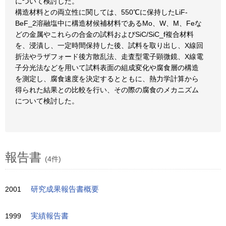
について検討した。
構造材料との両立性に関しては、550℃に保持したLiF-
BeF_2溶融塩中に構造材候補材料であるMo、W、M、Feな
どの金属やこれらの合金の試料およびSiC/SiC_f複合材料
を、浸漬し、一定時間保持した後、試料を取り出し、X線回
折法やラザフォード後方散乱法、走査型電子顕微鏡、X線電
子分光法などを用いて試料表面の組成変化や腐食層の構造
を測定し、腐食速度を決定するとともに、熱力学計算から
得られた結果との比較を行い、その際の腐食のメカニズム
について検討した。
報告書
(4件)
2001
研究成果報告書概要
1999
実績報告書