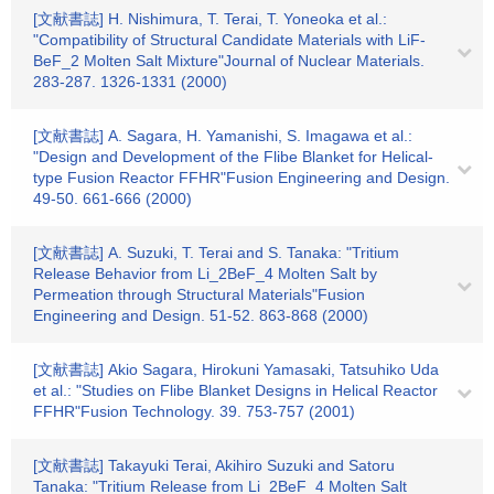
[文献書誌] H. Nishimura, T. Terai, T. Yoneoka et al.:
"Compatibility of Structural Candidate Materials with LiF-
BeF_2 Molten Salt Mixture"Journal of Nuclear Materials.
283-287. 1326-1331 (2000)
[文献書誌] A. Sagara, H. Yamanishi, S. Imagawa et al.:
"Design and Development of the Flibe Blanket for Helical-
type Fusion Reactor FFHR"Fusion Engineering and Design.
49-50. 661-666 (2000)
[文献書誌] A. Suzuki, T. Terai and S. Tanaka: "Tritium
Release Behavior from Li_2BeF_4 Molten Salt by
Permeation through Structural Materials"Fusion
Engineering and Design. 51-52. 863-868 (2000)
[文献書誌] Akio Sagara, Hirokuni Yamasaki, Tatsuhiko Uda
et al.: "Studies on Flibe Blanket Designs in Helical Reactor
FFHR"Fusion Technology. 39. 753-757 (2001)
[文献書誌] Takayuki Terai, Akihiro Suzuki and Satoru
Tanaka: "Tritium Release from Li_2BeF_4 Molten Salt