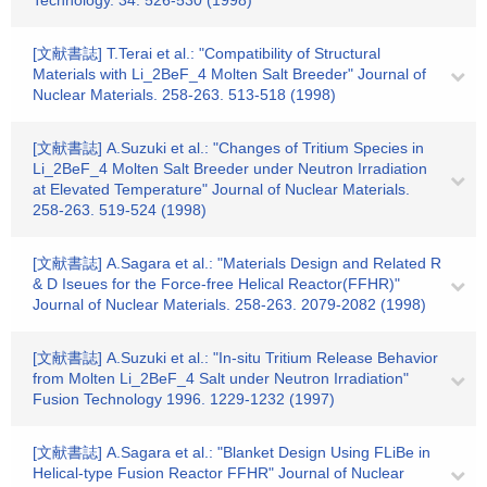
Technology. 34. 526-530 (1998)
[文献書誌] T.Terai et al.: "Compatibility of Structural
Materials with Li_2BeF_4 Molten Salt Breeder" Journal of
Nuclear Materials. 258-263. 513-518 (1998)
[文献書誌] A.Suzuki et al.: "Changes of Tritium Species in
Li_2BeF_4 Molten Salt Breeder under Neutron Irradiation
at Elevated Temperature" Journal of Nuclear Materials.
258-263. 519-524 (1998)
[文献書誌] A.Sagara et al.: "Materials Design and Related R
& D Iseues for the Force-free Helical Reactor(FFHR)"
Journal of Nuclear Materials. 258-263. 2079-2082 (1998)
[文献書誌] A.Suzuki et al.: "In-situ Tritium Release Behavior
from Molten Li_2BeF_4 Salt under Neutron Irradiation"
Fusion Technology 1996. 1229-1232 (1997)
[文献書誌] A.Sagara et al.: "Blanket Design Using FLiBe in
Helical-type Fusion Reactor FFHR" Journal of Nuclear