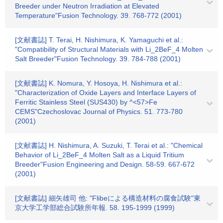
Breeder under Neutron Irradiation at Elevated
Temperature"Fusion Technology. 39. 768-772 (2001)
[文献書誌] T. Terai, H. Nishimura, K. Yamaguchi et al.:
"Compatibility of Structural Materials with Li_2BeF_4 Molten
Salt Breeder"Fusion Technology. 39. 784-788 (2001)
[文献書誌] K. Nomura, Y. Hosoya, H. Nishimura et al.:
"Characterization of Oxide Layers and Interface Layers of
Ferritic Stainless Steel (SUS430) by ^<57>Fe
CEMS"Czechoslovac Journal of Physics. 51. 773-780
(2001)
[文献書誌] H. Nishimura, A. Suzuki, T. Terai et al.: "Chemical
Behavior of Li_2BeF_4 Molten Salt as a Liquid Tritium
Breeder"Fusion Engineering and Design. 58-59. 667-672
(2001)
[文献書誌] 細矢雄司 他: "Flibeによる構造材料の腐食試験"東
京大学工学部総合試験所年報. 58. 195-1999 (1999)