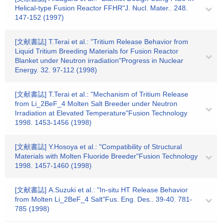
Helical-type Fusion Reactor FFHR"J. Nucl. Mater.. 248.
147-152 (1997)
[文献書誌] T.Terai et al.: "Tritium Release Behavior from
Liquid Tritium Breeding Materials for Fusion Reactor
Blanket under Neutron irradiation"Progress in Nuclear
Energy. 32. 97-112 (1998)
[文献書誌] T.Terai et al.: "Mechanism of Tritium Release
from Li_2BeF_4 Molten Salt Breeder under Neutron
Irradiation at Elevated Temperature"Fusion Technology
1998. 1453-1456 (1998)
[文献書誌] Y.Hosoya et al.: "Compatibility of Structural
Materials with Molten Fluoride Breeder"Fusion Technology
1998. 1457-1460 (1998)
[文献書誌] A.Suzuki et al.: "In-situ HT Release Behavior
from Molten Li_2BeF_4 Salt"Fus. Eng. Des.. 39-40. 781-
785 (1998)