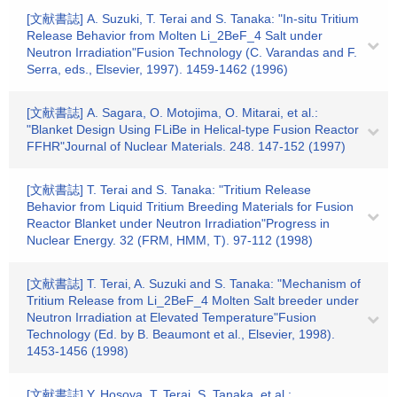
[文献書誌] A. Suzuki, T. Terai and S. Tanaka: "In-situ Tritium
Release Behavior from Molten Li_2BeF_4 Salt under
Neutron Irradiation"Fusion Technology (C. Varandas and F.
Serra, eds., Elsevier, 1997). 1459-1462 (1996)
[文献書誌] A. Sagara, O. Motojima, O. Mitarai, et al.:
"Blanket Design Using FLiBe in Helical-type Fusion Reactor
FFHR"Journal of Nuclear Materials. 248. 147-152 (1997)
[文献書誌] T. Terai and S. Tanaka: "Tritium Release
Behavior from Liquid Tritium Breeding Materials for Fusion
Reactor Blanket under Neutron Irradiation"Progress in
Nuclear Energy. 32 (FRM, HMM, T). 97-112 (1998)
[文献書誌] T. Terai, A. Suzuki and S. Tanaka: "Mechanism of
Tritium Release from Li_2BeF_4 Molten Salt breeder under
Neutron Irradiation at Elevated Temperature"Fusion
Technology (Ed. by B. Beaumont et al., Elsevier, 1998).
1453-1456 (1998)
[文献書誌] Y. Hosoya, T. Terai, S. Tanaka, et al.: