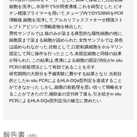
細胞を洗浄し,水浴中で5分間煮沸後,これを鋳型とした.ビオ
チン標識プライマーを用いて,チューブ内でDYS389IIをPCR
増幅後,細胞を洗浄して,アルカリフォスファターゼ標識スト
レプトアビジンで増幅産物を検出した.
男性サンプルでは,核のみが染まる典型的な陽性細胞の他に,
細胞質まで染まる細胞が認められた.女性サンプルでは,発色
は認められなかった.比較として,口腔粘膜細胞をホルマリン
固定して同じ操作を行ったところ,未固定細胞と同様の結果
が得られた.この結果は,煮沸による細胞の固定/消化がin situ
PCRの前処理法として有効であることを示す.
研究期間の大部分を予備実験に費やする結果となり,当初目
的としたin situ PCRによるHLA-DQα型判定を達成すること
ができなかった.しかし,細胞の前処理を思い切って簡略化す
ることができたので,補助金の交付終了後も,引き続きin situ
PCRによるHLA-DQα型判定法の確立に努めたい.
報告書
(3件)