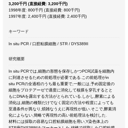
3,200千円 (直接経費: 3,200千円)
1998年度: 800千円 (直接経費: 800千円)
1997年度: 2,400千円 (直接経費: 2,400千円)
キーワード
In situ PCR / 口腔粘膜細胞 / STR / DYS389II
研究概要
In situ PCRでは,細胞の形態を保存しかつPCR試薬を細胞内
に到達させるための前処理が必要である.この前処理がin
situ PCRの全過程のうち最も重要で,一般には,予め固定後の
細胞をプロテアーゼで適度に消化して核膜を穿孔するとと
もにDNAを露出する方法がとられている.しかし,酵素による
消化は,細胞の種類だけでなく固定の方法や程度によっても
至適条件が異なり,煩雑なうえに再現性が低い.そこで,酵素消
化によらない,簡略で再現性の高い前処理法を検討した.
材料には採取の容易な口腔粘膜細胞を用い,Y染色体上の
STR座DYS389IIをマーカーとした.綿棒で採取した口腔粘膜