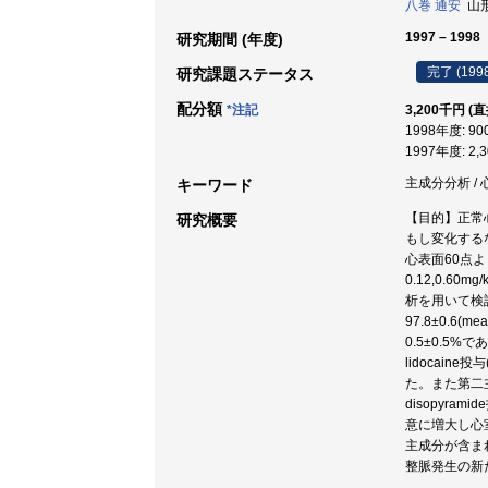
八巻 通安
山形大
1997 – 1998
研究期間 (年度)
完了 (199
研究課題ステータス
配分額
*注記
3,200千円 (
1998年度: 9
1997年度: 2,
主成分分析 / 心
キーワード
【目的】正常
研究概要
もし変化する
心表面60点より
0.12,0.6
析を用いて検
97.8±0.
0.5±0.5%
lidocaine
た。また第二主成分
disopyra
意に増大し心
主成分が含ま
整脈発生の新