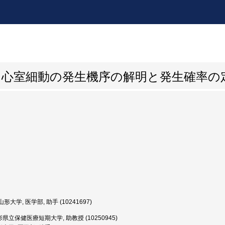
象を用いた心室細動の発生機序の解明と発生確率
形大学, 医学部, 助手 (10241697)
県立保健医療短期大学, 助教授 (10250945)