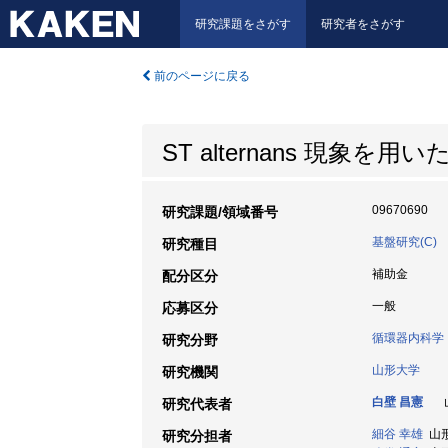
研究課題をさがす
研究者をさがす
前のページに戻る
ST alternans 現
09670690
研究課題/領域番号
基盤研究(C)
研究種目
補助金
配分区分
一般
応募区分
循環器内科学
研究分野
山形大学
研究機関
白壁 昌憲
山
研究代表者
細谷 幸雄
山形
研究分担者