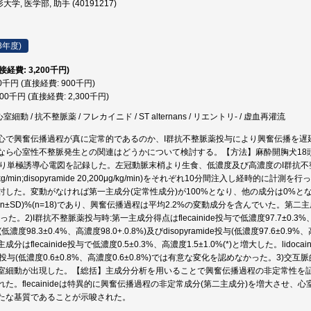
学, 医学部, 助手 (40191217)
8年度)
直接経費: 3,200千円)
00千円 (直接経費: 900千円)
300千円 (直接経費: 2,300千円)
室細動 / 抗不整脈薬 / フレカイニド / ST alternans / リエントリ- / 虚血再灌流
心で興奮伝播過程が真に定常的であるのか、I群抗不整脈薬投与により興奮伝播を遅
なら心室性不整脈発生との関連はどうかについて検討する。【方法】麻酔開胸犬18頭
単極誘導心電図を記録した。左冠動脈末梢より生食、低濃度及び高濃度のI群抗不整脈薬(flecainid
0mg/kg/min;disopyramide 20,200μg/kg/min)をそれぞれ10分間注入し
討した。変動がなければ第一主成分(定常性成分)が100%となり、他の成分は0%と
6(mean±SD)%(n=18)であり、興奮伝播過程は平均2.2%の変動成分を含んでい
であった。2)I群抗不整脈薬投与時:第一主成分得点はflecainide投与で低濃度97.7±0.3%、高
投与(低濃度98.3±0.4%、高濃度98.0+.0.8%)及びdisopyramide投与(低濃度97.6±
はflecainide投与で低濃度0.5±0.3%、高濃度1.5±1.0%(*)と増大した。lidocai
mide投与(低濃度0.6±0.8%、高濃度0.6±0.8%)では有意な変化を認めなかった。3)交
室細動が出現した。【総括】主成分分析を用いることで興奮伝播過程の非定常性を
れた。flecainideは特異的に興奮伝播過程の非定常成分(第二主成分)を増大させ
たな基質であることが示唆された。