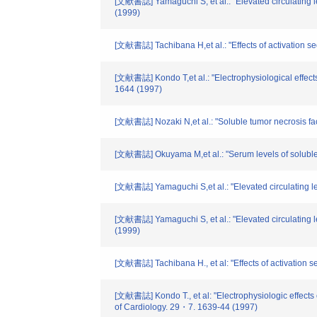
[文献書誌] Yamaguchi S, et al.: "Elevated circulating lev
(1999)
[文献書誌] Tachibana H,et al.: "Effects of activation se
[文献書誌] Kondo T,et al.: "Electrophysiological effect
1644 (1997)
[文献書誌] Nozaki N,et al.: "Soluble tumor necrosis facto
[文献書誌] Okuyama M,et al.: "Serum levels of soluble f
[文献書誌] Yamaguchi S,et al.: "Elevated circulating leve
[文献書誌] Yamaguchi S, et al.: "Elevated circulating ler
(1999)
[文献書誌] Tachibana H., et al: "Effects of activation 
[文献書誌] Kondo T., et al: "Electrophysiologic effect
of Cardiology. 29・7. 1639-44 (1997)