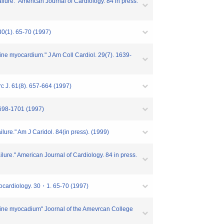
ilure." American Journal of Cardiology. 84 in press.
30(1). 65-70 (1997)
ine myocardium." J Am Coll Cardiol. 29(7). 1639-
rc J. 61(8). 657-664 (1997)
1698-1701 (1997)
lure." Am J Caridol. 84(in press). (1999)
ilure." American Journal of Cardiology. 84 in press.
trocardiology. 30・1. 65-70 (1997)
arine myocadium" Joornal of the Amevrcan College