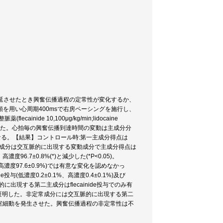
延させたとき興奮伝播過程の定常性が変化するか、
を用い心周期400msで右房ペーシングを施行し、
e 10,100μg/kg/min;lidocaine
経時的に計測を行った。心拍毎の興奮伝播到達時間の変動は主成分分
なる。【結果】コントロール時:第一主成分得点は
た。第二主成分は交互脈的に出現する変動成分で主成分得点は
濃度96.7±0.8%(*)と減少した(*P<0.05)。
0.9%、高濃度97.6±0.9%)では有意な変化を認めなかっ
ne投与(低濃度0.2±0.1%、高濃度0.4±0.1%)及び
互脈的に出現する第二主成分はflecainide投与でのみ有
証明した。非定常成分には交互脈的に出現する第二
、心室細動を発生させた。興奮伝播過程の非定常性は不