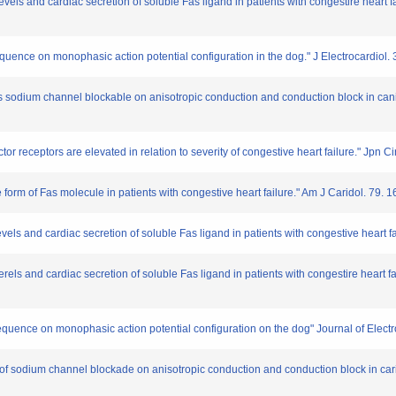
els and cardiac secretion of soluble Fas ligand in patients with congestire heart fa
quence on monophasic action potential configuration in the dog." J Electrocardiol. 
s sodium channel blockable on anisotropic conduction and conduction block in can
r receptors are elevated in relation to severity of congestive heart failure." Jpn Ci
orm of Fas molecule in patients with congestive heart failure." Am J Caridol. 79. 
ls and cardiac secretion of soluble Fas ligand in patients with congestive heart fai
els and cardiac secretion of soluble Fas ligand in patients with congestire heart fa
sequence on monophasic action potential configuration on the dog" Journal of Elec
s of sodium channel blockade on anisotropic conduction and conduction block in c