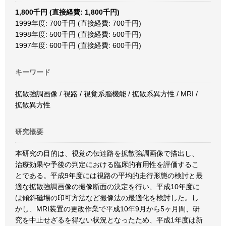
1,800千円 (直接経費: 1,800千円)
1999年度: 700千円 (直接経費: 700千円)
1998年度: 500千円 (直接経費: 500千円)
1997年度: 600千円 (直接経費: 600千円)
キーワード
拡散強調画像 / 視路 / 視覚系脳機能 / 拡散系異方性 / MRI /
拡散異方性
研究概要
本研究の目的は、視覚の伝達路を拡散強調画像で描出し、
治療効果や予後の判定における臨床的有用性を評価するこ
とである。平成9年度には視路の平均的走行形態の検討と最
適な拡散強調画像の撮像断面の決定を行い、平成10年度に
は傾斜磁場の印可方法など撮像法の最適化を検討した。し
かし、MRI装置の更改作業で平成10年9月から5ヶ月間、研
究を中止せざるを得ない状況となったため、平成1年度は新