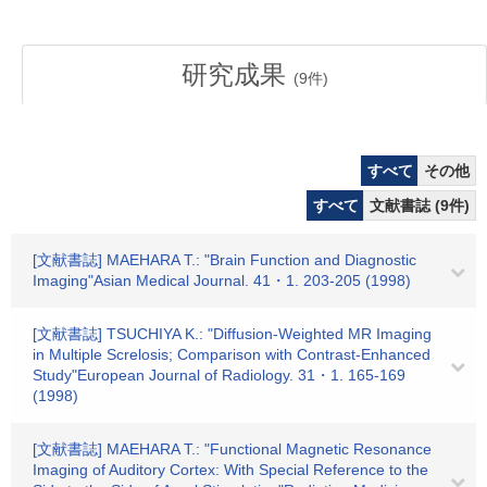
研究成果
(
9
件)
すべて
その他
すべて
文献書誌 (9件)
[文献書誌] MAEHARA T.: "Brain Function and Diagnostic
Imaging"Asian Medical Journal. 41・1. 203-205 (1998)
[文献書誌] TSUCHIYA K.: "Diffusion-Weighted MR Imaging
in Multiple Screlosis; Comparison with Contrast-Enhanced
Study"European Journal of Radiology. 31・1. 165-169
(1998)
[文献書誌] MAEHARA T.: "Functional Magnetic Resonance
Imaging of Auditory Cortex: With Special Reference to the