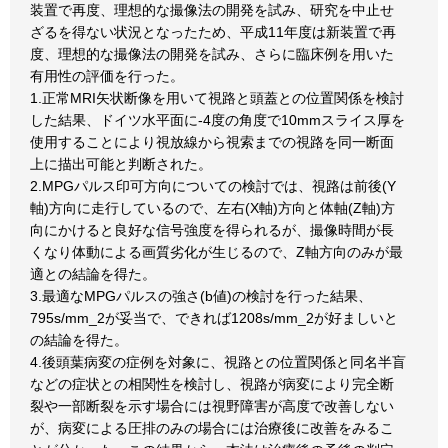
装置で再度、理想的な撮像法の開発を試み、研究を中止せ
ざるを得ない状況となったため、平成11年度は新装置で再
度、理想的な撮像法の開発を試み、さらに臨床例を用いた
有用性の評価を行った。
1.正常MRI矢状断像を用いて視路と頭蓋との位置関係を検討
した結果、ドイツ水平面に-4度の角度で10mmスライス厚を
使用することにより視放線から視索までの視路を同一断面
上に描出可能と判断された。
2.MPGパルス印可方向についての検討では、視路は前後(Y
軸)方向に走行しているので、左右(X軸)方向と体軸(Z軸)方
向にかけると良好な信号強度を得られるが、撮像時間が長
くなり体動による画質劣化が生じるので、Z軸方向のみが最
適との結論を得た。
3.最適なMPGパルスの強さ(b値)の検討を行った結果、
795s/mm_2が妥当で、できれば1208s/mm_2が好ましいと
の結論を得た。
4.後頭葉病変の症例を対象に、視路との位置関係と同名半盲
などの症状との相関性を検討し、視路が病変により完全断
裂や一部断裂を示す場合には視野障害が高度で改善しない
が、病変による圧排のみの場合には治療後に改善をみるこ