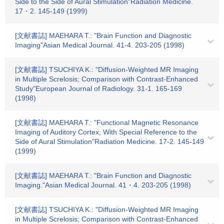
Side to the Side of Aural Stimulation"Radiation Medicine.
17・2. 145-149 (1999)
[文献書誌] MAEHARA T.: "Brain Function and Diagnostic
Imaging"Asian Medical Journal. 41-4. 203-205 (1998)
[文献書誌] TSUCHIYA K.: "Diffusion-Weighted MR Imaging
in Multiple Screlosis; Comparison with Contrast-Enhanced
Study"European Journal of Radiology. 31-1. 165-169
(1998)
[文献書誌] MAEHARA T.: "Functional Magnetic Resonance
Imaging of Auditory Cortex; With Special Reference to the
Side of Aural Stimulation"Radiation Medicine. 17-2. 145-149
(1999)
[文献書誌] MAEHARA T.: "Brain Function and Diagnostic
Imaging."Asian Medical Journal. 41・4. 203-205 (1998)
[文献書誌] TSUCHIYA K.: "Diffusion-Weighted MR Imaging
in Multiple Screlosis; Comparison with Contrast-Enhanced