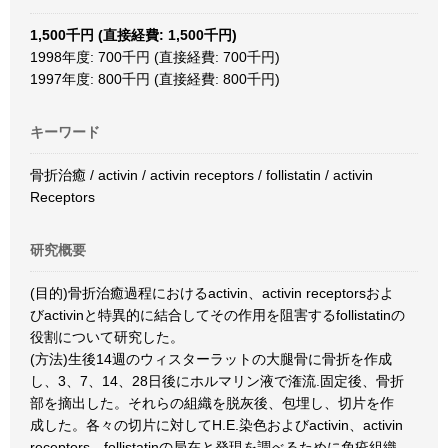
1,500千円 (直接経費: 1,500千円)
1998年度: 700千円 (直接経費: 700千円)
1997年度: 800千円 (直接経費: 800千円)
キーワード
骨折治癒 / activin / activin receptors / follistatin / activin
Receptors
研究概要
(目的)骨折治癒過程におけるactivin、activin receptorsおよ
びactivinと特異的に結合してその作用を阻害するfollistatinの
役割について研究した。
(方法)生後14週のウィスターラットの大腿骨に骨折を作成
し、3、7、14、28日後にホルマリン液で潅流.固定後、骨折
部を摘出した。それらの組織を脱灰後、包埋し、切片を作
成した。各々の切片に対してH.E.染色およびactivin、activin
receptors、follistatinの局在と発現を調べるために免疫組織