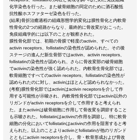
化学染色を行った。また破骨細胞の同定のために酒石酸抵
抗性酸ホスファターゼ染色を行った。
(結果)骨折治癒過程の組織形態学的変化は膜性骨化と内軟骨
性骨化の2つの経路からなり、最終的に骨改変がおこった。
免疫組織学的には以下のことが観察された。
膜性骨化部では、初期の骨膜で軽度のactivin、すべての
activin receptors、follistatinの染色性が認められた。その後
ステージの進んだ新生骨部ではactivin、activin receptors、
follistatinの染色性が認められ、さらに骨改変部の破骨細胞
でactivinの染色性が強く認められた。内軟骨生骨化部では、
軟骨細胞ですべてのactivin receptors、follistatinの染色性が
認められたのに対し、activinはほとんど認められなかった。
(考察)膜性骨化部ではactivinはactivin receptorsを介して作
用する可能性が示唆され、内軟骨性骨化部ではactivin以外の
リガンドがactivin receptorsを介して作用すると考えられ
た。またactivinは破骨細胞に作用して骨改変を調節すること
も示唆された。follistatinはactivinの作用を調節し、特に軟骨
細胞の分化においてfollistatinはactivinの作用を阻害すると考
えられた。以上のことよりactivinとfollistatinが他のリガンド
とともにactivin receptorsを介し、骨・軟骨形成および骨改