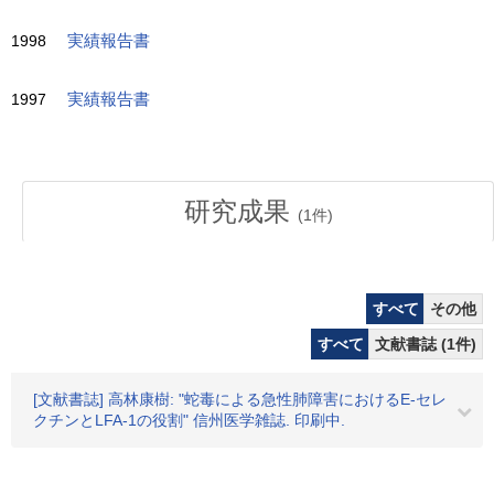
1998
実績報告書
1997
実績報告書
研究成果
(
1
件)
すべて
その他
すべて
文献書誌 (1件)
[文献書誌] 高林康樹: "蛇毒による急性肺障害におけるE-セレ
クチンとLFA-1の役割" 信州医学雑誌. 印刷中.