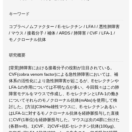
キーワード
コブラべノムファクター / E-セレクチン / LFA I / 悪性肺障害
/ マウス / 接着分子 / 補体 / ARDS / 肺障害 / CVF / LFA-1 /
モノクローナル抗体
研究概要
[背景]肺障害における接着分子の役割が注目されている。
CVF(cobra venom factor)による急性肺障害においては、補
体系の活性化により急性肺障害が起こるが、Eセレクチンや
LFA-1の作用については不明な点が多い。今回我々はこの肺
障害モデルをマウスで作成し、E-セレクチンとLFA-1の働き
についてそれらのモノクローナル抗体(mAbs)を使用して検
討した。[方法]C3H/He雄性マウスに、E-セレクチンあるい
はLFA-1に対するモノクローナル抗体を経静脈投与した直後
にCVF(1単位)を経静脈投与した。マウスは次の4群に分けた
(各群n=8)。1)CVF、2)CVF+抗E-セレクチン抗体(100μg)、