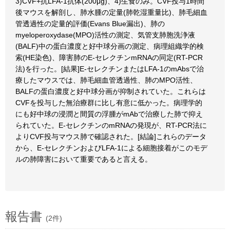
3)CVF+抗LFA-1抗体(200μg)、4)生食のみ。CVF投与1時間
後マウスを解剖し、肺水腫の定量(肺乾湿重量比)、肺毛細血
管透過性の定量的評価(Evans Blue漏出)、肺の
myeloperoxydase(MPO)活性の測定、気管支肺胞洗浄液
(BALF)中の蛋白濃度と好中球分画の測定、病理組織学的検
索(HE染色)、障害肺のE-セレクチンmRNAの同定(RT-PCR
法)を行った。[結果]E-セレクチンまたはLFA-1のmAbsで治
療したマウスでは、肺毛細血管透過性、肺のMPO活性、
BALFの蛋白濃度と好中球分画が抑制されていた。これらは
CVFを投与した無治療群に比し有意に低かった。病理学的
にも好中球の浸潤と間質の浮腫がmAbで治療した肺で抑え
られていた。E-セレクチンのmRNAの発現が、RT-PCR法に
よりCVF投与マウス肺で確認された。[結論]これらのデータ
から、E-セレクチンおよびLFA-1による細胞接着がこのモデ
ルの肺障害において重要であると言える。
報告書
(2件)