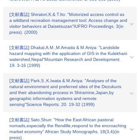
[文献書誌] Shiratori,K.& T.Ito: "Motorized access control as
a wildland recreation management tool: Access change and
visitor behaviors at Daisetsuzan"IUFRO Proceedings. 3(in
press). (2000)
[文献書誌] Dhakal,A.M.,M.Amada & M.Aniya: "Landslide
hazard mapping with the application of GIS in the Kulekhani
watershed,Nepal"Mountain Research and Development.
19. 3-16 (1999)
[文献書誌] Park,S.,K.Iwata & M.Aniya: "Analyses of the
natural environment and preferred sites of the Dezukuris
and their abandoning process in Shiramine,Japan,by
geographic information systems and remote
sensing"Science Reports. 20. 19-32 (1999)
[文献書誌] Sato,Shun: "How the East African pastoral
nomads,especially the Rendille,respond to the encroaching
market economy" African Study Monographs. 18(3,4)(in
press).