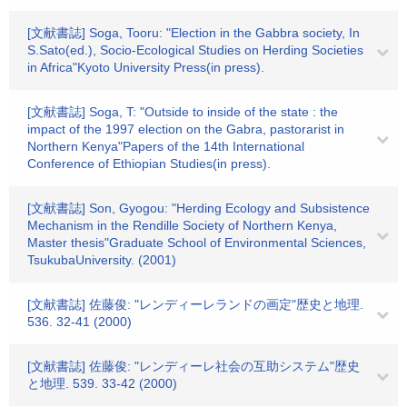
[文献書誌] Soga, Tooru: "Election in the Gabbra society, In
S.Sato(ed.), Socio-Ecological Studies on Herding Societies
in Africa"Kyoto University Press(in press).
[文献書誌] Soga, T: "Outside to inside of the state : the
impact of the 1997 election on the Gabra, pastorarist in
Northern Kenya"Papers of the 14th International
Conference of Ethiopian Studies(in press).
[文献書誌] Son, Gyogou: "Herding Ecology and Subsistence
Mechanism in the Rendille Society of Northern Kenya,
Master thesis"Graduate School of Environmental Sciences,
TsukubaUniversity. (2001)
[文献書誌] 佐藤俊: "レンディーレランドの画定"歴史と地理.
536. 32-41 (2000)
[文献書誌] 佐藤俊: "レンディーレ社会の互助システム"歴史
と地理. 539. 33-42 (2000)