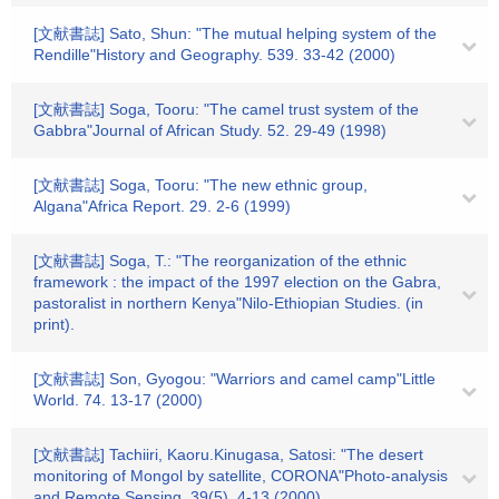
[文献書誌] Sato, Shun: "The mutual helping system of the
Rendille"History and Geography. 539. 33-42 (2000)
[文献書誌] Soga, Tooru: "The camel trust system of the
Gabbra"Journal of African Study. 52. 29-49 (1998)
[文献書誌] Soga, Tooru: "The new ethnic group,
Algana"Africa Report. 29. 2-6 (1999)
[文献書誌] Soga, T.: "The reorganization of the ethnic
framework : the impact of the 1997 election on the Gabra,
pastoralist in northern Kenya"Nilo-Ethiopian Studies. (in
print).
[文献書誌] Son, Gyogou: "Warriors and camel camp"Little
World. 74. 13-17 (2000)
[文献書誌] Tachiiri, Kaoru.Kinugasa, Satosi: "The desert
monitoring of Mongol by satellite, CORONA"Photo-analysis
and Remote Sensing. 39(5). 4-13 (2000)