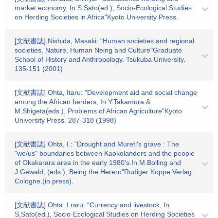
market economy, In S.Sato(ed.), Socio-Ecological Studies
on Herding Societies in Africa"Kyoto University Press.
[文献書誌] Nishida, Masaki: "Human societies and regional
societies, Nature, Human Neing and Culture"Graduate
School of History and Anthropology. Tsukuba University.
135-151 (2001)
[文献書誌] Ohta, Itaru: "Development aid and social change
among the African herders, In Y.Takamura &
M.Shigeta(eds.), Problems of African Agriculture"Kyoto
University Press. 287-318 (1998)
[文献書誌] Ohta, I.: "Drought and Mureti's grave : The
"we/us" boundaries between Kaokolanders and the people
of Okakarara area in the early 1980's.In M.Bolling and
J.Gewald, (eds.), Being the Herero"Rudiger Koppe Verlag,
Cologne.(in press).
[文献書誌] Ohta, I raru: "Currency and livestock, In
S,Sato(ed.), Socio-Ecological Studies on Herding Societies