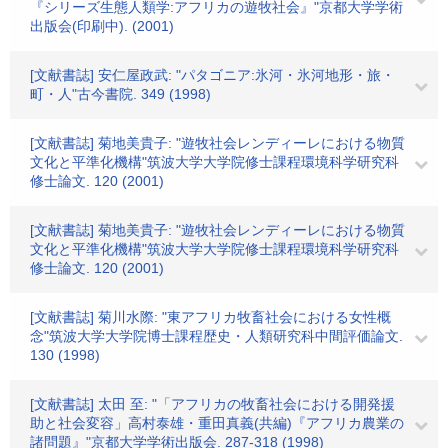
『シリーズ生態人類学:アフリカの遊牧社会』"京都大学学術
出版会(印刷中). (2001)
[文献書誌] 安仁屋政武: "パタゴニア:氷河・氷河地形・旅・
町・人"古今書院. 349 (1998)
[文献書誌] 菊地美貴子: "遊牧社会レンディーレにおける物質
文化と平準化機構"筑波大学大学院修士課程環境科学研究科
修士論文. 120 (2001)
[文献書誌] 菊地美貴子: "遊牧社会レンディーレにおける物質
文化と平準化機構"筑波大学大学院修士課程環境科学研究科
修士論文. 120 (2001)
[文献書誌] 菊川水際: "東アフリカ牧畜社会における女性概
念"筑波大学大学院博士課程歴史・人類研究科中間評価論文.
130 (1998)
[文献書誌] 太田 至: "「アフリカの牧畜社会における開発援
助と社会変容」高村泰雄・重田真義(共編)『アフリカ農業の
諸問題』"京都大学学術出版会. 287-318 (1998)