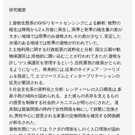
研究概要
1.遊牧生態系のGIS/リモートセンシングによる解析: 牧野の
植生は降雨から2ヵ月後に再生し,雨季と乾季の植生量の差が
大きい地域では雨季のみ遊牧され,その差が少なく,安定した
水場のある地域では乾季の遊牧が行われていた。
2.土地利用に関する行政処置の資料化と分析: 国立公園や動
物保護区は,排他的に囲い込むことが行われてきたが,遊牧を
許しつつ,保護区を管理するという,住民重視の政策がとられ
るようになった。将来的には,従来のネイチュア・ツーリズ
ムを脱皮して,エコツーリズムとインタープリテーションの
拡充が要請される。
3.社会文化系の資料化と分析: レンディーレの人口構造は,多
産小死の傾向が認められる。また彼らの共存を支えるもの
の授受を制御する社会的メカニズムが明らかにされた。道
具類は親族関係の枠内で女性関係を軸にして頻繁に交換さ
れ,男性中心に授受される家畜の交換関係を補完する関係網
が析出された。
遊牧生態については,ラクダの増加をしのぐ人口増加が認め