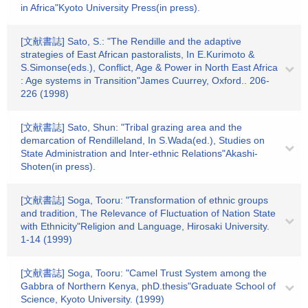
in Africa"Kyoto University Press(in press).
[文献書誌] Sato, S.: "The Rendille and the adaptive
strategies of East African pastoralists, In E.Kurimoto &
S.Simonse(eds.), Conflict, Age & Power in North East Africa
: Age systems in Transition"James Cuurrey, Oxford.. 206-
226 (1998)
[文献書誌] Sato, Shun: "Tribal grazing area and the
demarcation of Rendilleland, In S.Wada(ed.), Studies on
State Administration and Inter-ethnic Relations"Akashi-
Shoten(in press).
[文献書誌] Soga, Tooru: "Transformation of ethnic groups
and tradition, The Relevance of Fluctuation of Nation State
with Ethnicity"Religion and Language, Hirosaki University.
1-14 (1999)
[文献書誌] Soga, Tooru: "Camel Trust System among the
Gabbra of Northern Kenya, phD.thesis"Graduate School of
Science, Kyoto University. (1999)