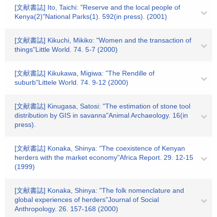
[文献書誌] Ito, Taichi: "Reserve and the local people of
Kenya(2)"National Parks(1). 592(in press). (2001)
[文献書誌] Kikuchi, Mikiko: "Women and the transaction of
things"Little World. 74. 5-7 (2000)
[文献書誌] Kikukawa, Migiwa: "The Rendille of
suburb"Littele World. 74. 9-12 (2000)
[文献書誌] Kinugasa, Satosi: "The estimation of stone tool
distribution by GIS in savanna"Animal Archaeology. 16(in
press).
[文献書誌] Konaka, Shinya: "The coexistence of Kenyan
herders with the market economy"Africa Report. 29. 12-15
(1999)
[文献書誌] Konaka, Shinya: "The folk nomenclature and
global experiences of herders"Journal of Social
Anthropology. 26. 157-168 (2000)