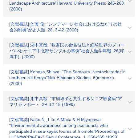
Landscape Architecture"Harvard University Press. 245-268
(2000)
[文献書誌] 佐藤 俊: "レンディーレ社会におけるねだりの社
会的制御"歴史人類. 28. 3-42 (2000)
[文献書誌] 湖中真哉: "牧畜民の命名技法と経験世界のグロー
バル化:ケニア中北部サンブルの事例"社会人類学年報. 26(印
刷中). (2000)
[文献書誌] Konaka,Shinya: "The Samburu livestock trader in
northcentral Kenya"Nilo-Ethiopian Studies. 6(in press).
(2000)
[文献書誌] 湖中真哉: "市場経済と共生するケニア牧畜民"ア
フリカレポート. 29. 12-15 (1999)
[文献書誌] Naito,N.,T.Ito,A.Maita & H.Miyagawa:
"Environmental awareness among ecotourists who
participated in sea-kayak toures at Iriomote"Proceedings of
IUCN/WCPA-EA-3 Seoul Conference. 1. 358-365 (1999)