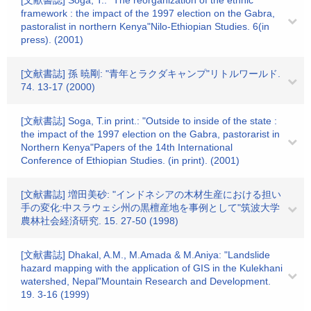
[文献書誌] Soga, T.: "The reorganization of the ethnic
framework : the impact of the 1997 election on the Gabra,
pastoralist in northern Kenya"Nilo-Ethiopian Studies. 6(in
press). (2001)
[文献書誌] 孫 暁剛: "青年とラクダキャンプ"リトルワールド.
74. 13-17 (2000)
[文献書誌] Soga, T.in print.: "Outside to inside of the state :
the impact of the 1997 election on the Gabra, pastorarist in
Northern Kenya"Papers of the 14th International
Conference of Ethiopian Studies. (in print). (2001)
[文献書誌] 増田美砂: "インドネシアの木材生産における担い
手の変化:中スラウェシ州の黒檀産地を事例として"筑波大学
農林社会経済研究. 15. 27-50 (1998)
[文献書誌] Dhakal, A.M., M.Amada & M.Aniya: "Landslide
hazard mapping with the application of GIS in the Kulekhani
watershed, Nepal"Mountain Research and Development.
19. 3-16 (1999)