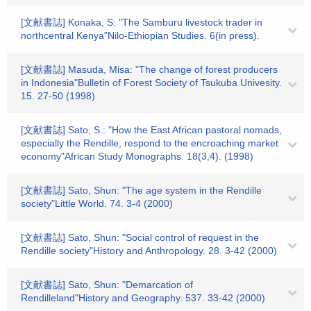
[文献書誌] Konaka, S: "The Samburu livestock trader in
northcentral Kenya"Nilo-Ethiopian Studies. 6(in press).
[文献書誌] Masuda, Misa: "The change of forest producers
in Indonesia"Bulletin of Forest Society of Tsukuba Univesity.
15. 27-50 (1998)
[文献書誌] Sato, S.: "How the East African pastoral nomads,
especially the Rendille, respond to the encroaching market
economy"African Study Monographs. 18(3,4). (1998)
[文献書誌] Sato, Shun: "The age system in the Rendille
society"Little World. 74. 3-4 (2000)
[文献書誌] Sato, Shun: "Social control of request in the
Rendille society"History and Anthropology. 28. 3-42 (2000)
[文献書誌] Sato, Shun: "Demarcation of
Rendilleland"History and Geography. 537. 33-42 (2000)