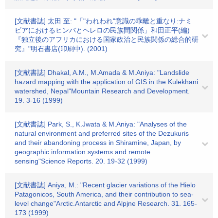
[文献書誌] 太田 至: "「"われわれ"意識の乖離と重なり:ナミ
ビアにおけるヒンバとヘレロの民族間関係」和田正平(編)
『独立後のアフリカにおける国家政治と民族関係の総合的研
究』"明石書店(印刷中). (2001)
[文献書誌] Dhakal, A.M., M.Amada & M.Aniya: "Landslide
hazard mapping with the application of GIS in the Kulekhani
watershed, Nepal"Mountain Research and Development.
19. 3-16 (1999)
[文献書誌] Park, S., K.Jwata & M.Aniya: "Analyses of the
natural environment and preferred sites of the Dezukuris
and their abandoning process in Shiramine, Japan, by
geographic information systems and remote
sensing"Science Reports. 20. 19-32 (1999)
[文献書誌] Aniya, M.: "Recent glacier variations of the Hielo
Patagonicos, South America, and their contribution to sea-
level change"Arctic.Antarctic and Alpjne Research. 31. 165-
173 (1999)