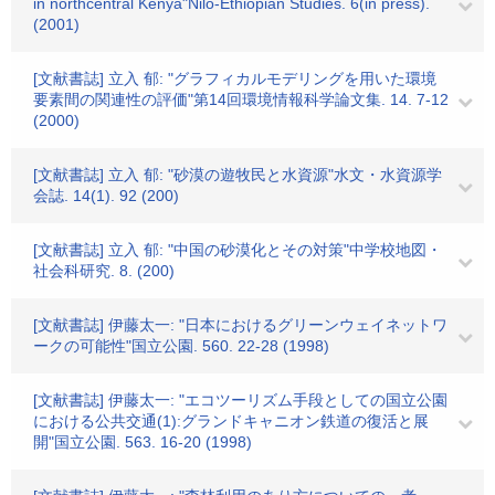
in northcentral Kenya"Nilo-Ethiopian Studies. 6(in press).
(2001)
[文献書誌] 立入 郁: "グラフィカルモデリングを用いた環境
要素間の関連性の評価"第14回環境情報科学論文集. 14. 7-12
(2000)
[文献書誌] 立入 郁: "砂漠の遊牧民と水資源"水文・水資源学
会誌. 14(1). 92 (200)
[文献書誌] 立入 郁: "中国の砂漠化とその対策"中学校地図・
社会科研究. 8. (200)
[文献書誌] 伊藤太一: "日本におけるグリーンウェイネットワ
ークの可能性"国立公園. 560. 22-28 (1998)
[文献書誌] 伊藤太一: "エコツーリズム手段としての国立公園
における公共交通(1):グランドキャニオン鉄道の復活と展
開"国立公園. 563. 16-20 (1998)