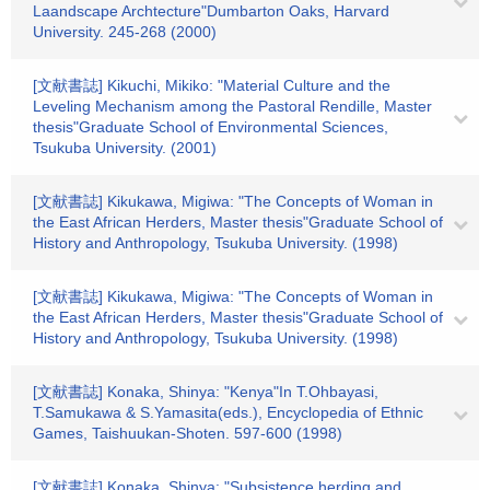
Laandscape Archtecture"Dumbarton Oaks, Harvard
University. 245-268 (2000)
[文献書誌] Kikuchi, Mikiko: "Material Culture and the
Leveling Mechanism among the Pastoral Rendille, Master
thesis"Graduate School of Environmental Sciences,
Tsukuba University. (2001)
[文献書誌] Kikukawa, Migiwa: "The Concepts of Woman in
the East African Herders, Master thesis"Graduate School of
History and Anthropology, Tsukuba University. (1998)
[文献書誌] Kikukawa, Migiwa: "The Concepts of Woman in
the East African Herders, Master thesis"Graduate School of
History and Anthropology, Tsukuba University. (1998)
[文献書誌] Konaka, Shinya: "Kenya"In T.Ohbayasi,
T.Samukawa & S.Yamasita(eds.), Encyclopedia of Ethnic
Games, Taishuukan-Shoten. 597-600 (1998)
[文献書誌] Konaka, Shinya: "Subsistence herding and