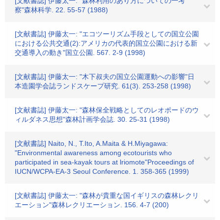
[文献書誌] 伊藤太一: "森林利用のあり方についての一考
察"森林科学. 22. 55-57 (1988)
[文献書誌] 伊藤太一: "エコツーリズム手段としての国立公園
における公共交通(2):アメリカの代表的国立公園における新
交通導入の動き"国立公園. 567. 2-9 (1998)
[文献書誌] 伊藤太一: "木下叔夫の国立公園運動への影響"日
本造園学会誌ランドスケープ研究. 61(3). 253-258 (1998)
[文献書誌] 伊藤太一: "森林保全戦略としてのレオポードのウ
ィルダネス思想"森林計画学会誌. 30. 25-31 (1998)
[文献書誌] Naito, N., T.Ito, A.Maita & H.Miyagawa:
"Environmental awareness among ecotourists who
participated in sea-kayak tours at lriomote"Proceedings of
IUCN/WCPA-EA-3 Seoul Conference. 1. 358-365 (1999)
[文献書誌] 伊藤太一: "森林が貴重な国イギリスの森林レクリ
エーション"森林レクリエーション. 156. 4-7 (200)