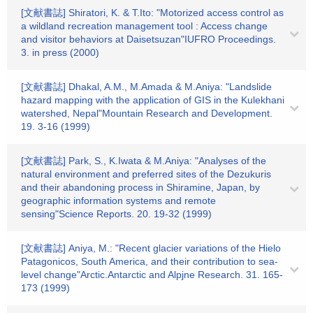
[文献書誌] Shiratori, K. & T.Ito: "Motorized access control as
a wildland recreation management tool : Access change
and visitor behaviors at Daisetsuzan"IUFRO Proceedings.
3. in press (2000)
[文献書誌] Dhakal, A.M., M.Amada & M.Aniya: "Landslide
hazard mapping with the application of GIS in the Kulekhani
watershed, Nepal"Mountain Research and Development.
19. 3-16 (1999)
[文献書誌] Park, S., K.Iwata & M.Aniya: "Analyses of the
natural environment and preferred sites of the Dezukuris
and their abandoning process in Shiramine, Japan, by
geographic information systems and remote
sensing"Science Reports. 20. 19-32 (1999)
[文献書誌] Aniya, M.: "Recent glacier variations of the Hielo
Patagonicos, South America, and their contribution to sea-
level change"Arctic.Antarctic and Alpjne Research. 31. 165-
173 (1999)