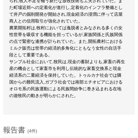
られ,牧人不足を補う新たな放牧技術も工夫されていた。ま
た町場近郊への定着化が進行し,定着化のインフラ整備とし
て井戸の掘削開発が開始され,現金経済の浸潤に伴って店屋
商人との信用取引が強化されていた。
農業開拓村は,牧村においては逸脱者とみなされる多くの女
性世帯を吸収する機能を担っているが,家族関係と氏族関係
の点で緊密な連携が計られていた。また,開拓農村における
ミルク販売は世帯の経済的多角化にともなう女性の自活手
段として重要である。
サンプル社会において,牧民は,現金の蓄財よりも,家畜の再生
産の機会として家畜市を利用し伝統的な家畜交換系と現金
経済系の二重経済を保持していた。トゥルカナ社会では隣
国からの難民流入,ガブラ社会では南部エチオピアにおける
オロモ系の民族運動による民族間紛争に巻き込まれる在地
の遊牧民の動きが明らかにされた。
報告書
(4件)