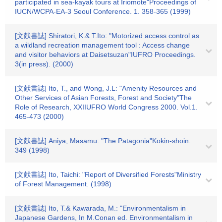
participated in sea-kayak tours at Iriomote"Proceedings of
IUCN/WCPA-EA-3 Seoul Conference. 1. 358-365 (1999)
[文献書誌] Shiratori, K.& T.Ito: "Motorized access control as
a wildland recreation management tool : Access change
and visitor behaviors at Daisetsuzan"IUFRO Proceedings.
3(in press). (2000)
[文献書誌] Ito, T., and Wong, J.L: "Amenity Resources and
Other Services of Asian Forests, Forest and Society"The
Role of Research, XXIIUFRO World Congress 2000. Vol.1.
465-473 (2000)
[文献書誌] Aniya, Masamu: "The Patagonia"Kokin-shoin.
349 (1998)
[文献書誌] Ito, Taichi: "Report of Diversified Forests"Ministry
of Forest Management. (1998)
[文献書誌] Ito, T.& Kawarada, M.: "Environmentalism in
Japanese Gardens, In M.Conan ed. Environmentalism in