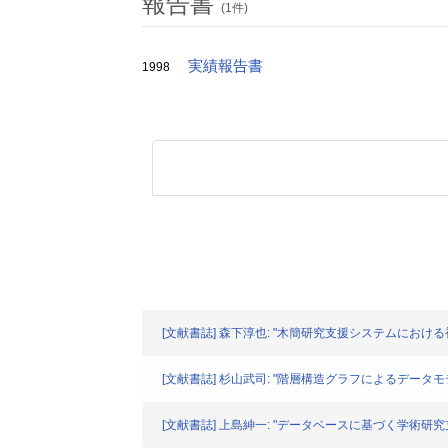
報告書
(1件)
実績報告書
1998
[文献書誌] 森下淳也: "木簡研究支援システムにおける視点操
[文献書誌] 杉山武司: "階層構造グラフによるデータモ
[文献書誌] 上島紳一: "データベースに基づく学術研究支援シ