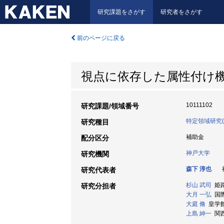
研究課題をさがす
研究者をさがす
前のページに戻る
視点に依存した属性付け
10111102
研究課題/領域番号
特定領域研究(
研究種目
補助金
配分区分
神戸大学
研究機関
森下 淳也
神
研究代表者
杉山 武司
姫路
研究分担者
大月 一弘
国際
大庭 脩
皇学館大
上島 紳一
関西