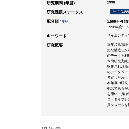
1998
研究期間 (年度)
完了 (199
研究課題ステータス
配分額
*注記
1,500千円 (
1998年度: 1,
サイエンティフ
キーワード
近年,文献情
研究概要
把な構造しか
のデータを利
木簡研究支緩
収集され,木
のデータベー
考案した.そ
本年度の研究
概念であるが
を用いて,階
ロトタイプシ
援システムを