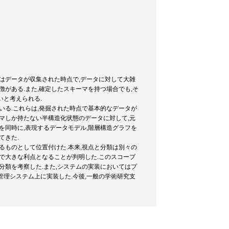
はデータが収集された時点で,データに対して大雑
がある.また,確定したスキーマを持つ場合でも,そ
いと考えられる.
いる.これらは,発掘された時点で基本的なデータが
マしか持たない半構造化状態のデータに対して,元
を同時に,表現するデータモデル,階層構造グラフを
てきた.
るものとして位置付けた.本来,視点と分類は別々の
で大きな利点となることが判明した.このスコープ
分類を考察した.また,システムの実装においてはプ
理システム上に実装した.今後,一般の学術研究支