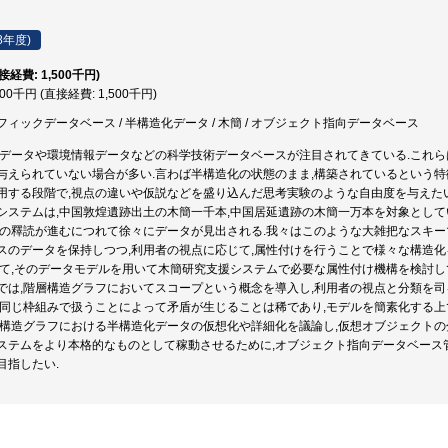
8年度)
直接経費: 1,500千円)
500千円 (直接経費: 1,500千円)
ィックデータベース / 半構造化データ / 木簡 / オブジェクト指向データベース
報データや環境情報データなどの科学技術データベースが注目されてきている.これら
与えられていない場合が多い.言わば半構造化の状態のまま,構築されているという特徴
用する段階で,視点の違いや仮説などを盛り込んだ思考実験のような自由度を与えた
システムは,中国敦煌遺跡出土の木簡一千本,中国居延遺跡の木簡一万本を対象として
簡の釋読が進むにつれて徐々にデータが見出される.我々はこのような大雑把なスキー
スのデータを保持しつつ,利用者の視点に応じて,属性付けを行うことで様々な構造化
して,そのデータモデルを用いて木簡研究支援システムで必要な属性付け機構を検討し
では,階層構造グラフにおいてスコープという概念を導入し,利用者の視点と分類を司
,同じ枠組みで扱うことによって矛盾が生じることは稀であり,モデルを簡素化する上
層構造グラフにおける半構造化データの仮想化や詳細化を議論し,仮想オブジェクトの
ステムをより本格的なものとして稼動させるために,オブジェクト指向データベース管
目指したい.