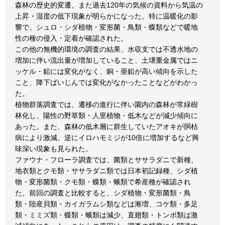
森林の歴史的変遷、また過去120年の気候の資料から気温の
上昇・湿度の低下現象が明らかになった。特に温暖化の影
響で、シュロ・シダ植物・変形菌・鳥類・蝶類などで暖地
性の種の侵入・定着が確認された。
この他の無機的環境の調査の結果、水収支では不透水地の
増加に伴い流出量が増加していること、土壌重金属ではニ
ッケル・鉛には変化がなく、銅・亜鉛が高い傾向を示した
こと、降下ばいじんでは変化がなかったことなどがわかっ
た。
植物群落調査では、遷移の進行に伴い園内の森林が常緑樹
林化し、陽性の野草類・人里植物・低木などが減少傾向に
あった。また、森林の低木層に群生していたアオキが胴枯
病により激減、逆にイロハモミジが10倍に増加するなど興
味深い現象も見られた。
ファウナ・フローラ調査では、菌類とササラダニで新種、
地衣類とクモ類・ササラダニ類では日本初記録種、シダ植
物・変形菌類・クモ類・蝶類・蛾類で希産種が確認され
た。前回の調査と比較すると、シダ植物・変形菌類・鳥
類・陸産貝類・カイガラムシ類などは漸増、コケ類・多足
類・ミミズ類・蝶類・蛾類は減少、直翅類・トンボ類は激