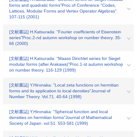
forms and quadratic forms"Proc.of Conference "Codes,
Lattices, Modular Forms and Vertex Operator Algebras".
107-115 (2001)
[文献書誌] H.Katsurada: "Fourier coefficients of Eisenstein
series"Proc.2-nd autumn workshop on number theory. 35-
66 (2000)
[文献書誌] H.Katsurada: "Maass Dirichlet series for Siegel
modular forms (after Arakawa)"Proc.1-st autumn workshop
on number theory. 116-129 (1999)
[文献書誌] Y.Hironaka: "Local zeta functions on hermitian
forms and its application to local densities"Journal of
Number Theory. Vol.71. 40-64 (1998)
[文献書誌] Y.Hironaka: "Spherical function and local
densities on hermitian forms"Journal of Mathematical
Society of Japan. vol.51. 553-581 (1999)