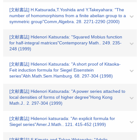
[文献書誌] H.Katsurada,T.Yoshida and Y.Takeyahara: "The
number of homomorphisms from a finite abelian group to a
symmetric group"Comm,Algebra. 28. 2271-2290 (2000)
[文献書誌] Hidenori Katsurada: "Squared Mobius function
for half-integral matrices"Contemporary Math.. 249. 235-
248 (1999)
[文献書誌] Hidenori Katsurada: "A short proof of Kitaoka-
Feit induction formula for Siegel Eisenstein
series"Abh.Math.Sem.Hamburg. 68. 297-304 (1998)
[文献書誌] Hidenori Katsurada: "A power series attached to
local densities of forms of higher degree"Hong Kong
Math.J.. 2. 297-304 (1999)
[文献書誌] Hidenori katsurada: "An explicit formula for
Siegel series"Amer.J.Math.. 121. 415-452 (1999)
[文献書誌] S.Kimata and Takao Watanabe: "Adelic