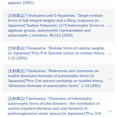
appear). (2001)
[文献書誌] T.Ibukiyama and S.Hayashida: "Siegel modular
forms of half integral weights and a lifting conjecture (in
Japanese)"Suriken Kokyuroku 1173 Automorphic forms on
algebraic groups, automorphic representation and
automorphic L functions. 98-112 (2000)
[文献書誌] T.Ibukiyama: "Modular forms of rational weights,
(in Japanese)"Proc.8-th Summer school on number theory.
1-22 (2001)
[文献書誌] T.Ibukiyama: "References and comments on
explicit dimension formulae of automorphic forms (in
Japanese)"Proc.3-th autumn workshop on number theory,
"dimension formulae of automorphic forms". 1-24 (2001)
[文献書誌] T.Ibukiyama: "Dimension of holomorphic
automorphic forms of tube domains ; the contribution of
central unipotent elements and zeta functions of
prehomogeneous vector spaces (in Japanese)"Proc.3-th