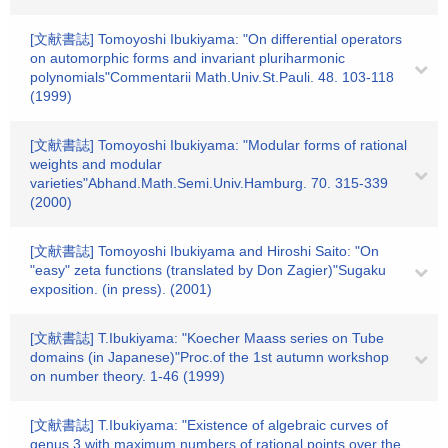
[文献書誌] Tomoyoshi Ibukiyama: "On differential operators
on automorphic forms and invariant pluriharmonic
polynomials"Commentarii Math.Univ.St.Pauli. 48. 103-118
(1999)
[文献書誌] Tomoyoshi Ibukiyama: "Modular forms of rational
weights and modular
varieties"Abhand.Math.Semi.Univ.Hamburg. 70. 315-339
(2000)
[文献書誌] Tomoyoshi Ibukiyama and Hiroshi Saito: "On
"easy" zeta functions (translated by Don Zagier)"Sugaku
exposition. (in press). (2001)
[文献書誌] T.Ibukiyama: "Koecher Maass series on Tube
domains (in Japanese)"Proc.of the 1st autumn workshop
on number theory. 1-46 (1999)
[文献書誌] T.Ibukiyama: "Existence of algebraic curves of
genus 3 with maximum numbers of rational points over the