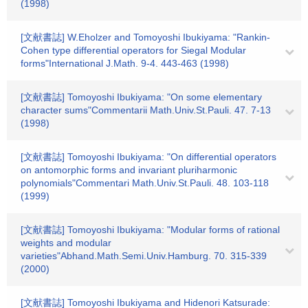
(1998)
[文献書誌] W.Eholzer and Tomoyoshi Ibukiyama: "Rankin-
Cohen type differential operators for Siegal Modular
forms"International J.Math. 9-4. 443-463 (1998)
[文献書誌] Tomoyoshi Ibukiyama: "On some elementary
character sums"Commentarii Math.Univ.St.Pauli. 47. 7-13
(1998)
[文献書誌] Tomoyoshi Ibukiyama: "On differential operators
on antomorphic forms and invariant pluriharmonic
polynomials"Commentari Math.Univ.St.Pauli. 48. 103-118
(1999)
[文献書誌] Tomoyoshi Ibukiyama: "Modular forms of rational
weights and modular
varieties"Abhand.Math.Semi.Univ.Hamburg. 70. 315-339
(2000)
[文献書誌] Tomoyoshi Ibukiyama and Hidenori Katsurade: