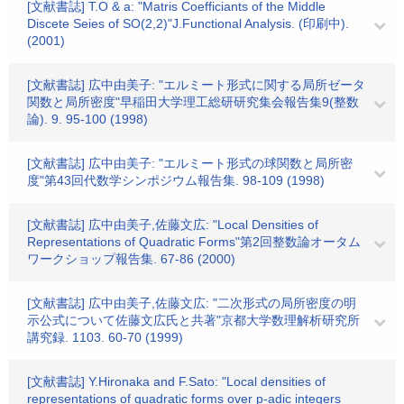
[文献書誌] T.O & a: "Matris Coefficiants of the Middle
Discete Seies of SO(2,2)"J.Functional Analysis. (印刷中).
(2001)
[文献書誌] 広中由美子: "エルミート形式に関する局所ゼータ
関数と局所密度"早稲田大学理工総研研究集会報告集9(整数
論). 9. 95-100 (1998)
[文献書誌] 広中由美子: "エルミート形式の球関数と局所密
度"第43回代数学シンポジウム報告集. 98-109 (1998)
[文献書誌] 広中由美子,佐藤文広: "Local Densities of
Representations of Quadratic Forms"第2回整数論オータム
ワークショップ報告集. 67-86 (2000)
[文献書誌] 広中由美子,佐藤文広: "二次形式の局所密度の明
示公式について佐藤文広氏と共著"京都大学数理解析研究所
講究録. 1103. 60-70 (1999)
[文献書誌] Y.Hironaka and F.Sato: "Local densities of
representations of quadratic forms over p-adic integers