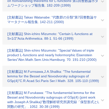
on honvanishing theorems for L-functions"第1回整数論ホタ
ムワークショップ報告集. 182-209 (1999)
[文献書誌] Takao Watanabe: "代数群の分類"第7回整数論サ
マータクール報告集. 142-211 (2000)
[文献書誌] Shin-ichiro Mizumoto: "Certain L-functions at
S=1/2"Acta Arithmetica. 88-1. 51-66 (1999)
[文献書誌] Shin-ichiro Mizumoto: "Special Values of triple
product L-functions and nearly holormorphic Eisenstein
Series"Abn.Math.Sem.Univ.Hamiburg. 70. 191-210 (2000)
[文献書誌] M.Furnsawa,J.A.Shalika: "The fundamental
lemma for the Bessel and Novodvorsky subgroups of
GSp(4)"C.R.Acad.Sci.Paris Ser.I Math. 328. 105-110 (1999)
[文献書誌] M.Furukawa: "The fundamental lemma for the
Bessel and Novodvorsky subgroups of GSp(4) (joint work
with Joseph A Shalika)"数理解析研究所講究録「保型形式とL
関数の研究」. 1052. 30-38 (1999)