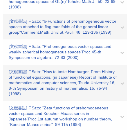
homogeneous spaces of GL(n)"Tohoku Math.J.. 50. 23-69
(1998)
[文献書誌] F.Sato: "b-Functions of prehomogeneous vector
spaces attached to flag manifolds of the general linear
group"Comment.Math.Univ.St.Pauli. 48. 129-136 (1999)
[文献書誌] F.Sato: "Prehomogeneous vector spaces and
weakly spherical homogeneous spaces"Proc.45-th
Symposium on algebra.. 72-83 (2000)
[文献書誌] F.Sato: "How to taste Hamburger, From History
of functional equations, (in Japanese)"Report of Institute of
mathematics and computer sciences, Tsuda University 16,
8-th Symposium on history of mathematics. 16. 76-94
(1998)
[文献書誌] F.Sato: "Zeta functions of prehomogeneous
vector spaces and Koecher-Maass series in
Japanese"Proc.1st autumn workshop on number theory,
"Koecher-Maass series". 99-115 (1998)