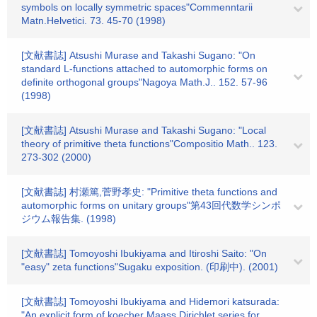
symbols on locally symmetric spaces"Commenntarii
Matn.Helvetici. 73. 45-70 (1998)
[文献書誌] Atsushi Murase and Takashi Sugano: "On
standard L-functions attached to automorphic forms on
definite orthogonal groups"Nagoya Math.J.. 152. 57-96
(1998)
[文献書誌] Atsushi Murase and Takashi Sugano: "Local
theory of primitive theta functions"Compositio Math.. 123.
273-302 (2000)
[文献書誌] 村瀬篤,菅野孝史: "Primitive theta functions and
automorphic forms on unitary groups"第43回代数学シンポ
ジウム報告集. (1998)
[文献書誌] Tomoyoshi Ibukiyama and Itiroshi Saito: "On
"easy" zeta functions"Sugaku exposition. (印刷中). (2001)
[文献書誌] Tomoyoshi Ibukiyama and Hidemori katsurada:
"An explicit form of koecher Maass Dirichlet series for