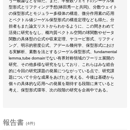
う一般論などを得た。また、半整数ウェイトのジーゲル保
型形式とリフティング予想(林田秀一と共同)、分数ウェイト
の保型形式とモジュラー多様体の構造、微分作用素の応用
とベクトル値ジーゲル保型形式の構造定理なども得た。分
担者もまた論文リストからわかるように、この間きわめて
活発に研究をなし、概均質ベクトル空間の球関数やゼータ
関数の具体型の公式や収束定理、ヤコービ形式、リフティ
ング、明示的密度公式、アデール幾何学、保型形式におけ
る実解析、素数を法とするジーゲル保型形式、fundamental
lemma,tube domainでない有界対称領域のフーリエ展開の
研究、その他多様な研究をなしており、これらはみな総合
的に今回の研究課題の発展につながっている点で、研究課
題について十分な成果をあげたと考える。今後は基礎から
個々の具体的な応用への発展を期待する段階に来ていると
考え、保型形式環等、次の段階の研究を企画中である。
報告書
(4件)