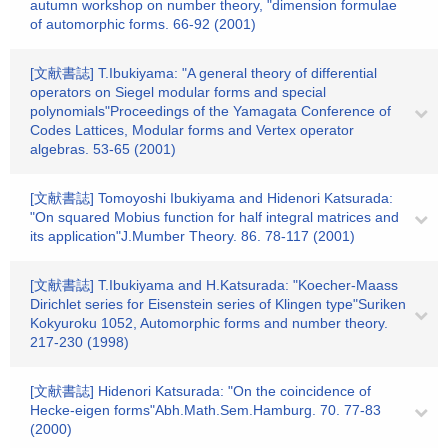
autumn workshop on number theory, "dimension formulae
of automorphic forms. 66-92 (2001)
[文献書誌] T.Ibukiyama: "A general theory of differential
operators on Siegel modular forms and special
polynomials"Proceedings of the Yamagata Conference of
Codes Lattices, Modular forms and Vertex operator
algebras. 53-65 (2001)
[文献書誌] Tomoyoshi Ibukiyama and Hidenori Katsurada:
"On squared Mobius function for half integral matrices and
its application"J.Mumber Theory. 86. 78-117 (2001)
[文献書誌] T.Ibukiyama and H.Katsurada: "Koecher-Maass
Dirichlet series for Eisenstein series of Klingen type"Suriken
Kokyuroku 1052, Automorphic forms and number theory.
217-230 (1998)
[文献書誌] Hidenori Katsurada: "On the coincidence of
Hecke-eigen forms"Abh.Math.Sem.Hamburg. 70. 77-83
(2000)