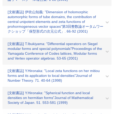
[文献書誌] 伊吹山知義: "Dimension of holomorphic
automorphic forms of tube domains, the contribution of
central unipotent elements and zeta functions of
prohormogeneous vector spaces"第3回整数論オータムワー
クショップ「保型形式の次元公式」. 66-92 (2001)
[文献書誌] T.Ibukiyama: "Differential operators on Siegel
modular forms and special polynomials"Proceedings of the
Yamagata Conference of Codes lattices, Modular forms
and Vertex operator algebras. 53-65 (2001)
[文献書誌] Y.Hironaka: "Local zeta functions on her mitiou
forms and its application to local densities"Journal of
Number Theory. 71. 40-64 (1998)
[文献書誌] Y.Hironaka: "Spherical function and local
densities on hermitian forms"Journal of Mathematical
Society of Japan. 51. 553-581 (1999)