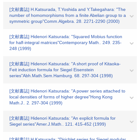
[文献書誌] H.Katsurada, T.Yoshida and Y.Takegahara: "The
number of homomorphisms from a finite Abelian group to a
symmetric group"Comm.Algebra. 28. 2271-2290 (2000)
[文献書誌] Hidenori Katsurada: "Squared Mobius function
for half-integral matrices"Contemporary Math.. 249. 235-
248 (1999)
[文献書誌] Hidenori Katsurada: "A short proof of Kitaoka-
Feit induction formula for Siegel Eisenstein
series"Abh.Math.Sem.Hamburg. 68. 297-304 (1998)
[文献書誌] Hidenori Katsurada: "A power series attached to
local densities of forms of higher degree"Hong Kong
Math.J.. 2. 297-304 (1999)
[文献書誌] Hidenori Katsurada: "An explicit formula for
Siegel series"Amer.J.Math.. 121. 415-452 (1999)
[文献書誌] H.Katsurada: "Dirichlet series for Siegel modular