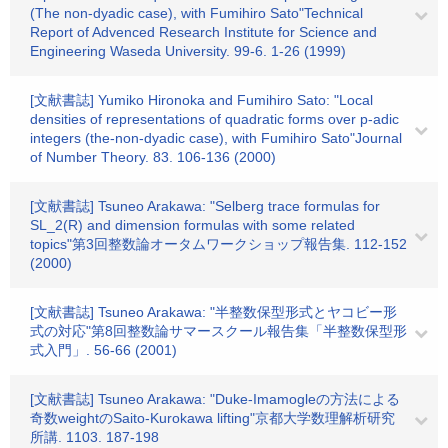
(The non-dyadic case), with Fumihiro Sato"Technical
Report of Advenced Research Institute for Science and
Engineering Waseda University. 99-6. 1-26 (1999)
[文献書誌] Yumiko Hironoka and Fumihiro Sato: "Local
densities of representations of quadratic forms over p-adic
integers (the-non-dyadic case), with Fumihiro Sato"Journal
of Number Theory. 83. 106-136 (2000)
[文献書誌] Tsuneo Arakawa: "Selberg trace formulas for
SL_2(R) and dimension formulas with some related
topics"第3回整数論オータムワークショップ報告集. 112-152
(2000)
[文献書誌] Tsuneo Arakawa: "半整数保型形式とヤコビー形
式の対応"第8回整数論サマースクール報告集「半整数保型形
式入門」. 56-66 (2001)
[文献書誌] Tsuneo Arakawa: "Duke-Imamogleの方法による
奇数weightのSaito-Kurokawa lifting"京都大学数理解析研究
所講. 1103. 187-198