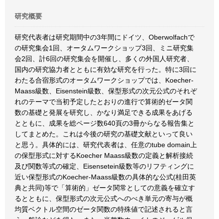
研究概要
研究代表者は研究期間中の3年間にドイツ、Oberwolfachで
の研究集会1回、オータムワークショップ3回、ミニ研究集
会2回、計6回の研究集会を開催し、多くの外国人研究者、
国内の研究協力者とともに有効な研究を行った。特に3回に
わたる合宿形式のオータムワークショップでは、Koecher-
Maass級数、Eisenstein級数、保型形式の次元公式のそれぞ
れのテーマで当初予定したとおりの進行で算術的ゼータ関
数の基礎と発展を研究し、かなり満足できる成果をあげる
とともに、成果を総ページ数640頁の3冊からなる報告集と
してまとめた。これは今後の研究の基礎文献といって良い
と思う。具体的には、研究代表者は、任意のtube domain上
の保型形式に対するKoecher Maass級数の定義と解析接続
及び関数等式の確定、Eisensetein級数等のリフティングに
近い保型形式のKoecher-Maass級数の具体的な公式(桂田英
典と共同)等で「算術的」ゼータ関常としての意義を確立す
るとともに、保型形式の次元公式へのべき単元の寄与が概
均質ベクトル空間のゼータ関数の特殊値で記述されると言