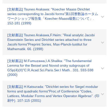
[文献書誌] Tsuneo Arakawa: "Koecher Maass Dirichlet
series corresponding to Jacobi forms"第1回整数論ホータム
ワークショップ報告集「Koecher-Maass級数について」.
152-181 (1999)
[文献書誌] Tsuneo Arakawa,F.Heim: "Real analytic Jacobi
Eisenstein Series and Dirichlet series attached to three
Jacohi forms"Preprint Sories, Max-Planck-lustitut fur
Mathematik. 66. (1998)
[文献書誌] M.Fumuzawa,I.A.Shalika: "The fundamental
Lemma for the Bessel and Novod orsky subgroups of
GSp(4)(II)"C.R.Acad.Sci.Paris.Ser.I Math.. 331. 593-598
(2000)
[文献書誌] H.Katsurada: "Dirichlet series for Siegel modular
forms and quadratic forms"Proc.of Conference "Codes,
Lattices, Modular Forms and Vertex Operator Algebras". (印
刷中). 107-115 (2001)