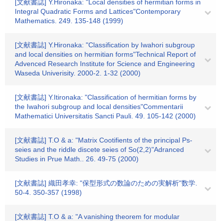
[文献書誌] Y.Hironaka: "Local densities of hermitian forms in
Integral Quadratic Forms and Lattices"Contemporary
Mathematics. 249. 135-148 (1999)
[文献書誌] Y.Hironaka: "Classification by Iwahori subgroup
and local densities on hermitian forms"Technical Report of
Advenced Research Institute for Science and Engineering
Waseda Univerisity. 2000-2. 1-32 (2000)
[文献書誌] Y.Itironaka: "Classification of hermitian forms by
the Iwahori subgroup and local densities"Commentarii
Mathematici Universitatis Sancti Pauli. 49. 105-142 (2000)
[文献書誌] T.O & a: "Matrix Cootifients of the principal Ps-
seies and the riddle discete seies of So(2,2)"Adranced
Studies in Prue Math.. 26. 49-75 (2000)
[文献書誌] 織田孝幸: "保型形式の数論のための実解析"数学.
50-4. 350-357 (1998)
[文献書誌] T.O & a: "A vanishing theorem for modular