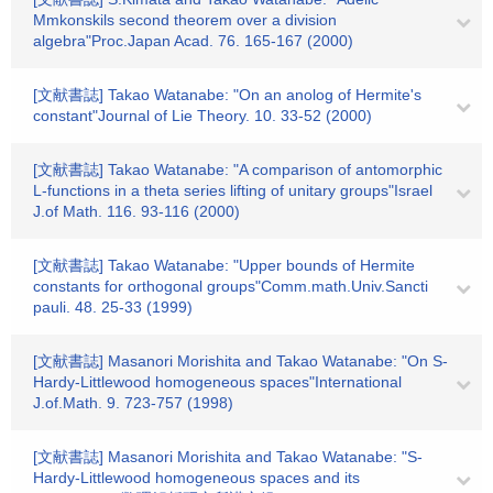
Mmkonskils second theorem over a division
algebra"Proc.Japan Acad. 76. 165-167 (2000)
[文献書誌] Takao Watanabe: "On an anolog of Hermite's
constant"Journal of Lie Theory. 10. 33-52 (2000)
[文献書誌] Takao Watanabe: "A comparison of antomorphic
L-functions in a theta series lifting of unitary groups"Israel
J.of Math. 116. 93-116 (2000)
[文献書誌] Takao Watanabe: "Upper bounds of Hermite
constants for orthogonal groups"Comm.math.Univ.Sancti
pauli. 48. 25-33 (1999)
[文献書誌] Masanori Morishita and Takao Watanabe: "On S-
Hardy-Littlewood homogeneous spaces"International
J.of.Math. 9. 723-757 (1998)
[文献書誌] Masanori Morishita and Takao Watanabe: "S-
Hardy-Littlewood homogeneous spaces and its