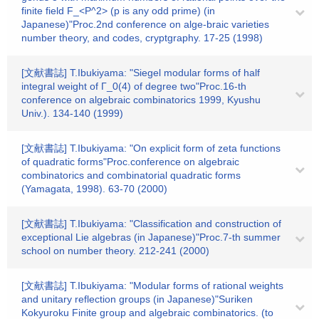
finite field F_<P^2> (p is any odd prime) (in
Japanese)"Proc.2nd conference on alge-braic varieties
number theory, and codes, cryptgraphy. 17-25 (1998)
[文献書誌] T.Ibukiyama: "Siegel modular forms of half
integral weight of Γ_0(4) of degree two"Proc.16-th
conference on algebraic combinatorics 1999, Kyushu
Univ.). 134-140 (1999)
[文献書誌] T.Ibukiyama: "On explicit form of zeta functions
of quadratic forms"Proc.conference on algebraic
combinatorics and combinatorial quadratic forms
(Yamagata, 1998). 63-70 (2000)
[文献書誌] T.Ibukiyama: "Classification and construction of
exceptional Lie algebras (in Japanese)"Proc.7-th summer
school on number theory. 212-241 (2000)
[文献書誌] T.Ibukiyama: "Modular forms of rational weights
and unitary reflection groups (in Japanese)"Suriken
Kokyuroku Finite group and algebraic combinatorics. (to