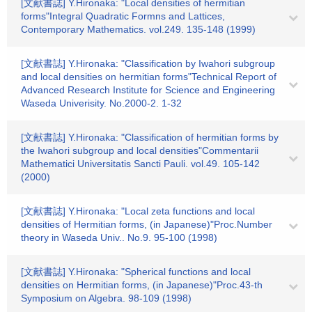
[文献書誌] Y.Hironaka: "Local densities of hermitian
forms"Integral Quadratic Formns and Lattices,
Contemporary Mathematics. vol.249. 135-148 (1999)
[文献書誌] Y.Hironaka: "Classification by Iwahori subgroup
and local densities on hermitian forms"Technical Report of
Advanced Research Institute for Science and Engineering
Waseda Univerisity. No.2000-2. 1-32
[文献書誌] Y.Hironaka: "Classification of hermitian forms by
the Iwahori subgroup and local densities"Commentarii
Mathematici Universitatis Sancti Pauli. vol.49. 105-142
(2000)
[文献書誌] Y.Hironaka: "Local zeta functions and local
densities of Hermitian forms, (in Japanese)"Proc.Number
theory in Waseda Univ.. No.9. 95-100 (1998)
[文献書誌] Y.Hironaka: "Spherical functions and local
densities on Hermitian forms, (in Japanese)"Proc.43-th
Symposium on Algebra. 98-109 (1998)