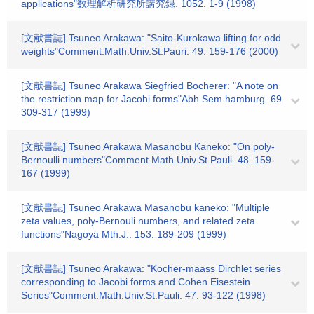
applications"数理解析研究所講究録. 1052. 1-9 (1998)
[文献書誌] Tsuneo Arakawa: "Saito-Kurokawa lifting for odd
weights"Comment.Math.Univ.St.Pauri. 49. 159-176 (2000)
[文献書誌] Tsuneo Arakawa Siegfried Bocherer: "A note on
the restriction map for Jacohi forms"Abh.Sem.hamburg. 69.
309-317 (1999)
[文献書誌] Tsuneo Arakawa Masanobu Kaneko: "On poly-
Bernoulli numbers"Comment.Math.Univ.St.Pauli. 48. 159-
167 (1999)
[文献書誌] Tsuneo Arakawa Masanobu kaneko: "Multiple
zeta values, poly-Bernouli numbers, and related zeta
functions"Nagoya Mth.J.. 153. 189-209 (1999)
[文献書誌] Tsuneo Arakawa: "Kocher-maass Dirchlet series
corresponding to Jacobi forms and Cohen Eisestein
Series"Comment.Math.Univ.St.Pauli. 47. 93-122 (1998)