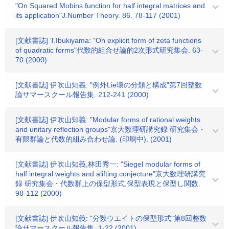
"On Squared Mobins function for half integral matrices and
its application"J.Number Theory. 86. 78-117 (2001)
[文献書誌] T.Ibukiyama: "On explicit form of zeta functions
of quadratic forms"代数的組合せ論的2次形式研究集会. 63-
70 (2000)
[文献書誌] 伊吹山知義: "例外Lie環の分類と構成"第7回整数
論サマースクール報告集. 212-241 (2000)
[文献書誌] 伊吹山知義: "Modular forms of rational weights
and unitary reflection groups"京大数理研講究録 研究集会・
有限群論と代数的組み合わせ論. (印刷中). (2001)
[文献書誌] 伊吹山知義,林田秀一: "Siegel modular forms of
half integral weights and alifting conjecture"京大数理研講究
録 研究集会・代数群上の保型形式,保型表現と保型し関数.
98-112 (2000)
[文献書誌] 伊吹山知義: "分数ウエイトの保型形式"第8回整数
論サマースクール報告集. 1-22 (2001)