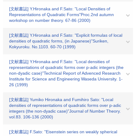
[文献書誌] Y.Hironaka and F.Sato: "Local Densities of
Representations of Quadratic Forms"Proc.2nd autumn
workshop on number theory. 67-86 (2000)
[文献書誌] Y.Hironaka and F.Sato: "Explicit formulas of local
densities of quadratic forms, (in Japanese)"Suriken,
Kokyuroku. No.1103. 60-70 (1999)
[文献書誌] Y.Hironaka and F.Sato: "Local densities of
representations of quadratic forms over p-adic integers (the
non-dyadic case)"Technical Report of Advenced Research
Institute for Science and Engineering Waseda University. 1-
26 (1999)
[文献書誌] Yumiko Hironaka and Fumihiro Sato: "Local
densities of representations of quadratic forms over p-adic
integers (the non-dyadic case)"Journal of Number Theory.
vol.83. 106-136 (2000)
[文献書誌] F.Sato: "Eisenstein series on weakly spherical