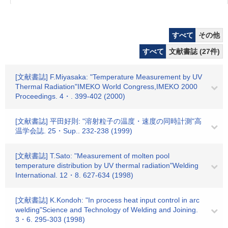
すべて
その他
すべて
文献書誌 (27件)
[文献書誌] F.Miyasaka: "Temperature Measurement by UV
Thermal Radiation"IMEKO World Congress,IMEKO 2000
Proceedings. 4・. 399-402 (2000)
[文献書誌] 平田好則: "溶射粒子の温度・速度の同時計測"高
温学会誌. 25・Sup.. 232-238 (1999)
[文献書誌] T.Sato: "Measurement of molten pool
temperature distribution by UV thermal radiation"Welding
International. 12・8. 627-634 (1998)
[文献書誌] K.Kondoh: "In process heat input control in arc
welding"Science and Technology of Welding and Joining.
3・6. 295-303 (1998)