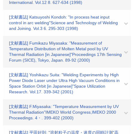
International. Vol.12 8. 627-634 (1998)
[文献書誌] Katsuyoshi Kondoh: "In process heat input
control in arc welding"Science and Technology of Welding
and Joining. Vol.3 6. 295-303 (1998)
[文献書誌] Fumikazu Miyasaka: "Measurement of
Temperature Distribution of Molten Metal pool by UV
Thermal Radiation [in Japanese]"Proceedings 17th Sensing
Forum (SICE), Tokyo, Japan. 89-92 (2000)
[文献書誌] Yoshikazu Suita: "Welding Experiments by High
Power Diode Laser under Ultra High Vacuum Conditions in
Space Station Orbit [in Japanese]"Space Utilization
Research. Vol.17. 339-342 (2001)
[文献書誌] F.Miyasaka: "Temperature Measurement by UV
Thermal Radiation"IMEKO World Congress,IMEKO 2000
Proceedings. 4・. 399-402 (2000)
[文献書誌] 平田好則: "溶射粒子の温度・速度の同時計測"高