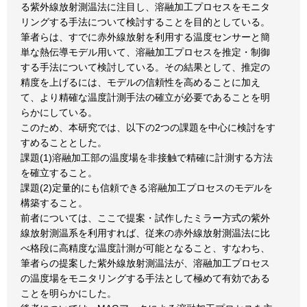
る紫外線放射測温法に注目し、溶融加工プロセスをモニタ
リングする手法について検討することを目的としている。
筆者らは、すでに赤外線放射を利用する温度センサーと簡
単な熱伝導モデル用いて、溶融加工プロセスを推定・制御
する手法について検討している。その結果として、推定の
精度を上げるには、モデルの信頼性を高めることに加え
て、より精確な温度計測手法の確立が必要であることを明
らかにしている。
このため、本研究では、以下の2つの課題を中心に検討をす
すめることとした。
課題(1)溶融加工部の温度場を非接触で精確に計測する方法
を確立すること。
課題(2)定量的にも信頼できる溶融加工プロセスのモデルを
構築すること。
前者については、ここで提案・試作したミラー方式の紫外
線放射測温系を利用すれば、従来の赤外線放射測温法に比
べ格段に高精度な温度計測が可能となること、すなわち、
筆者らの提案した紫外線放射測温法が、溶融加工プロセス
の温度場をモニタリングする手法として極めて有効である
ことを明らかにした。