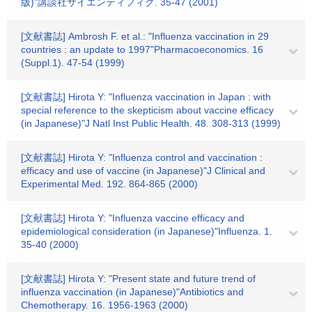
版)"講談社サイエンティフィク. 35-47 (2001)
[文献書誌] Ambrosh F. et al.: "Influenza vaccination in 29
countries : an update to 1997"Pharmacoeconomics. 16
(Suppl.1). 47-54 (1999)
[文献書誌] Hirota Y: "Influenza vaccination in Japan : with
special reference to the skepticism about vaccine efficacy
(in Japanese)"J Natl Inst Public Health. 48. 308-313 (1999)
[文献書誌] Hirota Y: "Influenza control and vaccination :
efficacy and use of vaccine (in Japanese)"J Clinical and
Experimental Med. 192. 864-865 (2000)
[文献書誌] Hirota Y: "Influenza vaccine efficacy and
epidemiological consideration (in Japanese)"Influenza. 1.
35-40 (2000)
[文献書誌] Hirota Y: "Present state and future trend of
influenza vaccination (in Japanese)"Antibiotics and
Chemotherapy. 16. 1956-1963 (2000)