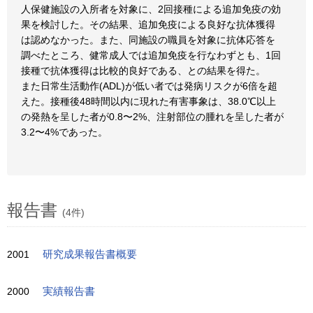
人保健施設の入所者を対象に、2回接種による追加免疫の効
果を検討した。その結果、追加免疫による良好な抗体獲得
は認めなかった。また、同施設の職員を対象に抗体応答を
調べたところ、健常成人では追加免疫を行なわずとも、1回
接種で抗体獲得は比較的良好である、との結果を得た。
また日常生活動作(ADL)が低い者では発病リスクが6倍を超
えた。接種後48時間以内に現れた有害事象は、38.0℃以上
の発熱を呈した者が0.8〜2%、注射部位の腫れを呈した者が
3.2〜4%であった。
報告書
(4件)
2001
研究成果報告書概要
2000
実績報告書