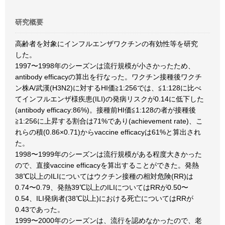
研究概要
高齢者を対象にインフルエンザワクチンの有効性等を研究
した。
1997〜1998年のシーズンは流行規模が小さかったため、
antibody efficacyの算出を行なった。ワクチン接種後ワクチ
ン株A/武漢(H3N2)に対するHI価≧1:256では、≦1:128に比べ
てインフルエンザ様疾患(ILI)の発病リスクが0.14に低下した
(antibody efficacy:86%)。接種前HI価≦1:128の者が接種後
≧1:256に上昇する割合は71%であり(achievement rate)、こ
れらの積(0.86×0.71)からvaccine efficacyは61%と算出され
た。
1998〜1999年のシーズンは流行規模がある程度大きかった
ので、直接vaccine efficacyを算出することができた。発熱
38℃以上のILIについてはウクチン接種の相対危険(RR)は
0.74〜0.79、発熱39℃以上のILIについてはRRが0.50〜
0.54、ILI発病者(38℃以上)における死亡についてはRRが
0.43であった。
1999〜2000年のシーズンは、流行を認めなかったので、老