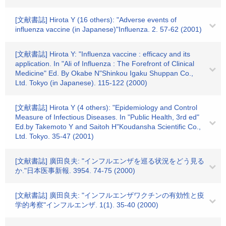
[文献書誌] Hirota Y (16 others): "Adverse events of
influenza vaccine (in Japanese)"Influenza. 2. 57-62 (2001)
[文献書誌] Hirota Y: "Influenza vaccine : efficacy and its
application. In "Ali of Influenza : The Forefront of Clinical
Medicine" Ed. By Okabe N"Shinkou Igaku Shuppan Co.,
Ltd. Tokyo (in Japanese). 115-122 (2000)
[文献書誌] Hirota Y (4 others): "Epidemiology and Control
Measure of Infectious Diseases. In "Public Health, 3rd ed"
Ed.by Takemoto Y and Saitoh H"Koudansha Scientific Co.,
Ltd. Tokyo. 35-47 (2001)
[文献書誌] 廣田良夫: "インフルエンザを巡る状況をどう見る
か."日本医事新報. 3954. 74-75 (2000)
[文献書誌] 廣田良夫: "インフルエンザワクチンの有効性と疫
学的考察"インフルエンザ. 1(1). 35-40 (2000)