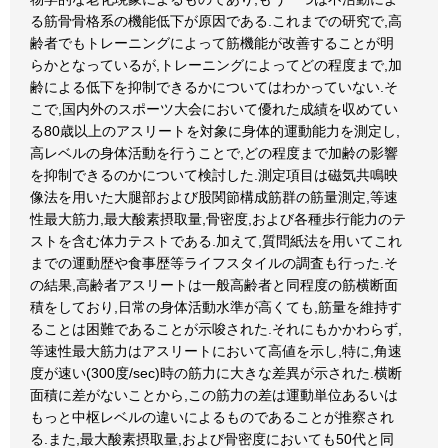
る筋骨骨格系の機能低下が原因である.これまでの研究で,高
齢者でもトレーニングによって筋機能が改善することが明
らかとなっているが,トレーニングによってどの程度まで,加
齢による低下を抑制できるかについてはわかっていない.そ
こで,国内外のスポーツ大会において優れた成績を収めてい
る80歳以上のアスリートを対象に身体的運動能力を測定し,
高レベルの身体活動を行うことで,どの程度まで加齢の影響
を抑制できるのかについて検討した.測定項目は磁気共鳴映
像法を用いた大腿部および股関節構成筋群の筋量測定,等速
性最大筋力,最大酸素摂取量,骨密度,および各種歩行能力のテ
ストを含む体力テストである.加えて,質問紙法を用いてこれ
までの運動歴や食事歴等ライフスタイルの調査も行った.そ
の結果,高齢者アスリートは一般高齢者と同程度の筋横断面
積をしており,日常の身体活動水準が高くても,筋量を維持す
ることは困難であることが示唆された.それにもかかわらず,
等速性最大筋力はアスリートにおいて高値を示し,特に,角速
度が速い(300度/sec)時の筋力に大きな差異が示された.横断
面積に差がないことから,この筋力の差は運動単位あるいは
もっと中枢レベルの違いによるものであることが推察され
る.また,最大酸素摂取量,および骨密度においても50代と同