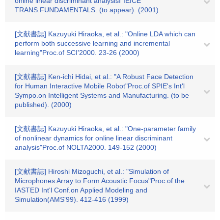
online linear discriminant analysisI"IEICE
TRANS.FUNDAMENTALS. (to appear). (2001)
[文献書誌] Kazuyuki Hiraoka, et al.: "Online LDA which can
perform both successive learning and incremental
learning"Proc.of SCI'2000. 23-26 (2000)
[文献書誌] Ken-ichi Hidai, et al.: "A Robust Face Detection
for Human Interactive Mobile Robot"Proc.of SPIE's Int'l
Sympo.on Intelligent Systems and Manufacturing. (to be
published). (2000)
[文献書誌] Kazuyuki Hiraoka, et al.: "One-parameter family
of nonlinear dynamics for online linear discriminant
analysis"Proc.of NOLTA2000. 149-152 (2000)
[文献書誌] Hiroshi Mizoguchi, et al.: "Simulation of
Microphones Array to Form Acoustic Focus"Proc.of the
IASTED Int'l Conf.on Applied Modeling and
Simulation(AMS'99). 412-416 (1999)