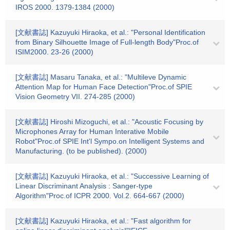
IROS 2000. 1379-1384 (2000)
[文献書誌] Kazuyuki Hiraoka, et al.: "Personal Identification
from Binary Silhouette Image of Full-length Body"Proc.of
ISIM2000. 23-26 (2000)
[文献書誌] Masaru Tanaka, et al.: "Multileve Dynamic
Attention Map for Human Face Detection"Proc.of SPIE
Vision Geometry VII. 274-285 (2000)
[文献書誌] Hiroshi Mizoguchi, et al.: "Acoustic Focusing by
Microphones Array for Human Interative Mobile
Robot"Proc.of SPIE Int'l Sympo.on Intelligent Systems and
Manufacturing. (to be published). (2000)
[文献書誌] Kazuyuki Hiraoka, et al.: "Successive Learning of
Linear Discriminant Analysis : Sanger-type
Algorithm"Proc.of ICPR 2000. Vol.2. 664-667 (2000)
[文献書誌] Kazuyuki Hiraoka, et al.: "Fast algorithm for