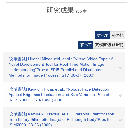
研究成果
(
35
件)
すべて
その他
すべて
文献書誌 (35件)
[文献書誌] Hiroshi Mizoguchi, et al.: "Virtual Video Tape : A
Novel Development Tool for Real-Time Motion Image
Understanding"Proc.of SPIE Parallel and Distributed
Methods for Image Processing IV. 30-37 (2000)
[文献書誌] Ken-ichi Hidai, et al.: "Robust Face Detection
Against Brightnss Fluctuation and Size Variation"Proc.of
IROS 2000. 1379-1384 (2000)
[文献書誌] Kazuyuki Hiraoka, et al.: "Personal Identification
from Binary Silhouette Image of Full-length Body"Proc.fo
ISIM2000. 23-26 (2000)