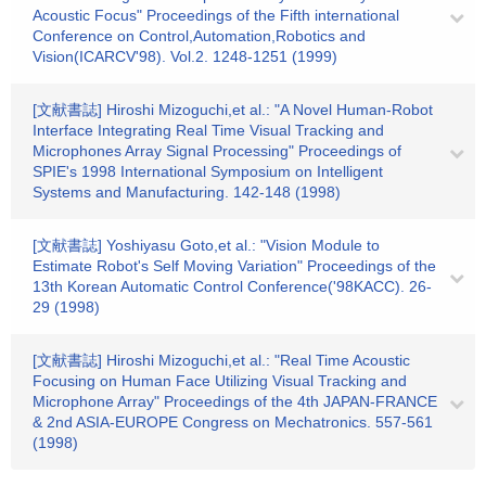
Acoustic Focus" Proceedings of the Fifth international
Conference on Control,Automation,Robotics and
Vision(ICARCV'98). Vol.2. 1248-1251 (1999)
[文献書誌] Hiroshi Mizoguchi,et al.: "A Novel Human-Robot
Interface Integrating Real Time Visual Tracking and
Microphones Array Signal Processing" Proceedings of
SPIE's 1998 International Symposium on Intelligent
Systems and Manufacturing. 142-148 (1998)
[文献書誌] Yoshiyasu Goto,et al.: "Vision Module to
Estimate Robot's Self Moving Variation" Proceedings of the
13th Korean Automatic Control Conference('98KACC). 26-
29 (1998)
[文献書誌] Hiroshi Mizoguchi,et al.: "Real Time Acoustic
Focusing on Human Face Utilizing Visual Tracking and
Microphone Array" Proceedings of the 4th JAPAN-FRANCE
& 2nd ASIA-EUROPE Congress on Mechatronics. 557-561
(1998)