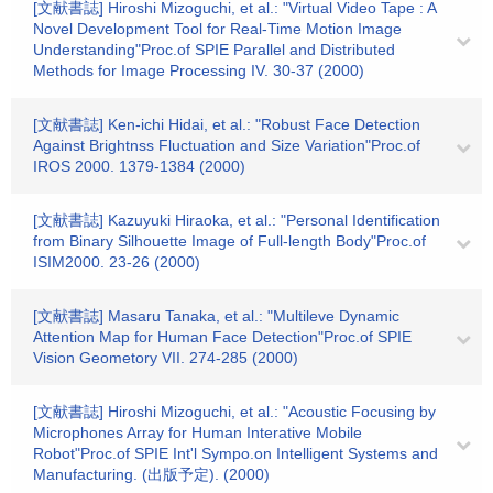
[文献書誌] Hiroshi Mizoguchi, et al.: "Virtual Video Tape : A
Novel Development Tool for Real-Time Motion Image
Understanding"Proc.of SPIE Parallel and Distributed
Methods for Image Processing IV. 30-37 (2000)
[文献書誌] Ken-ichi Hidai, et al.: "Robust Face Detection
Against Brightnss Fluctuation and Size Variation"Proc.of
IROS 2000. 1379-1384 (2000)
[文献書誌] Kazuyuki Hiraoka, et al.: "Personal Identification
from Binary Silhouette Image of Full-length Body"Proc.of
ISIM2000. 23-26 (2000)
[文献書誌] Masaru Tanaka, et al.: "Multileve Dynamic
Attention Map for Human Face Detection"Proc.of SPIE
Vision Geometory VII. 274-285 (2000)
[文献書誌] Hiroshi Mizoguchi, et al.: "Acoustic Focusing by
Microphones Array for Human Interative Mobile
Robot"Proc.of SPIE Int'l Sympo.on Intelligent Systems and
Manufacturing. (出版予定). (2000)