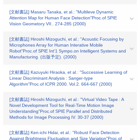
[文献書誌] Masaru Tanaka, et al.: "Multileve Dynamic
Attention Map for Human Face Detection"Proc.of SPIE
Vision Geometory VII.. 274-285 (2000)
[文献書誌] Hiroshi Mizoguchi, et al.: "Acoustic Focusing by
Microphones Array for Human Interative Mobile
Robot"Proc.of SPIE Int'1 Sympo.on Intelligent Systems and
Manufacturing. (出版予定). (2000)
[文献書誌] Kazuyuki Hiraoka, et al.: "Successive Learning of
Linear Discriminant Analysis : Sanger-type
Algorithm"Proc.of ICPR 2000. Vol.2. 664-667 (2000)
[文献書誌] Hiroshi Mizoguchi, et al.: "Virtual Video Tape : A
Novel Development Tool for Real-Time Motion Image
Understanding"Proc.of SPIE Parallel and Distributed
Methods for Image Processing IV. 30-37 (2000)
[文献書誌] Ken-ichi Hidai, et al.: "Robust Face Detection
Against Brightness Fluctuation and Size Variation"Proc.of