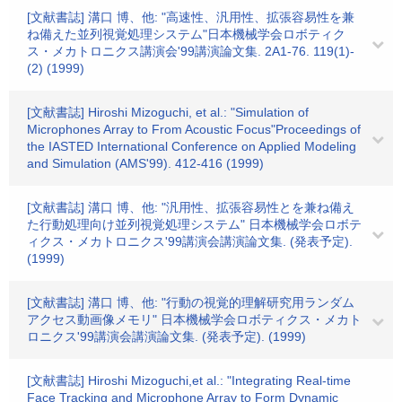
[文献書誌] 溝口 博、他: "高速性、汎用性、拡張容易性を兼
ね備えた並列視覚処理システム"日本機械学会ロボティク
ス・メカトロニクス講演会'99講演論文集. 2A1-76. 119(1)-
(2) (1999)
[文献書誌] Hiroshi Mizoguchi, et al.: "Simulation of
Microphones Array to From Acoustic Focus"Proceedings of
the IASTED International Conference on Applied Modeling
and Simulation (AMS'99). 412-416 (1999)
[文献書誌] 溝口 博、他: "汎用性、拡張容易性とを兼ね備え
た行動処理向け並列視覚処理システム" 日本機械学会ロボテ
ィクス・メカトロニクス'99講演会講演論文集. (発表予定).
(1999)
[文献書誌] 溝口 博、他: "行動の視覚的理解研究用ランダム
アクセス動画像メモリ" 日本機械学会ロボティクス・メカト
ロニクス'99講演会講演論文集. (発表予定). (1999)
[文献書誌] Hiroshi Mizoguchi,et al.: "Integrating Real-time
Face Tracking and Microphone Array to Form Dynamic