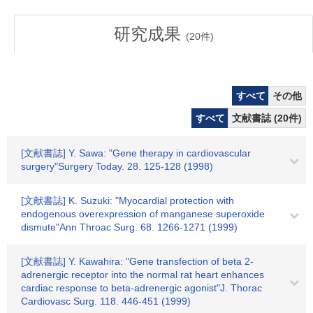
研究成果
(
20
件)
すべて
その他
すべて
文献書誌 (20件)
[文献書誌] Y. Sawa: "Gene therapy in cardiovascular
surgery"Surgery Today. 28. 125-128 (1998)
[文献書誌] K. Suzuki: "Myocardial protection with
endogenous overexpression of manganese superoxide
dismute"Ann Throac Surg. 68. 1266-1271 (1999)
[文献書誌] Y. Kawahira: "Gene transfection of beta 2-
adrenergic receptor into the normal rat heart enhances
cardiac response to beta-adrenergic agonist"J. Thorac
Cardiovasc Surg. 118. 446-451 (1999)