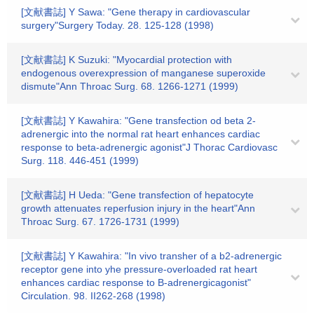
[文献書誌] Y Sawa: "Gene therapy in cardiovascular
surgery"Surgery Today. 28. 125-128 (1998)
[文献書誌] K Suzuki: "Myocardial protection with
endogenous overexpression of manganese superoxide
dismute"Ann Throac Surg. 68. 1266-1271 (1999)
[文献書誌] Y Kawahira: "Gene transfection od beta 2-
adrenergic into the normal rat heart enhances cardiac
response to beta-adrenergic agonist"J Thorac Cardiovasc
Surg. 118. 446-451 (1999)
[文献書誌] H Ueda: "Gene transfection of hepatocyte
growth attenuates reperfusion injury in the heart"Ann
Throac Surg. 67. 1726-1731 (1999)
[文献書誌] Y Kawahira: "In vivo transher of a b2-adrenergic
receptor gene into yhe pressure-overloaded rat heart
enhances cardiac response to B-adrenergicagonist"
Circulation. 98. II262-268 (1998)