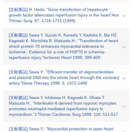
[文献書誌] H. Ueda: "Gene transfection of hepatocyte
growth factor attenuates reperfusion injury in the heart"Ann
Throac Surg. 67. 1726-1731 (1999)
[文献書誌] Sawa Y. Suzuki K. Kaneda Y. Kadoba K. Bai HZ.
Kagisaki K. Morishita R. Matusda H.: "Transfection of heart
shock protein 70 enhances myocardial tolerance to
ischemia : Evidence for a role of HSP70 in schemia-
reperfusion injury."Ischemic Heart 1998. 399-409
[文献書誌] Sawa Y.: "Efficient transfer of oligonucleotides
and plasmid DNA into the whole heart through the coronary
artery."Gene Therapy 1998. 5. 1472-1480
[文献書誌] Sawa Y. Ichikawa H. Kagisaki K. Ohata T.
Matsuda H.: "Interleukin-6 derived from nypoxic myocytes
promotes neutrophil-mediated reperfusion injury in
myocardium."J Thorac Cardiovsc Surg 1998. 116. 511-517
[文献書誌] Sawa Y.: "Myocardial protection in open heart