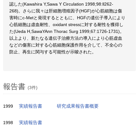
認した(Kawahira Y,Sawa Y Circulation 1998;98:ll262-
268)。さらに我々は肝細胞増殖因子(HGF)が心筋細胞は傷
害時にc-Metと発現するとともに、HGFの遺伝子導入により
心筋細胞は虚血耐性、oxidant stressに対する耐性を獲得し
た(Ueda H,SawaYAnn Thorac Surg 1999;67:1726-1731)。
以上より、新たなる遺伝子治療方法の導入により心筋虚血
などの傷害に対する心筋細胞保護作用を介して、不全心の
防止、再生に関与する可能性が示唆された。
報告書
(3件)
1999
実績報告書
研究成果報告書概要
1998
実績報告書