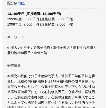
配分額
*注記
13,100千円 (直接経費: 13,100千円)
1999年度: 5,500千円 (直接経費: 5,500千円)
1998年度: 7,600千円 (直接経費: 7,600千円)
キーワード
心肥大 / 心不全 / 遺伝子治療 / 遺伝子導入 / 虚血性心疾患 /
肝細胞増殖因子 / 血管申請
研究概要
本研究の目的は分子生物学的手法、遺伝子工学的手法を駆
使し、現在の内科的治療および外科的治療の限界を越えた
重症心不全に対して、心臓手術時の心停止下ならびに補助
循環装置装着下において心筋修復因子、心筋収縮力増強因
子、心筋細胞障害抑制因子、心筋賦活化因子を導入するこ
とによって心機能を回復正常化しうる新しい外科的心不全
治療を確立することである。すでに我々は小動物(ラット)に