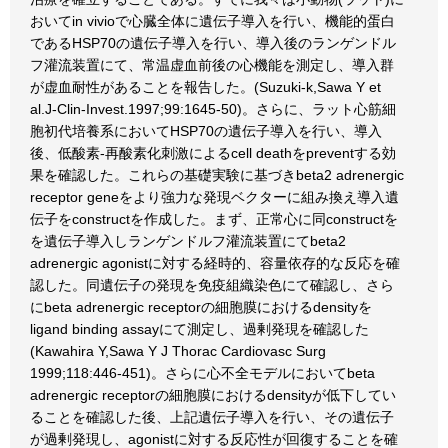
おいてin vivioで心臓全体に遺伝子導入を行い、機能的蛋白
であるHSP70の遺伝子導入を行い、導入後のランゲンドル
フ灌流装置にて、常温虚血前後の心機能を測定し、導入群
が虚血耐性があることを報告した。(Suzuki-k,Sawa Y et
al.J-Clin-Invest.1997;99:1645-50)。さらに、ラット心筋細
胞初代培養系においてHSP70の遺伝子導入を行い、導入
後、低酸素-再酸素化刺激によるcell deathをpreventする効
果を確認した。これらの基礎実験に基づきbeta2 adrenergic
receptor geneをより強力な発現ベクターに組み換え導入遺
伝子をconstructを作成した。まず、正常心に同constructを
を遺伝子導入しランゲンドルフ灌流装置にてbeta2
adrenergic agonistに対する経時的、容量依存的な反応を確
認した。同遺伝子の発現を免疫組織染色にて確認し、さら
にbeta adrenergic receptorの細胞膜におけるdensityを
ligand binding assayにて測定し、過剰発現を確認した
(Kawahira Y,Sawa Y J Thorac Cardiovasc Surg
1999;118:446-451)。さらに心不全モデルにおいてbeta
adrenergic receptorの細胞膜におけるdensityが低下してい
ることを確認した後、上記遺伝子導入を行い、その遺伝子
が過剰発現し、agonistに対する反応性が回復することを確