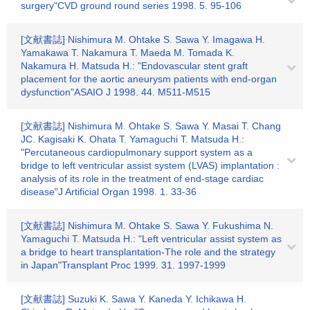
surgery"CVD ground round series 1998. 5. 95-106
[文献書誌] Nishimura M. Ohtake S. Sawa Y. Imagawa H.
Yamakawa T. Nakamura T. Maeda M. Tomada K.
Nakamura H. Matsuda H.: "Endovascular stent graft
placement for the aortic aneurysm patients with end-organ
dysfunction"ASAIO J 1998. 44. M511-M515
[文献書誌] Nishimura M. Ohtake S. Sawa Y. Masai T. Chang
JC. Kagisaki K. Ohata T. Yamaguchi T. Matsuda H.:
"Percutaneous cardiopulmonary support system as a
bridge to left ventricular assist system (LVAS) implantation :
analysis of its role in the treatment of end-stage cardiac
disease"J Artificial Organ 1998. 1. 33-36
[文献書誌] Nishimura M. Ohtake S. Sawa Y. Fukushima N.
Yamaguchi T. Matsuda H.: "Left ventricular assist system as
a bridge to heart transplantation-The role and the strategy
in Japan"Transplant Proc 1999. 31. 1997-1999
[文献書誌] Suzuki K. Sawa Y. Kaneda Y. Ichikawa H.