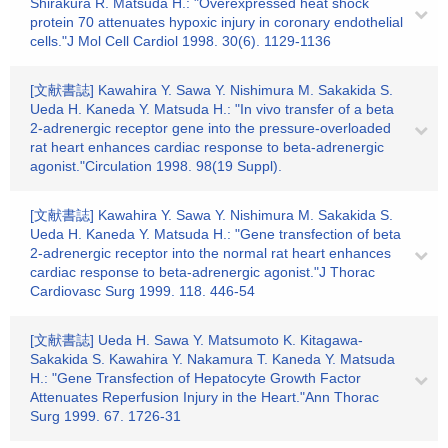
Shirakura R. Matsuda H.: "Overexpressed heat shock
protein 70 attenuates hypoxic injury in coronary endothelial
cells."J Mol Cell Cardiol 1998. 30(6). 1129-1136
[文献書誌] Kawahira Y. Sawa Y. Nishimura M. Sakakida S.
Ueda H. Kaneda Y. Matsuda H.: "In vivo transfer of a beta
2-adrenergic receptor gene into the pressure-overloaded
rat heart enhances cardiac response to beta-adrenergic
agonist."Circulation 1998. 98(19 Suppl).
[文献書誌] Kawahira Y. Sawa Y. Nishimura M. Sakakida S.
Ueda H. Kaneda Y. Matsuda H.: "Gene transfection of beta
2-adrenergic receptor into the normal rat heart enhances
cardiac response to beta-adrenergic agonist."J Thorac
Cardiovasc Surg 1999. 118. 446-54
[文献書誌] Ueda H. Sawa Y. Matsumoto K. Kitagawa-
Sakakida S. Kawahira Y. Nakamura T. Kaneda Y. Matsuda
H.: "Gene Transfection of Hepatocyte Growth Factor
Attenuates Reperfusion Injury in the Heart."Ann Thorac
Surg 1999. 67. 1726-31