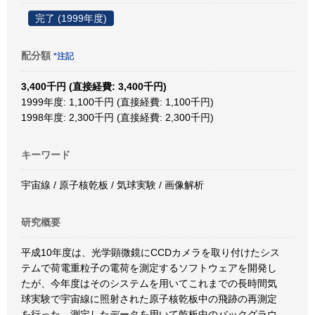
完了 (1999年度)
配分額
*注記
3,400千円 (直接経費: 3,400千円)
1999年度: 1,100千円 (直接経費: 1,100千円)
1998年度: 2,300千円 (直接経費: 2,300千円)
キーワード
宇宙線 / 原子核乾板 / 気球実験 / 画像解析
研究概要
平成10年度は、光学顕微鏡にCCDカメラを取り付けたシス
テムで荷電重粒子の電荷を測定するソフトウェアを開発し
たが、今年度はそのシステムを用いてこれまでの長時間気
球実験で宇宙線に照射された原子核乾板中の飛跡の再測定
を行った。測定したデータを用いて乾板中のバックグラウ