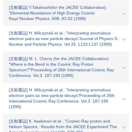
[文献書誌] Y.Takahashi(for the JACEE Collaboratios):
"Elemental Abundance of High Energy Cosmic
Rays"Nuclear Physics. 60B. 83-92 (1998)
[文献書誌] H. Wilczynski et al.: "Interpreting anomalous
electron pairs as new particle decays"Journal of Physics G :
Nuclear and Particle Physics. Vol.25. L133-L137 (1999)
[文献書誌] M. L. Cherry (for the JACEE Collaboration):
"Where is the Bend in the Cosmic Ray Proton
Spectrum?"Proceeding of 26th International Cosmic Ray
Conference. Vol.3. 187-190 (1999)
[文献書誌] H. Wilczynski et al.: "Interpreting anomalous
electron pairs as new particle decays"Proceeding of 26th
International Cosmic Ray Conference. Vol.3. 187-190
(1999)
[文献書誌] K. Asakimori et al.: "Cosmic-Ray proton and
Helium Spectra : Results from the JACEE Experiment"The