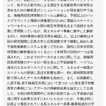
ンド、粒子の入射方向による測定する光吸収率の依存性を
求めるための解析及びシミュレーションが現在進行中であ
る。南極周回気球実験のフィルム解析は、予想以上のバッ
クグラウンドと飛跡の潜像退行のために電磁カスケードシ
ャワーをチェンバー上部の相互作用発生点まで追跡する作
業に手間取っているが、高エネルギー事象に集中した解析
を行い、約60事例の相互作用を確認した。以上の解析は今
回の研究期間に広島大学と広島国際大学で稼動し始めた原
子核乾板解析システムを使って行われ、国内に日米共同気
球実験の解析拠点をつくるという本研究の目的の一つは達
成された。これまでのデータのまとめに関しては、南極周
回気球実験のデータの一部を含んだ宇宙線陽子、ヘリウム
成分のエネルギースペクトルに関して、エネルギー精度が
スペクトルの形状に及ぼす影響を調べ、特に長時間気球実
験で得られたデータの再解析を始めた。また、以前解析し
た原子核-原子核相互作用において見つかった発生電子対数
異常の事例についてデータの再解析結果を論文として公表
した。今回の研究期間中に当初の目的であった宇宙線の組
成に関する結果を出すにわいたらなかったが、今後は特に
以前より報告されている高エネルギー炭素-酸素核成分の宇