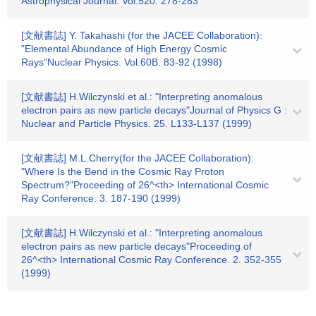
Astrophysical Journal. Vol.520. 278-283
[文献書誌] Y. Takahashi (for the JACEE Collaboration):
"Elemental Abundance of High Energy Cosmic
Rays"Nuclear Physics. Vol.60B. 83-92 (1998)
[文献書誌] H.Wilczynski et al.: "Interpreting anomalous
electron pairs as new particle decays"Journal of Physics G :
Nuclear and Particle Physics. 25. L133-L137 (1999)
[文献書誌] M.L.Cherry(for the JACEE Collaboration):
"Where Is the Bend in the Cosmic Ray Proton
Spectrum?"Proceeding of 26^<th> International Cosmic
Ray Conference. 3. 187-190 (1999)
[文献書誌] H.Wilczynski et al.: "Interpreting anomalous
electron pairs as new particle decays"Proceeding of
26^<th> International Cosmic Ray Conference. 2. 352-355
(1999)