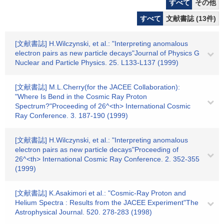
すべて
その他
すべて
文献書誌 (13件)
[文献書誌] H.Wilczynski, et al.: "Interpreting anomalous
electron pairs as new particle decays"Journal of Physics G
Nuclear and Particle Physics. 25. L133-L137 (1999)
[文献書誌] M.L.Cherry(for the JACEE Collaboration):
"Where Is Bend in the Cosmic Ray Proton
Spectrum?"Proceeding of 26^<th> International Cosmic
Ray Conference. 3. 187-190 (1999)
[文献書誌] H.Wilczynski, et al.: "Interpreting anomalous
electron pairs as new particle decays"Proceeding of
26^<th> International Cosmic Ray Conference. 2. 352-355
(1999)
[文献書誌] K.Asakimori et al.: "Cosmic-Ray Proton and
Helium Spectra : Results from the JACEE Experiment"The
Astrophysical Journal. 520. 278-283 (1998)