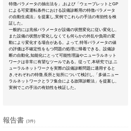
特徴パラメータの抽出法を」,および「ウェーブレットとGP
による可変運転条件における設備診断用の特徴パラメータ
の自動生成法」を提案し,実例でこれらの手法の有効性を検
証した。
一般的には兆候パラメータが設備の状態変化に従い変化し,
また設備の状態が変化しなくても何らかの外乱や負荷の変
動により変化する場合がある。よって,特等パラメータの値
の評価は不確定性をもつ問題の処理に帰着できる。設備診
断の自動化,知能化にとって可能性理論やニューラルネット
ワークは非常に有望なツールである。従って,本研究では,ニ
ューラルネットワークを実際の設備診断問題に適用すると
き,それぞれの特徴,長所と短所について検討し,「多値ニュー
ラルネットワークとラフ集合による故障診断法」を提案し,
実例でこの手法の有効性を検証した。
報告書
(3件)