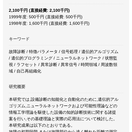
2,100千円 (直接経費: 2,100千円)
1999年度: 500千円 (直接経費: 500千円)
1998年度: 1,600千円 (直接経費: 1,600千円)
キーワード
故障診断 / 特徴パラメータ / 信号処理 / 遺伝的アルゴリズム
/ 遺伝的プログラミング / ニューラルネットワーク / 状態監
視 / ラフセット / 異常診断 / 異常信号 / 時間領域 / 周波数領
域 / 自己再組織化
研究概要
本研究では,設備診断の知能化と自動化のために,遺伝的アル
ゴリズム,ニューラルネットワークおよび可能性理論などの
情報工学理論を駆使した設備の知的診断技術に関する諸提
案を行い,その基礎理論と実際の応用法について検討した。
本研究成果は以下のとおりである。
故障の初期段階,または故障部位から遠く離れた距離で測定