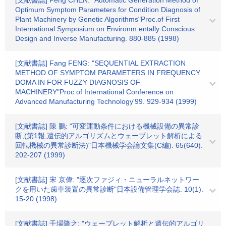
[文献書誌] Peng CHEN: "Automatic Generation Method of
Optimum Symptom Parameters for Condition Diagnosis of
Plant Machinery by Genetic Algorithms"Proc.of First
International Symposium on Environm entally Conscious
Design and Inverse Manufacturing. 880-885 (1998)
[文献書誌] Fang FENG: "SEQUENTIAL EXTRACTION
METHOD OF SYMPTOM PARAMETERS IN FREQUENCY
DOMA IN FOR FUZZY DIAGNOSIS OF
MACHINERY"Proc.of International Conference on
Advanced Manufacturing Technology'99. 929-934 (1999)
[文献書誌] 陳 鵬: "可変運動条件における機械設備の異常診
断,(第1報,遺伝的アルゴリズムとウェーブレット解析による
回転機械の異常診断法)"日本機械学会論文集(C編). 65(640).
202-207 (1999)
[文献書誌] 宋 京偉: "逐次ファジィ・ニューラルネットワー
クを用いた歯車装置の異常診断"日本設備管理学会誌. 10(1).
15-20 (1998)
[文献書誌] 千場隆之: "ウェーブレット解析と遺伝的アルゴリ