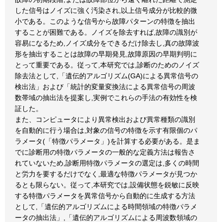
した信号はノイズに強く汚染され,以上信号成分が比較的微
小である。このような信号から故障パターンの特徴を抽出
することが困難である。ノイズを除去すれば,故障の識別が
容易になるため,ノイズ成分をできるだけ除去し,真の故障波
形を抽出することは故障の早期発見,故障原因の早期判明に
とって重要である。従って,本研究では,診断のためのノイズ
除去法として,「遺伝的アルゴリズム(GA)による異常信号の
検出法」および「統計的変量変換法による異常信号の周波
数帯域の抽出法を提案し,実例でこれらの手法の有効性を検
証した。
また、コンピュータにより異常検出および異常種類の識別
を自動的に行う場合は,対象の信号の特徴を示す有限個のパ
ラメータ(「特徴パラメータ」)を計算する必要がある。是ま
でに診断用の特徴パラメータの一般的な定義方法は報告さ
れていないため,診断用特徴パラメータの選定は,多くの時間
と労力を要するだけでなく,最適な特徴パラメータが見つか
るとも限らない。従って,本研究では,設備状態を鋭敏に反映
する特徴パラメータを異常信号から自動的に生成する方法
として,「遺伝的アルゴリズムによる時間領域の特徴パラメ
ータの抽出法」,「遺伝的アルゴリズムによる周波数領域の