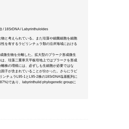
SrDNA / Labyrinthuloldes
生物と考えられている。また珪藻や細菌細胞を細胞
藻性を有するラビリンチュラ類の沿岸海域における
形成微生物を分離した。拡大型のプラーク形成微生
株は、珪藻二重寒天平板培地上ではプラークを形成
分離株の増殖には、必ずしも生細胞が必要ではな
進因子が含まれていることが分かった。さらにラビ
ュラL95-1とL95-2株の18SrDNA塩基配列に
labyrinthulid phylogenetic groupに