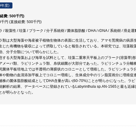
9年度)
経費: 500千円)
00千円 (直接経費: 500千円)
殺藻性 / 珪藻 / プラーク / 分子系統樹 / 菌体脂肪酸 / DHA / rDNA / 系統樹 / 滑走運動 / 18
ラ類は大型海藻や海産被子植物生物体の表面に生活しており、アマモ荒廃病の病原
生じた有機物を吸収によって摂取していると報告されている。本研究では、珪藻殺
動、分子分類について明らかにした。
息する大型海藻および海草を試料として、珪藻二重寒天平板上のプラーク(溶藻帯)
アメーバ類、ラビリンチュラ類、糸状細菌が大部分であった。ラビリンチュラ分離
死菌体平板培地上では半透明の薄膜状のコロニーとして増殖した。ラビリンチュラ
体や動物の血清添加平板上でコロニー増殖し、生体成分中のリン脂質画分に増殖促
株の菌体脂肪酸組成としてDHA含量が高い(60-70%)ことが明らかになった。ラビリンチ
の結果、データベースに登録されているLabyrinthula sp.AN-1565と最も近縁(87%)であり、
とが明らかとなった。