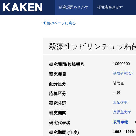
研究課題をさがす
研究者をさがす
前のページに戻る
殺藻性ラビリンチュラ粘
10660200
研究課題/領域番号
基盤研究(C)
研究種目
補助金
配分区分
一般
応募区分
水産化学
研究分野
鹿児島大学
研究機関
坂田 泰造
鹿
研究代表者
1998 – 1999
研究期間 (年度)