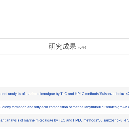
研究成果
(
6
件)
gment analysis of marine microalgae by TLC and HPLC methods"Suisanzoshoku. 47
olony formation and fatty acid composition of marine labyrinthulid isolates grown
nt analysis of marine microalgae by TLC and HPLC methods"Suisanzoshoku. 47.