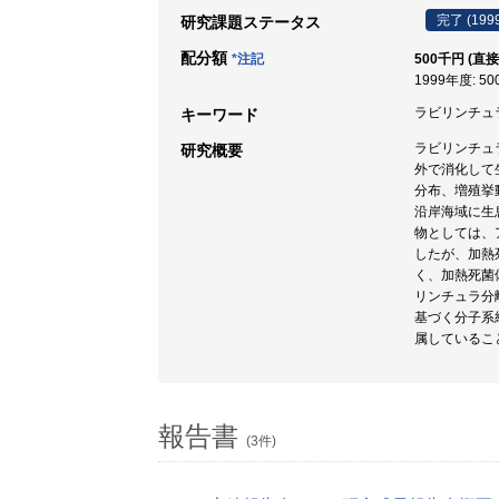
完了 (199
研究課題ステータス
配分額
*注記
500千円 (直接
1999年度: 5
ラビリンチュラ / 
キーワード
ラビリンチュ
研究概要
外で消化して
分布、増殖挙
沿岸海域に生
物としては、
したが、加熱
く、加熱死菌
リンチュラ分離
基づく分子系統解析
属しているこ
報告書
(3件)