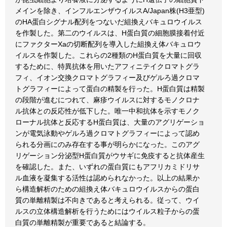
メインを除き、インフルエンザウイルスA/Japan株(H3亜型)
のHA蛋白シグナル配列をつないだ組換えバキュロウイルス
を作製した。第二のウイルスは、H蛋白質の細胞膜接着付近
にファクターXaの切断配列を導入した組換え体バキュロウ
イルスを作製した。これらの2種類のH蛋白質を大量に回収
するために、特異抗体を用いたアフィニテイクロマトグラ
フィ、イオン交換クロマトグラフィー及びゲルろ過クロマ
トグラフィーによって蛋白の精製を行った。H蛋白質は精製
の段階が進むにつれて、麻疹ウイルスに対するモノクロナ
ル抗体との反応性が低下した。唯一中和抗体を示すモノク
ローナル抗体と反応するH蛋白質は、大量のアグリゲーショ
ンが電気泳動やゲルろ過クロマトグラフィーによって認め
られる分画にのみ存在する事が明らかになった。このアグ
リゲーション分泌型H蛋白質がウサギに免疫すると抗体産生
を確認した。また、いずれの蛋白質にもアフリカミドリサ
ル血液を凝集する活性は認められなかった。以上の結果か
ら構造解析のための組換え体バキュロウイルスからの蛋白
質の単離精製は不向きであると考えられる。従って、ウイ
ルスの立体構造解析を行うためにはウイルス粒子からの蛋
白質の単離精製が重要であると結論する。