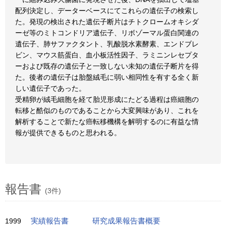
配列決定し、データーベースにてこれらの遺伝子の検索し
た。発現の検出された遺伝子断片はチトクロームオキシダ
ーゼ等のミトコンドリア遺伝子、リボゾーマル蛋白関連の
遺伝子、肺サファクタント、乳酸脱水素酵素、エンドブレ
ビン、マウス筋蛋白、血小板活性因子、ラミニンレセプタ
ーおよび既存の遺伝子と一致しない未知の遺伝子断片を得
た。後者の遺伝子は胎盤絨毛に弱い相同性を有する全く新
しい遺伝子であった。
受精卵が絨毛細胞を経て胎児形成にたどる過程は癌細胞の
転移と酷似のものであることから大変興味があり、これを
解析することで新たな癌転移機構を解明するのに有益な情
報が提供できるものと思われる。
報告書
(3件)
1999
実績報告書
研究成果報告書概要