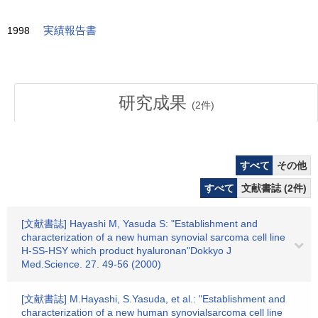
1998
実績報告書
研究成果
(
2
件)
すべて
その他
すべて
文献書誌 (2件)
[文献書誌] Hayashi M, Yasuda S: "Establishment and
characterization of a new human synovial sarcoma cell line
H-SS-HSY which product hyaluronan"Dokkyo J
Med.Science. 27. 49-56 (2000)
[文献書誌] M.Hayashi, S.Yasuda, et al.: "Establishment and
characterization of a new human synovialsarcoma cell line