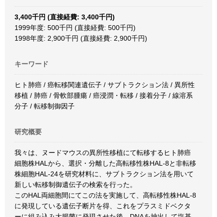
3,400千円 (直接経費: 3,400千円)
1999年度: 500千円 (直接経費: 500千円)
1998年度: 2,900千円 (直接経費: 2,900千円)
キーワード
ヒト肺癌 / 癌転移関連遺伝子 / サブトラクション法 / 異所性
移植 / 肺癌 / 骨軟部腫瘍 / 癌浸潤・転移 / 接着分子 / 線溶系
分子 / 転移制御因子
研究概要
我々は、ヌードマウスの異所性移植にて転移するヒト肺癌
細胞株HALから、選択・分離した高転移性株HAL-8と非転移
株細胞HAL-24を研究材料に、サブトラクション法を用いて
新しい転移制御遺伝子の検索を行った。
このHAL両細胞間にてこの法を実施して、高転移性株HAL-8
に発現している遺伝子断片を得、これをプラスミドベクタ
ーに組み込み大腸菌に発現させた後、DNAを抽出して塩基