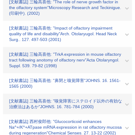
[文献書誌] 三輪高喜他: "The role of nerve growth factor in
the olfactory system"Microscopy Research and Teckinigue.
(印刷中). (2002)
[文献書誌] 三輪高喜他: "Impact of olfactory impairment
quality of life and disability"Arch. Otolaryugol. Head Neck
Surg.. 127. 497-503 (2001)
[文献書誌] 三輪高喜他: "TrkA expression in mouse olfactory
tract following anotomy of olfactory nerv"Acta Otolaryngol.
Suppl. 539. 79-82 (1998)
[文献書誌] 三輪高喜他: "鼻閉と嗅覚障害"JOHNS. 16. 1561-
1565 (2000)
[文献書誌] 三輪高喜他: "嗅覚障害にステロイド以外の有効な
治療法はあるか"JOHNS. 16. 781-784 (2000)
[文献書誌] 西村俊郎他: "Glucocorticoid enhances
Na^+/K^+ATpase mRNA expression in rat olfactory mucosa
during regeneration"Chemical Senses. 27. 13-22 (2002)