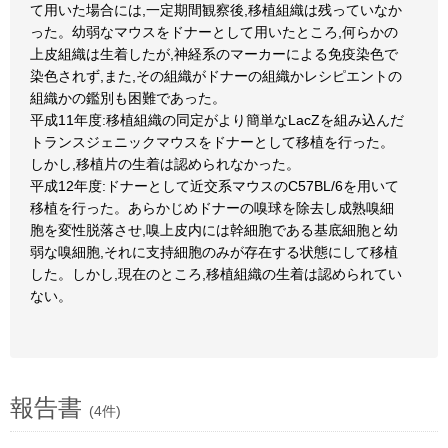
て用いた場合には,一定期間観察後,移植組織は残っていなか
った。幼弱なマウスをドナーとして用いたところ,何らかの
上皮組織は生着したが,神経系のマーカーによる免疫染色で
染色されず,また,その組織がドナーの組織かレシピエントの
組織かの鑑別も困難であった。
平成11年度:移植組織の同定がより簡単なLacZを組み込んだ
トランスジェニックマウスをドナーとして移植を行った。
しかし,移植片の生着は認められなかった。
平成12年度:ドナーとして近交系マウスのC57BL/6を用いて
移植を行った。あらかじめドナーの嗅球を除去し成熟嗅細
胞を変性脱落させ,嗅上皮内には幹細胞である基底細胞と幼
弱な嗅細胞,それに支持細胞のみが存在する状態にして移植
した。しかし,現在のところ,移植組織の生着は認められてい
ない。
報告書
(4件)