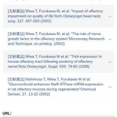
[文献書誌] Miwa T, Furukawa M, et al: "Impact of olfactory
impairment on quality of life"Arch Otolaryngol head neck
surg. 127. 497-503 (2001)
[文献書誌] Miwa T, Furukawa M, et al: "The role of nerve
growth factor in the olfactory system"Microscopy Research
and Technique. on printing. (2002)
[文献書誌] Miwa T, Furukawa M et al: "TrkA expression In
mouse olfactory tract following axotomy of olfactory
nerve"Acta Otolaryngol. Suppl. 539. 79-82 (1998)
[文献書誌] Nishimura T, Miwa T, Furukawa M et al:
"Glucocorticoid enhances Na/K ATPase mRNA expression
in rat olfactory mucosa during regeneration"Chemical
Senses. 27. 13-22 (2002)
URL: