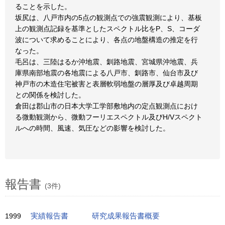
ることを示した。
坂尻は、八戸市内の5点の観測点での強震観測により、基板
上の観測点記録を基準としたスペクトル比をP、S、コーダ
波について求めることにより、各点の地盤構造の推定を行
なった。
毛呂は、三陸はるか沖地震、釧路地震、宮城県沖地震、兵
庫県南部地震の各地震による八戸市、釧路市、仙台市及び
神戸市の木造住宅被害と表層軟弱地盤の層厚及び卓越周期
との関係を検討した。
倉田は郡山市の日本大学工学部敷地内の定点観測点におけ
る微動観測から、微動フーリエスペクトル及びH/Vスペクト
ルへの時間、風速、気圧などの影響を検討した。
報告書
(3件)
1999
実績報告書
研究成果報告書概要