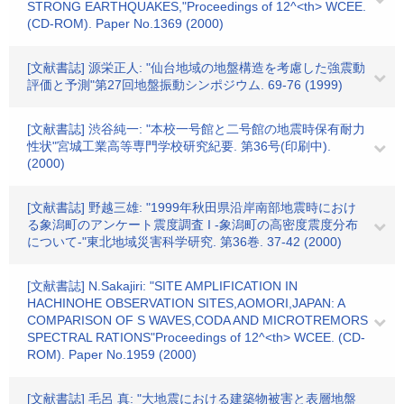
STRONG EARTHQUAKES,"Proceedings of 12^<th> WCEE.
(CD-ROM). Paper No.1369 (2000)
[文献書誌] 源栄正人: "仙台地域の地盤構造を考慮した強震動
評価と予測"第27回地盤振動シンポジウム. 69-76 (1999)
[文献書誌] 渋谷純一: "本校一号館と二号館の地震時保有耐力
性状"宮城工業高等専門学校研究紀要. 第36号(印刷中).
(2000)
[文献書誌] 野越三雄: "1999年秋田県沿岸南部地震時におけ
る象潟町のアンケート震度調査 I -象潟町の高密度震度分布
について-"東北地域災害科学研究. 第36巻. 37-42 (2000)
[文献書誌] N.Sakajiri: "SITE AMPLIFICATION IN
HACHINOHE OBSERVATION SITES,AOMORI,JAPAN: A
COMPARISON OF S WAVES,CODA AND MICROTREMORS
SPECTRAL RATIONS"Proceedings of 12^<th> WCEE. (CD-
ROM). Paper No.1959 (2000)
[文献書誌] 毛呂 真: "大地震における建築物被害と表層地盤