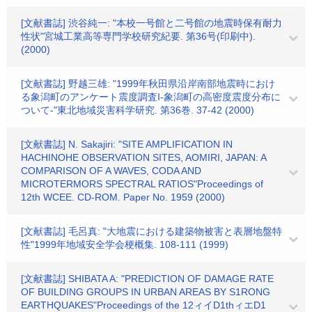
[文献書誌] 渋谷純一: "本校一号館と二号館の地震時保有耐力
性状"宮城工業高等専門学校研究紀要. 第36号(印刷中).
(2000)
[文献書誌] 野越三雄: "1999年秋田県沿岸南部地震時におけ
る象潟町のアンケート震度調査I-象潟町の高密度震度分布に
ついて-"東北地域災害科学研究. 第36巻. 37-42 (2000)
[文献書誌] N. Sakajiri: "SITE AMPLIFICATION IN
HACHINOHE OBSERVATION SITES, AOMIRI, JAPAN: A
COMPARISON OF A WAVES, CODA AND
MICROTERMORS SPECTRAL RATIOS"Proceedings of
12th WCEE. CD-ROM. Paper No. 1959 (2000)
[文献書誌] 毛呂真: "大地震における建築物被害と表層地盤特
性"1999年地域安全学会梗概集. 108-111 (1999)
[文献書誌] SHIBATA A: "PREDICTION OF DAMAGE RATE
OF BUILDING GROUPS IN URBAN AREAS BY S1RONG
EARTHQUAKES"Proceedings of the 12ィイD1thィエD1