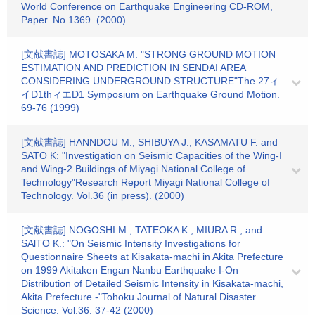
World Conference on Earthquake Engineering CD-ROM,
Paper. No.1369. (2000)
[文献書誌] MOTOSAKA M: "STRONG GROUND MOTION
ESTIMATION AND PREDICTION IN SENDAI AREA
CONSIDERING UNDERGROUND STRUCTURE"The 27ィ
イD1thィエD1 Symposium on Earthquake Ground Motion.
69-76 (1999)
[文献書誌] HANNDOU M., SHIBUYA J., KASAMATU F. and
SATO K: "Investigation on Seismic Capacities of the Wing-I
and Wing-2 Buildings of Miyagi National College of
Technology"Research Report Miyagi National College of
Technology. Vol.36 (in press). (2000)
[文献書誌] NOGOSHI M., TATEOKA K., MIURA R., and
SAlTO K.: "On Seismic Intensity Investigations for
Questionnaire Sheets at Kisakata-machi in Akita Prefecture
on 1999 Akitaken Engan Nanbu Earthquake I-On
Distribution of Detailed Seismic Intensity in Kisakata-machi,
Akita Prefecture -"Tohoku Journal of Natural Disaster
Science. Vol.36. 37-42 (2000)