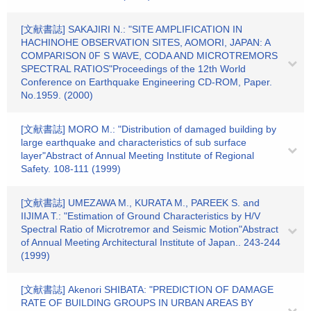
[文献書誌] SAKAJIRI N.: "SITE AMPLIFICATION IN
HACHINOHE OBSERVATION SITES, AOMORI, JAPAN: A
COMPARISON 0F S WAVE, CODA AND MICROTREMORS
SPECTRAL RATIOS"Proceedings of the 12th World
Conference on Earthquake Engineering CD-ROM, Paper.
No.1959. (2000)
[文献書誌] MORO M.: "Distribution of damaged building by
large earthquake and characteristics of sub surface
layer"Abstract of Annual Meeting Institute of Regional
Safety. 108-111 (1999)
[文献書誌] UMEZAWA M., KURATA M., PAREEK S. and
IIJIMA T.: "Estimation of Ground Characteristics by H/V
Spectral Ratio of Microtremor and Seismic Motion"Abstract
of Annual Meeting Architectural Institute of Japan.. 243-244
(1999)
[文献書誌] Akenori SHIBATA: "PREDICTION OF DAMAGE
RATE OF BUILDING GROUPS IN URBAN AREAS BY