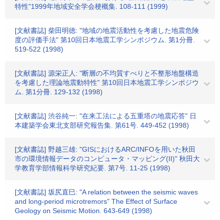
特性"1999年地域安全学会梗概集. 108-111 (1999)
[文献書誌] 柴田明徳: "地域の地震活動性を考慮した地震危険
度の評価手法" 第10回日本地震工学シンポジウム. 第1分冊.
519-522 (1998)
[文献書誌] 源栄正人: "断層の不均質すべりと不整形地盤構造
を考慮した理論地震動特性" 第10回日本地震工学シンポジウ
ム. 第1分冊. 129-132 (1998)
[文献書誌] 渋谷純一: "在来工法による五重塔の地震応答" 日
本建築学会東北支部研究報告集. 第61号. 449-452 (1998)
[文献書誌] 野越三雄: "GISにおけるARC/INFOを用いた秋田
市の環境情報データのコンピュータ・マッピング(II)" 秋田大
学教育学部情報科学研究紀要. 第7号. 11-25 (1998)
[文献書誌] 坂尻直巳: "A relation between the seismic waves
and long-period microtremors" The Effect of Surface
Geology on Seismic Motion. 643-649 (1998)