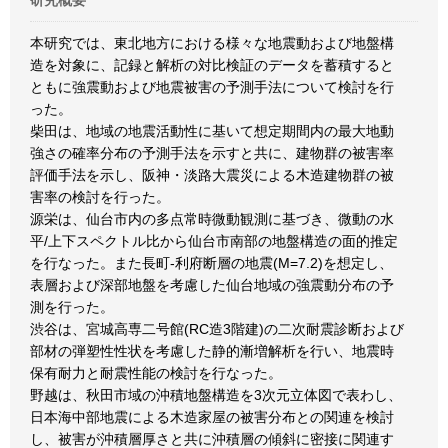
研究概要
本研究では、東北地方における様々な地震動および地盤構
造を対象に、記録と解析の対比検証のデータを蓄積すると
ともに強震動および地震被害の予測手法について検討を行
った。
柴田は、地域の地震活動性に基いて想定期間内の最大地動
強さの確率分布の予測手法を示すと共に、建物群の被害率
評価手法を示し、阪神・淡路大震災による木造建物群の被
害率の検討を行った。
源栄は、仙台市内の多点常時微動観測に基づき、微動の水
平/上下スペクトル比から仙台市南部の地盤構造の面的推定
を行なった。また長町-利府断層の地震(M=7.2)を想定し、
表層および深部地盤を考慮した仙台地域の強震動分布の予
測を行った。
渋谷は、宮城高専二号館(RC造3階建)の二次耐震診断および
部材の弾塑性性状を考慮した静的漸増解析を行い、地震時
保有耐力と耐震性能の検討を行なった。
野越は、秋田市域の沖積地盤構造を3次元立体図で表わし、
日本海中部地震による木造家屋の被害分布との関連を検討
し、被害が沖積層厚さと共に沖積層の傾斜に密接に関連す