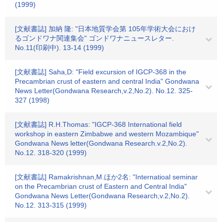
(1999)
[文献書誌] 加納 隆: "日本地質学会第 105年学術大会におけ
るゴンドワナ関連集会" ゴンドワナニュースレター.
No.11(印刷中). 13-14 (1999)
[文献書誌] Saha,D: "Field excursion of IGCP-368 in the
Precambrian crust of eastern and central India" Gondwana
News Letter(Gondwana Research,v.2,No.2). No.12. 325-
327 (1998)
[文献書誌] R.H.Thomas: "IGCP-368 International field
workshop in eastern Zimbabwe and western Mozambique"
Gondwana News letter(Gondwana Research.v.2,No.2).
No.12. 318-320 (1999)
[文献書誌] Ramakrishnan,M.ほか2名: "Internatioal seminar
on the Precambrian crust of Eastern and Central India"
Gondwana News Letter(Gondwana Research,v.2,No.2).
No.12. 313-315 (1999)