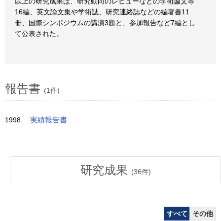
以上の研究成果は、研究動向のレビューなどの学術論文等
16編、英文論文集や学術誌、研究連絡誌などの編著書11
冊、国際シンポジウムの講演3題と、参加報告など7編とし
て公表された。
報告書
(1件)
1998
実績報告書
研究成果
(
36
件)
すべて
その他