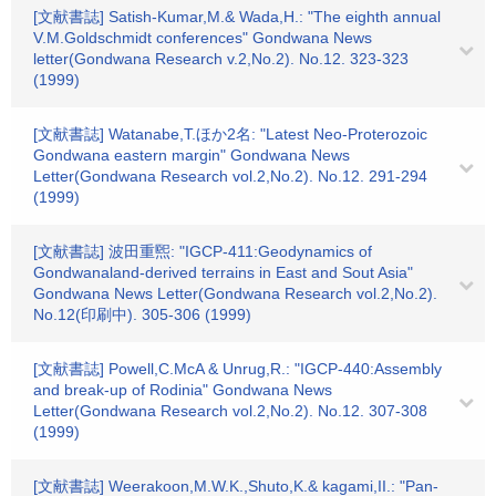
[文献書誌] Satish-Kumar,M.& Wada,H.: "The eighth annual
V.M.Goldschmidt conferences" Gondwana News
letter(Gondwana Research v.2,No.2). No.12. 323-323
(1999)
[文献書誌] Watanabe,T.ほか2名: "Latest Neo-Proterozoic
Gondwana eastern margin" Gondwana News
Letter(Gondwana Research vol.2,No.2). No.12. 291-294
(1999)
[文献書誌] 波田重煕: "IGCP-411:Geodynamics of
Gondwanaland-derived terrains in East and Sout Asia"
Gondwana News Letter(Gondwana Research vol.2,No.2).
No.12(印刷中). 305-306 (1999)
[文献書誌] Powell,C.McA & Unrug,R.: "IGCP-440:Assembly
and break-up of Rodinia" Gondwana News
Letter(Gondwana Research vol.2,No.2). No.12. 307-308
(1999)
[文献書誌] Weerakoon,M.W.K.,Shuto,K.& kagami,II.: "Pan-