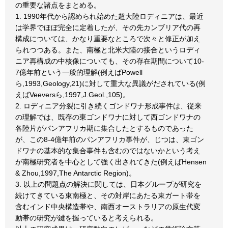
の重要な諸点をまとめる。
1. 1990年代から認められ始めた超大陸ロディニアは、最近
は学界でほぼ完全に定着したが、その先カンブリア代の再
構成については、かなり重要なところで次々と修正が加え
られつつある。また、南極と北米大陸の接合というロディ
ニア再構成の中核像についても、その存在期間について10-
7億年前という一般的理解(例えばPowell
ら,1993,Geology,21)に対して重大な異議がだされている(例
えばVeeversら,1997,J.Geol.,105)。
2. ロディニア分裂に引き続くゴンドワナ形成事件は、従来
の理解では、既存の東ゴンドワナに対して西ゴンドワナの
各陸片がパンアフリカ期に集合したとするものであった
が、この8-4億年前のパンアフリカ事件が、じつは、東ゴン
ドワナの基本的な集合事件も含むのではないかという考え
が南極研究者を中心として強く出されてきた(例えばHensen
& Zhou,1997,The Antarctic Region)。
3. 以上の問題点の解決に関しては、日本グループが研究を
続けてきている東南極と、その対岸にあたる東ガート帯を
含むインド中央構造帯や、南西オーストラリアの原生代変
動帯の研究が鍵を握っていると考えられる。