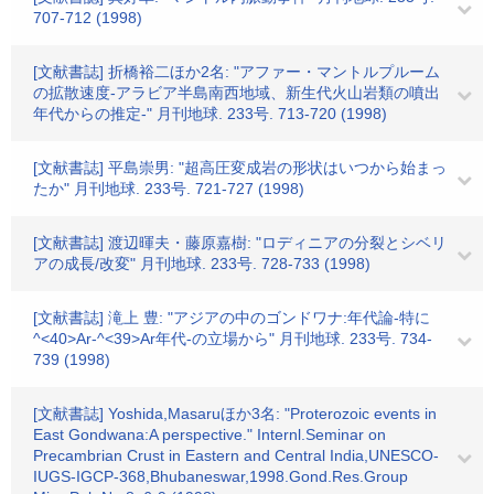
707-712 (1998)
[文献書誌] 折橋裕二ほか2名: "アファー・マントルプルーム
の拡散速度-アラビア半島南西地域、新生代火山岩類の噴出
年代からの推定-" 月刊地球. 233号. 713-720 (1998)
[文献書誌] 平島崇男: "超高圧変成岩の形状はいつから始まっ
たか" 月刊地球. 233号. 721-727 (1998)
[文献書誌] 渡辺暉夫・藤原嘉樹: "ロディニアの分裂とシベリ
アの成長/改変" 月刊地球. 233号. 728-733 (1998)
[文献書誌] 滝上 豊: "アジアの中のゴンドワナ:年代論-特に
^<40>Ar-^<39>Ar年代-の立場から" 月刊地球. 233号. 734-
739 (1998)
[文献書誌] Yoshida,Masaruほか3名: "Proterozoic events in
East Gondwana:A perspective." Internl.Seminar on
Precambrian Crust in Eastern and Central India,UNESCO-
IUGS-IGCP-368,Bhubaneswar,1998.Gond.Res.Group