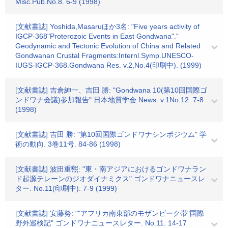
Misc.Pub.No.8. 6-9 (1998)
[文献書誌] Yoshida,Masaruほか3名: "Five years activity of
IGCP-368"Proterozoic Events in East Gondwana"."
Geodynamic and Tectonic Evolution of China and Related
Gondwanan Crustal Fragments:Internl.Symp.UNESCO-
IUGS-IGCP-368.Gondwana Res. v.2,No.4(印刷中). (1999)
[文献書誌] 吉倉紳一、吉田 勝: "Gondwana 10(第10回国際ゴ
ンドワナ会議)参加報告" 日本地質学会 News. v.1No.12. 7-8
(1998)
[文献書誌] 吉田 勝: "第10回国際ゴンドワナシンポジウム" 学
術の動向. 3巻11号. 84-86 (1998)
[文献書誌] 波田重煕: "東・南アジアにおけるゴンドワナラン
ド起源テレーンのジオダイナミクス" ゴンドワナニュースレ
ター. No.11(印刷中). 7-9 (1999)
[文献書誌] 安藤努: ""アフリカ南東部のモザンビーク帯"国際
野外巡検記" ゴンドワナニュースレター. No.11. 14-17