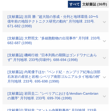
すべて
文献書誌 (36件)
[文献書誌] 吉田 勝: "超大陸の形成・分列と地球環境-10〜5
億年前の地殻テクトニクス研究の動向" 月刊地球. 233号.
671-682 (1998)
[文献書誌] 大野照文: "多細胞動物の出現事件" 月刊球. 233号.
682-687 (1998)
[文献書誌] 磯崎行雄: "日本列島の期限はゴンドワナにあら
ず" 月刊地球. 233号(印刷中). 688-694 (1998)
[文献書誌] 内尾優子ほか: "ベンド紀・カンブリア紀海山頂部
石灰岩の産状と岩相-シベリア南部ゴルニアルタイ地域の例"
月刊地球. 233号. 695-698 (1998)
[文献書誌] 岩田圭二: "シベリアにおけるVendian-Cambrian
の層序" 月刊地球. 233号. 699-706 (1998)
[文献書誌] 巽好幸: "マントル内脈動事件" 月刊地球. 233号.