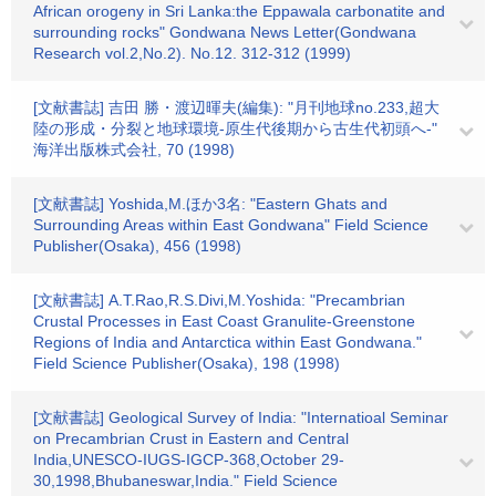
African orogeny in Sri Lanka:the Eppawala carbonatite and
surrounding rocks" Gondwana News Letter(Gondwana
Research vol.2,No.2). No.12. 312-312 (1999)
[文献書誌] 吉田 勝・渡辺暉夫(編集): "月刊地球no.233,超大
陸の形成・分裂と地球環境-原生代後期から古生代初頭へ-"
海洋出版株式会社, 70 (1998)
[文献書誌] Yoshida,M.ほか3名: "Eastern Ghats and
Surrounding Areas within East Gondwana" Field Science
Publisher(Osaka), 456 (1998)
[文献書誌] A.T.Rao,R.S.Divi,M.Yoshida: "Precambrian
Crustal Processes in East Coast Granulite-Greenstone
Regions of India and Antarctica within East Gondwana."
Field Science Publisher(Osaka), 198 (1998)
[文献書誌] Geological Survey of India: "Internatioal Seminar
on Precambrian Crust in Eastern and Central
India,UNESCO-IUGS-IGCP-368,October 29-
30,1998,Bhubaneswar,India." Field Science