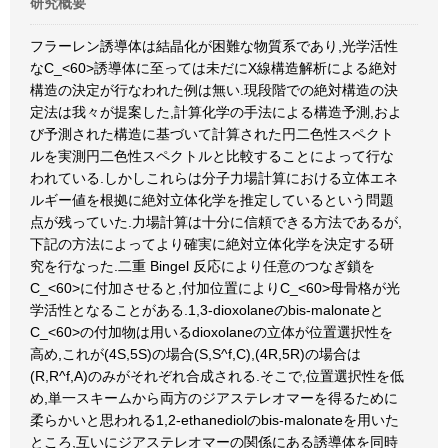
研究概要
フラーレン誘導体は結晶化が困難な物質系であり,光学活性
なC_<60>誘導体に至っては未だにX線構造解析による絶対
構造の決定が行なわれた例は無い.現段階での絶対構造の決
定法は我々が提案した,計算化学の手法による構造予測,およ
び予測された構造に基づいて計算された円二色性スペクト
ルを実測円二色性スペクトルと比較することによって行な
われている.しかしこれらは分子力場計算における立体エネ
ルギー値を根拠に絶対立体化学を推定しているという問題
点が残っていた.力場計算は十分に信頼できる方法であるが,
下記の方法によってより確実に絶対立体化学を決定する研
究を行なった.二重 Bingel 反応により任意のつなぎ鎖を
C_<60>に付加させると,付加位置によりC_<60>母骨格が光
学活性となることがある.1,3-dioxolaneのbis-malonateと
C_<60>の付加物は用いるdioxolaneの立体が位置選択性を
高め,これが(4S,5S)の場合(S,S^f,C),(4R,5R)の場合は
(R,R^f,A)のみがそれぞれ合成される.そこで,位置選択性を低
め,単一スキームから両方のジアステレオマーを得るために
柔らかいと思われる1,2-ethanediolのbis-malonateを用いた
ところ,互いにジアステレオマーの関係にある誘導体を同時