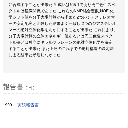
に合成することが出来た.生成比は約5:1であり円二色性スペ
クトルは鏡像関係であった.これらのNMR結合定数,NOE,化
学シフト値を分子力場計算から求めた2つのジアステレオマ
ーの安定配座と比較した結果よく一致し,2つのジアステレオ
マーの絶対立体化学を明かにすることが出来た.これにより,
分子力場計算の立体エネルギー値あるいは円二色性スペク
トル法とは独立にキラルフラレーンの絶対立体化学を決定
することが出来た.また上述のこれまでの絶対構造の決定法
による結果と矛盾しなかった.
報告書
(1件)
1999
実績報告書