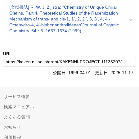
[文献書誌] R. W. J. Zijlstra: "Chemistry of Unique Chiral
Olefins. Part 4. Theoretical Studies of the Racemization
Mechanism of trans- and cis-1, 1', 2, 2 ', 3, 3', 4, 4'-
Octahydro-4, 4'-biphenanthrylidenes"Journal of Organic
Chemistry. 64・5. 1667-1674 (1999)
URL:
公開日: 1999-04-01 更新日: 2025-11-17
サービス概要
検索マニュアル
よくある質問
お知らせ
利用規程