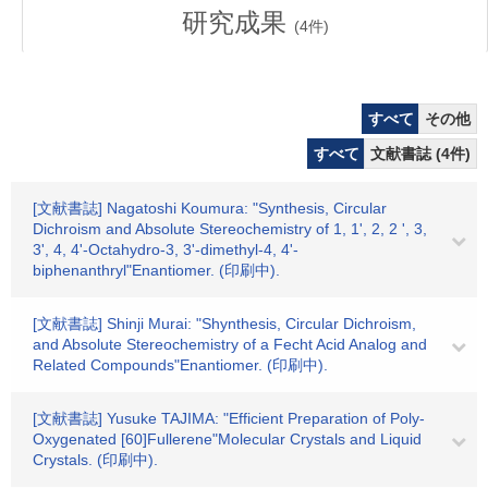
研究成果
(
4
件)
すべて
その他
すべて
文献書誌 (4件)
[文献書誌] Nagatoshi Koumura: "Synthesis, Circular
Dichroism and Absolute Stereochemistry of 1, 1', 2, 2 ', 3,
3', 4, 4'-Octahydro-3, 3'-dimethyl-4, 4'-
biphenanthryl"Enantiomer. (印刷中).
[文献書誌] Shinji Murai: "Shynthesis, Circular Dichroism,
and Absolute Stereochemistry of a Fecht Acid Analog and
Related Compounds"Enantiomer. (印刷中).
[文献書誌] Yusuke TAJIMA: "Efficient Preparation of Poly-
Oxygenated [60]Fullerene"Molecular Crystals and Liquid
Crystals. (印刷中).