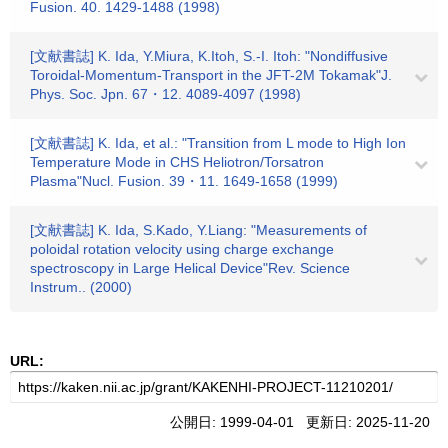
Fusion. 40. 1429-1488 (1998)
[文献書誌] K. Ida, Y.Miura, K.Itoh, S.-I. Itoh: "Nondiffusive
Toroidal-Momentum-Transport in the JFT-2M Tokamak"J.
Phys. Soc. Jpn. 67・12. 4089-4097 (1998)
[文献書誌] K. Ida, et al.: "Transition from L mode to High Ion
Temperature Mode in CHS Heliotron/Torsatron
Plasma"Nucl. Fusion. 39・11. 1649-1658 (1999)
[文献書誌] K. Ida, S.Kado, Y.Liang: "Measurements of
poloidal rotation velocity using charge exchange
spectroscopy in Large Helical Device"Rev. Science
Instrum.. (2000)
URL:
公開日: 1999-04-01 更新日: 2025-11-20