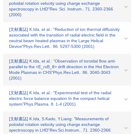
poloidal rotation velocity using charge exchange
spectroscopy in LHD"Rev. Sci. Instrum.. 71. 2360-2366
(2000)
[文献書誌] K.Ida, et al.: "Reduction of ion thermal diffusivity
associated with the transition of radial electric field in the
neutral beam heated plasmas in the Large Helical
Device"Phys.Rev.Lett.. 86. 5297-5300 (2001)
[文献書誌] K.Ida, et al.: "Observation of toroidal flow anti-
parallel to the <E_rxB_θ> drift direction in the Hot Electron
Mode Plasmas in CHS"Phys.Rev.Lett.. 86. 3040-3043
(2001)
[文献書誌] K.Ida, et al.: "Experimental test of the radial
electric force balance equation In the compact helical
system"Phys.Plasma. 8. 1-4 (2001)
[文献書誌] K.Ida, S.Kado, Y.Liang: "Measurements of
poloidal rotation velocity using charge exchange
spectroscopy in LHD"Rev.Sci.Instrum.. 71. 2360-2366