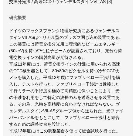
交換分光法 / 高速CCD / ヴェンデルスタインVII-AS (8)
研究概要
ドイツのマックスプランク物理研究所にあるヴェンデルス
タインVII-ASはヘリカル型のプラズマ閉じ込め装置である。
この装置には荷電交換分光用に理想的なビームエネルギー
(50keV)を持つ中性粒子ビームが設置されており、充分な荷
電交換ラインの輻射光量が期待される。
平成11年度には、荷電交換ラインの計測に用いられる高速
のCCD検出器として、80x80のピクセルを持つ冷却CCDカ
メラを購入した。平成12年度にファブリペロー干渉計を購
入し、テストを行った。ファブリペロー干渉計は近接した
平行ミラーの平行度を極めて高精度に保つことにより、光
の干渉を利用をして特定の波長のみを透過させる装置であ
る。その為、光軸を高精度に合わせなければならない。ヴ
ェンデルスタインVII-ASグループ側から送られた、光ファイ
バーバンドルをもとにして、ファブリペロー干渉計と結合
するための調整架台を設計した。
平成13年度にはこの調整架台を使って総合試験を行った。