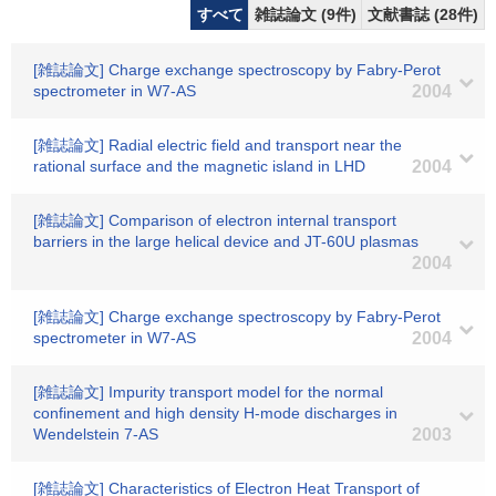
すべて
雑誌論文 (9件)
文献書誌 (28件)
[雑誌論文] Charge exchange spectroscopy by Fabry-Perot
spectrometer in W7-AS
2004
[雑誌論文] Radial electric field and transport near the
rational surface and the magnetic island in LHD
2004
[雑誌論文] Comparison of electron internal transport
barriers in the large helical device and JT-60U plasmas
2004
[雑誌論文] Charge exchange spectroscopy by Fabry-Perot
spectrometer in W7-AS
2004
[雑誌論文] Impurity transport model for the normal
confinement and high density H-mode discharges in
Wendelstein 7-AS
2003
[雑誌論文] Characteristics of Electron Heat Transport of