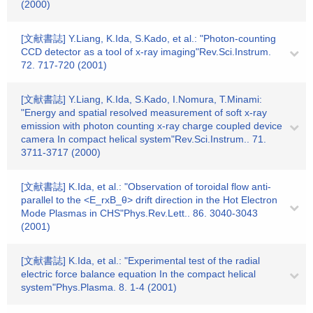
(2000)
[文献書誌] Y.Liang, K.Ida, S.Kado, et al.: "Photon-counting
CCD detector as a tool of x-ray imaging"Rev.Sci.Instrum.
72. 717-720 (2001)
[文献書誌] Y.Liang, K.Ida, S.Kado, I.Nomura, T.Minami:
"Energy and spatial resolved measurement of soft x-ray
emission with photon counting x-ray charge coupled device
camera In compact helical system"Rev.Sci.Instrum.. 71.
3711-3717 (2000)
[文献書誌] K.Ida, et al.: "Observation of toroidal flow anti-
parallel to the <E_rxB_θ> drift direction in the Hot Electron
Mode Plasmas in CHS"Phys.Rev.Lett.. 86. 3040-3043
(2001)
[文献書誌] K.Ida, et al.: "Experimental test of the radial
electric force balance equation In the compact helical
system"Phys.Plasma. 8. 1-4 (2001)