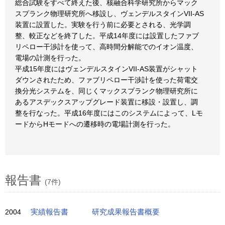
総合試験をすべて終えた後、核融合科学研究所からマック
スプランク物理研究所へ移設し、ヴェンデルスタインVII-AS
装置に設置した。実験を行う前に必要とされる、光学調
整、較正などを終了した。平成14年度には設置したファブ
リペロー干渉計を使って、高時間分解能でのイオン温度、
電場の計測を行った。
平成15年度にはヴェンデルスタインVII-AS装置がシャット
ダウンされたため、ファブリペロー干渉計を使った荷電交
換分光システムを、同じくマックスプランク物理研究所に
あるアスデックスアップグレード装置に移設・設置し、調
整を行なった。平成16年度にはこのシステムによって、Lモ
ードからHモードへの遷移時の電場計測を行った。
報告書
(7件)
2004
実績報告書
研究成果報告書概要