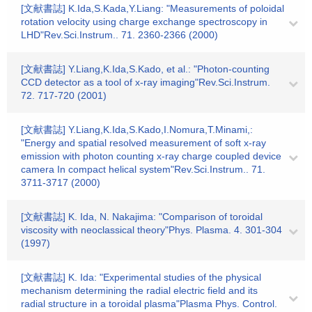
[文献書誌] K.Ida,S.Kada,Y.Liang: "Measurements of poloidal
rotation velocity using charge exchange spectroscopy in
LHD"Rev.Sci.Instrum.. 71. 2360-2366 (2000)
[文献書誌] Y.Liang,K.Ida,S.Kado, et al.: "Photon-counting
CCD detector as a tool of x-ray imaging"Rev.Sci.Instrum.
72. 717-720 (2001)
[文献書誌] Y.Liang,K.Ida,S.Kado,I.Nomura,T.Minami,:
"Energy and spatial resolved measurement of soft x-ray
emission with photon counting x-ray charge coupled device
camera In compact helical system"Rev.Sci.Instrum.. 71.
3711-3717 (2000)
[文献書誌] K. Ida, N. Nakajima: "Comparison of toroidal
viscosity with neoclassical theory"Phys. Plasma. 4. 301-304
(1997)
[文献書誌] K. Ida: "Experimental studies of the physical
mechanism determining the radial electric field and its
radial structure in a toroidal plasma"Plasma Phys. Control.