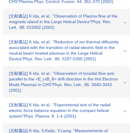
CHS"Plasma Phys. Control. Fusion. 44. 361-370 (2002)
[文献書誌] K.Ida, et al.: "Observation of Plasma flow at the
magnetic island in the Large Helical Device"Phys. Rev.
Lett.. 88. 015002 (2002)
[文献書誌] K.Ida, et al.: "Reduction of ion thermal diffusivity
associated with the transition of radial electric field in the
neutral beam heated plasmas in the Large Helical
Device"Phys. Rev. Lett.. 86. 5297-5300 (2001)
[文献書誌] K.Ida, et al.: "Observation of toroidal flow anti-
parallel to the <E_rxB_θ> drift direction in the Hot Electron
Mode Plasmas in CHS"Phys. Rev. Lett.. 86. 3040-3043
(2001)
[文献書誌] K.Ida, et al.: "Experimental test of the radial
electric force balance equation In the compact helical
system"Phys. Plasma. 8. 1-4 (2001)
[文献書誌] K.Ida, S.Kado, Y.Liang: "Measurements of