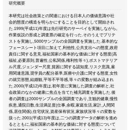
研究概要
本研究は社会政策との関連における日本人の価値意識や社
会的態度の構造を明らかにすることを目的として開始され
た.1999(平成11)年度は先行研究のサーベイを実施しながら,
作業仮説の形成と調査票の確定を行った.そのうえでプリテ
ストを実施し,5000サンプルの全国調査を実施した.基本的な
フェースシート項目に加えて,利他性,公共支出への態度,政府
責任に関する意見,福祉国家の基本的な価値に対する態度(高
福祉,必要原則,普遍性,公私関係,権利性等々),ポストマテリア
ル尺度,ジェンダー尺度,貧困に関する認知度,リスク意識,雇
用関連意識,奨学員の配分基準,医療や介護に関する態度,女性
の就労形態,結婚観,平等不平等感,等々の変数が組み込まれ
た.2000(平成12)年度は,初年度に実施した調査の解析と,社
会政策のなかの健康に焦点を当てた補充調査を実施した.後
者の調査は2000サンプルの全国調査であり,主観的健康,慢性
疾患,通院日数,生活満足度(仕事,余暇,家庭生活,家計,人間関
係,居住関係),住宅状況,資産保有状況,家族状況等々の変数を
扱った.2001(平成13)年度は,二つの調査データの解析を進め
るとともに,福祉国家の基本的な価値に対する態度について