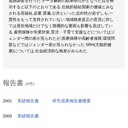
追跡調査を行った.データ解析の結果明らかとなった点を例
示すると以下のとおりである.伝統的福祉国家の価値とみな
される高福祉,必要,普遍,公共といった志向性が必ずしも,一
貫性をもって支持されていない.地域格差是正の意見に対し
ては居住地域だけでなく階層的な要因も影響を及ぼしてい
る.雇用保険や失業対策,育児・子育て支援などについてはジ
ェンダー間の差が見られたが,医療保障や高齢者保障,環境問
題などではジェンダー差が見られなかった.SRH(主観的健
康)については,社会経済的な格差がみられた.
報告書
(4件)
2001
実績報告書
研究成果報告書概要
2000
実績報告書