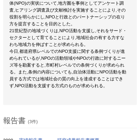
体(NPO)の実状について,地方圏を事例としてアンケート調
査,ヒアリング調査及び文献検討を実施することにより,その
役割を明らかにし,NPOと行政とのパートナーシップの在り
方を提言することを目的とした。
21世紀型の地域づくりは,NPO活動を支援し,それをサード・
セクターとして育てることにより,地域社会の有する力すな
わち地域力を伸ばすことが求められる。
今日,都道府県レベルでのNPO支援に関する条例づくりが進
められているが,NPOの活動領域やNPOの行政に対するニー
ズ等を勘案すると,市町村レベルでの条例づくりが求められ
る。また,条例の内容についても,自治体活動にNPO活動を動
員する方式では地域社会の質の向上を達成することはでき
ず,NPO活動を支援する方式のものが求められる。
報告書
(3件)