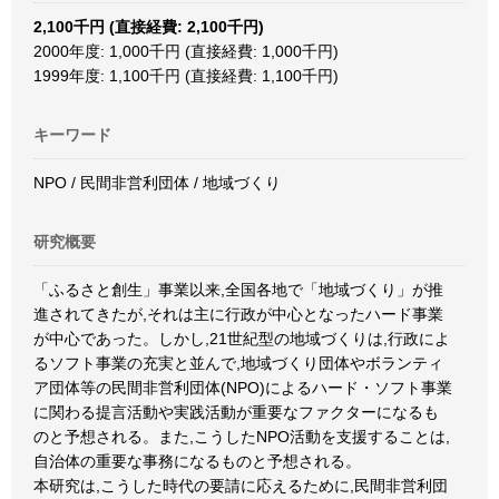
2,100千円 (直接経費: 2,100千円)
2000年度: 1,000千円 (直接経費: 1,000千円)
1999年度: 1,100千円 (直接経費: 1,100千円)
キーワード
NPO / 民間非営利団体 / 地域づくり
研究概要
「ふるさと創生」事業以来,全国各地で「地域づくり」が推
進されてきたが,それは主に行政が中心となったハード事業
が中心であった。しかし,21世紀型の地域づくりは,行政によ
るソフト事業の充実と並んで,地域づくり団体やボランティ
ア団体等の民間非営利団体(NPO)によるハード・ソフト事業
に関わる提言活動や実践活動が重要なファクターになるも
のと予想される。また,こうしたNPO活動を支援することは,
自治体の重要な事務になるものと予想される。
本研究は,こうした時代の要請に応えるために,民間非営利団