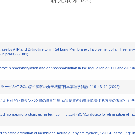
(
32
件)
 by ATP and Dithiothreitol in Rat Lung Membrane : Involvement of an Insensitive a
In press). (2002)
otein phosphorylation and dephosphorylation in the regulation of DTT-and ATP-
ラーゼ,SAT-GCの活性調節の分子機構"日本薬理学雑誌. 119・3. 61 (2002)
acid (BCA)法による可溶化膜タンパク質の微量定量-妨害物質の影響を除去する方法の考案"生化学. 73・
membrane-protein, using bicinconinic acid (BCA):a device for elimination of int
ies of the activation of membrane-bound guanylate cyclase, SAT-GC of rat lung"