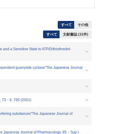
すべて
その他
すべて
文献書誌 (32件)
nd a Sensitive State to ATP/Dithiothreitol-
dependent guanylate cyclase"The Japanese Journal
8. 795 (2001)
erfering substances"The Japanese Journal of
The Japanese Journal of Pharmacology. 85・Sup.I.