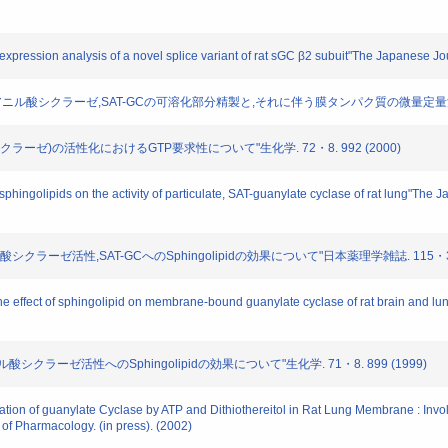
ression analysis of a novel splice variant of rat sGC β2 subuit"The Japanese J
型グアニル酸シクラーゼ,SAT-GCの可溶化部分精製と,それに伴う膜タンパク質の微量定量法"日本薬
クラーゼ)の活性化におけるGTP要求性について"生化学. 72・8. 992 (2000)
phingolipids on the activity of particulate, SAT-guanylate cyclase of rat lung"Th
ラーゼ活性,SAT-GCへのSphingolipidの効果について"日本薬理学雑誌. 115・3. 8
effect of sphingolipid on membrane-bound guanylate cyclase of rat brain and l
ラーゼ活性へのSphingolipidの効果について"生化学. 71・8. 899 (1999)
n of guanylate Cyclase by ATP and Dithiothereitol in Rat Lung Membrane : Involve
of Pharmacology. (in press). (2002)