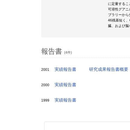
に定量するこ
可溶性グアニル
ブラリーから
46残基短く
臓、および脳
報告書
(4件)
実績報告書
研究成果報告書概要
2001
実績報告書
2000
実績報告書
1999