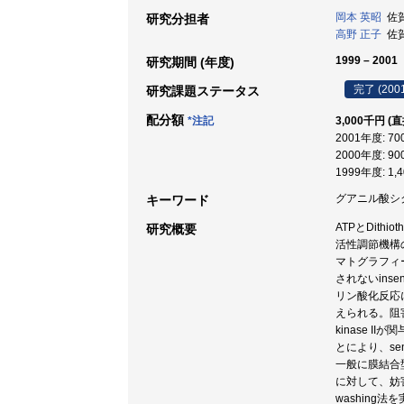
岡本 英昭
佐賀
研究分担者
高野 正子
佐賀
1999 – 2001
研究期間 (年度)
完了 (200
研究課題ステータス
配分額
*注記
3,000千円 (
2001年度: 7
2000年度: 9
1999年度: 1,
グアニル酸シクラー
キーワード
ATPとDith
研究概要
活性調節機構
マトグラフィー
されないinsen
リン酸化反応によ
えられる。阻害薬の
kinase 
とにより、sen
一般に膜結合
に対して、妨
washing法