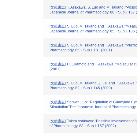
[文献書誌] T. Asakawa, S. Luo and M. Takano: "Possibl
Japanese Journal of Pharmacology. 88・Sup.I. 167 
[文献書誌] S. Luo, M. Takano and T. Asakawa: "Measureme
Japanese Journal of Pharmacology. 85・Sup.I. 185 
[文献書誌] S. Luo, M. Takano and T. Asakawa: "Purifica
Pharmacology. 85・Sup.I. 181 (2001)
[文献書誌] H. Okamoto and T. Asakawa: "Molecular cloni
(2001)
[文献書誌] S. Luo, M. Takano, Z. Lai and T. Asakawa: "Pur
Pharmacology. 82・Sup.I. 145 (2000)
[文献書誌] Shiwen Luo: "Regulation of Guanylate Cyclase
Stimulation"The Japanese Journal of Pharmacology. (
[文献書誌] Takeo Asakawa: "Possible involvement of pr
of Pharmacology. 88・Sup.I. 167 (2002)