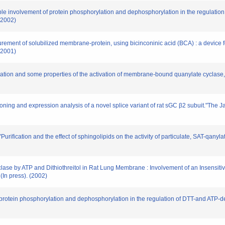
e involvement of protein phosphorylation and dephosphorylation in the regulatio
(2002)
nt of solubilized membrane-protein, using bicinconinic acid (BCA) : a device for
(2001)
tion and some properties of the activation of membrane-bound quanylate cyclase,
ng and expression analysis of a novel splice variant of rat sGC β2 subuit."The
ification and the effect of sphingolipids on the activity of particulate, SAT-qanyl
 by ATP and Dithiothreitol in Rat Lung Membrane : Involvement of an Insensitive a
In press). (2002)
otein phosphorylation and dephosphorylation in the regulation of DTT-and ATP-