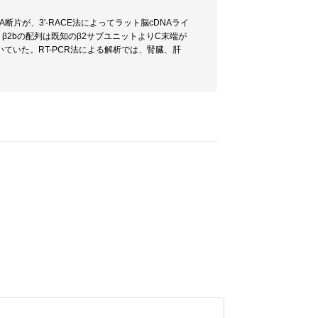
A断片が、3'-RACE法によってラット脳cDNAライ
β2bの配列は既知のβ2サブユニットよりC末端が
ていた。RT-PCR法による解析では、腎臓、肝