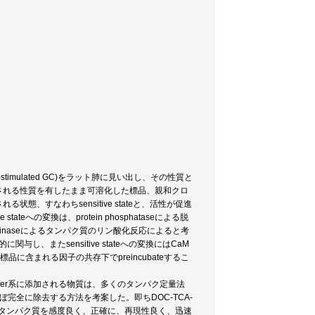
-stimulated GC)をラット肺に見い出し、その性質と
進される性質を有したまま可溶化した標品、親和クロ
態、すなわちsensitive stateと、活性が促進
e stateへの変換は、protein phosphataseによる脱
otein kinaseによるタンパク質のリン酸化反応によると考
分的に関与し、またsensitive stateへの変換にはCaM
標品に含まれる因子の共存下でpreincubateするこ
fer系に添加される物質は、多くのタンパク定量法
完全に除去する方法を考案した。即ちDOC-TCA-
gの極めて微量のタンパク質を感度良く、正確に、再現性良く、迅速