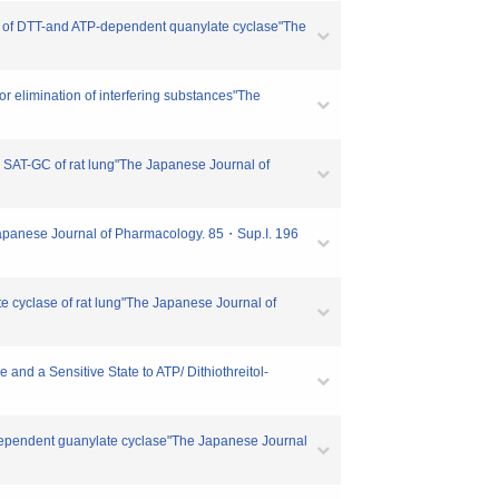
n of DTT-and ATP-dependent quanylate cyclase"The
 elimination of interfering substances"The
 SAT-GC of rat lung"The Japanese Journal of
 Japanese Journal of Pharmacology. 85・Sup.I. 196
ate cyclase of rat lung"The Japanese Journal of
nd a Sensitive State to ATP/ Dithiothreitol-
dependent guanylate cyclase"The Japanese Journal