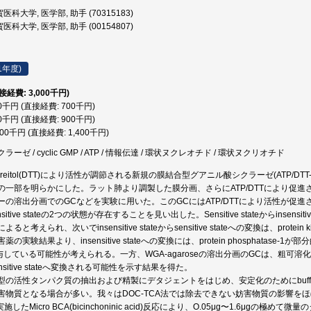
医科大学, 医学部, 助手 (70315183)
医科大学, 医学部, 助手 (00154807)
1年度)
直接経費: 3,000千円)
00千円 (直接経費: 700千円)
00千円 (直接経費: 900千円)
400千円 (直接経費: 1,400千円)
ゼ / cyclic GMP / ATP / 情報伝達 / 環状ヌクレオチド / 環状ヌクリオチド
iothreitol(DTT)により活性が調節される新規の膜結合型グアニル酸シクラーゼ(ATP/DTT
の一部を明らかにした。ラット肺より調製した膜分画、さらにATP/DTTにより促
の溶出分画でのGCなどを実験に用いた。このGCにはATP/DTTにより活性が促進される状
sitive stateの2つの状態が存在することを見い出した。Sensitive stateからinsensitiv
ると考えられ、次いでinsensitive stateからsensitive stateへの変換は、pr
実験結果より、insensitive stateへの変換には、protein phosphatase-1が部
IIが関与している可能性が考えられる。一方、WGA-agaroseの溶出分画のGCは、粗可溶化
sitive stateへ変換される可能性を示す結果を得た。
型の活性タンパク質の抽出および精製にデタジェントをはじめ、安定化のためにbuf
害物質となる場合が多い。我々はDOC-TCA法では除去できない妨害物質の影響をほぼ
を実施したMicro BCA(bicinchoninic acid)反応により、O.05μg〜1.6μ