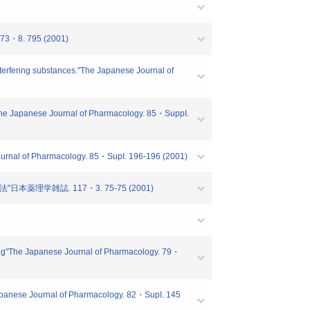
8. 795 (2001)
terfering substances."The Japanese Journal of
"The Japanese Journal of Pharmacology. 85・SuppI.
Journal of Pharmacology. 85・SupI. 196-196 (2001)
理学雑誌. 117・3. 75-75 (2001)
ung"The Japanese Journal of Pharmacology. 79・
e Japanese Journal of Pharmacology. 82・SupI. 145