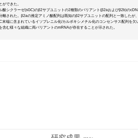
とができた。
酸シクラーゼ(sGC)のβ2サブユニットの2種類のバリアント(β2aおよびβ2b)のcDN
分離された。β2aの推定アミノ酸配列は既知のβ2サブユニットの配列と一致したが、
、C末端に含まれているイソプレニル化/カルボキシメチル化のコンセンサス配列を欠い
を含む様々な組織に両バリアントのmRNAが存在することが示された。
研究成果