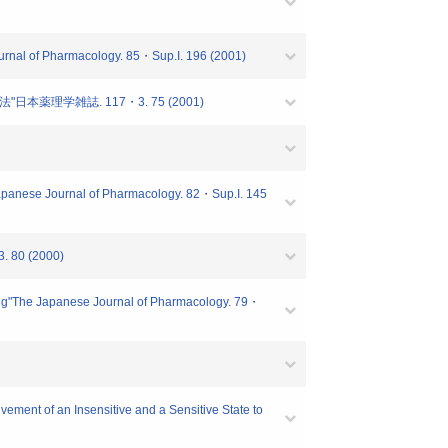
ournal of Pharmacology. 85・Sup.I. 196 (2001)
理学雑誌. 117・3. 75 (2001)
e Japanese Journal of Pharmacology. 82・Sup.I. 145
0 (2000)
ung"The Japanese Journal of Pharmacology. 79・
ment of an Insensitive and a Sensitive State to