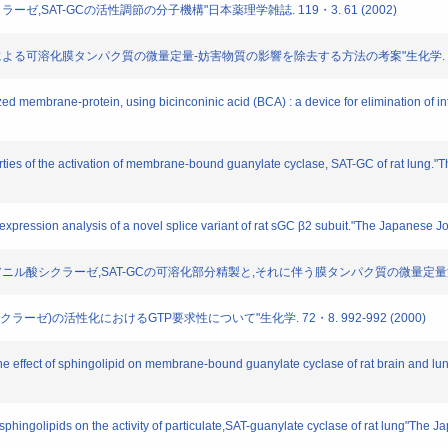
ラーゼ,SAT-GCの活性調節の分子機構"日本薬理学雑誌. 119・3. 61 (2002)
acid(BCA)法による可溶化膜タンパク質の微量定量-妨害物質の影響を除去する方法の考案"生化学. 73・
membrane-protein, using bicinconinic acid (BCA) : a device for elimination of in
ies of the activation of membrane-bound guanylate cyclase, SAT-GC of rat lung.
ression analysis of a novel splice variant of rat sGC β2 subuit."The Japanese 
グアニル酸シクラーゼ,SAT-GCの可溶化部分精製と,それに伴う膜タンパク質の微量定量法"日本薬
ラーゼ)の活性化におけるGTP要求性について"生化学. 72・8. 992-992 (2000)
effect of sphingolipid on membrane-bound guanylate cyclase of rat brain and l
sphingolipids on the activity of particulate,SAT-guanylate cyclase of rat lung"Th