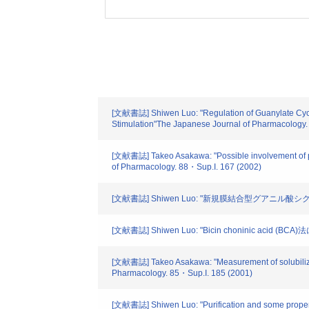
[文献書誌] Shiwen Luo: "Regulation of Guanylate Cyclase
Stimulation"The Japanese Journal of Pharmacology. (
[文献書誌] Takeo Asakawa: "Possible involvement of pr
of Pharmacology. 88・Sup.I. 167 (2002)
[文献書誌] Shiwen Luo: "新規膜結合型グアニル酸シク
[文献書誌] Shiwen Luo: "Bicin choninic 
[文献書誌] Takeo Asakawa: "Measurement of solubilized 
Pharmacology. 85・Sup.I. 185 (2001)
[文献書誌] Shiwen Luo: "Purification and some propert