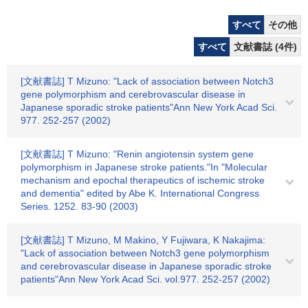
すべて
その他
すべて
文献書誌 (4件)
[文献書誌] T Mizuno: "Lack of association between Notch3
gene polymorphism and cerebrovascular disease in
Japanese sporadic stroke patients"Ann New York Acad Sci.
977. 252-257 (2002)
[文献書誌] T Mizuno: "Renin angiotensin system gene
polymorphism in Japanese stroke patients."In "Molecular
mechanism and epochal therapeutics of ischemic stroke
and dementia" edited by Abe K. International Congress
Series. 1252. 83-90 (2003)
[文献書誌] T Mizuno, M Makino, Y Fujiwara, K Nakajima:
"Lack of association between Notch3 gene polymorphism
and cerebrovascular disease in Japanese sporadic stroke
patients"Ann New York Acad Sci. vol.977. 252-257 (2002)