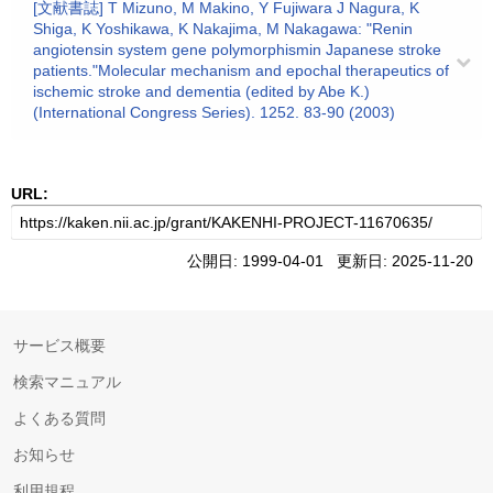
[文献書誌] T Mizuno, M Makino, Y Fujiwara J Nagura, K
Shiga, K Yoshikawa, K Nakajima, M Nakagawa: "Renin
angiotensin system gene polymorphismin Japanese stroke
patients."Molecular mechanism and epochal therapeutics of
ischemic stroke and dementia (edited by Abe K.)
(International Congress Series). 1252. 83-90 (2003)
URL:
公開日: 1999-04-01 更新日: 2025-11-20
サービス概要
検索マニュアル
よくある質問
お知らせ
利用規程