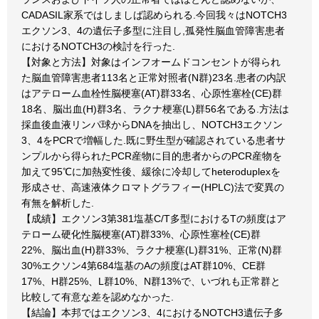
CADASIL家系ではしましば認められる.今回我々はNOTCH3
エクソン3、4の遺伝子多型に注目し,孤発性脳血管障害患者
におけるNOTCH3の検討を行った.
【対象と方法】対象はインフオームドコンセントが得られ
た脳血管障害患者113名と正常対照者(N群)23名.患者の内訳
はアテローム血栓性脳梗塞(AT)群33名、心原性塞栓(CE)群
18名、脳出血(H)群3名、ラクナ梗塞(L)群56名である.方法は
採血後血液リンパ球からDNAを抽出し、NOTCH3エクソン
3、4をPCRで増幅した.既に野生型が確認されている患者サ
ンプルから得られたPCR産物に目的患者からのPCR産物を
加えて95℃に加熱変性後、緩徐に冷却してheteroduplexを
形成させ、高速液体クロマトグラフィー(HPLC)法で変異の
有無を解析した.
【成績】エクソン3第381塩基C/T多型におけるTの頻度はア
テローム硬化性脳梗塞(AT)群33%、心原性塞栓(CE)群
22%、脳出血(H)群33%、ラクナ梗塞(L)群31%、正常(N)群
30%エクソン4第684塩基のAの頻度はAT群10%、CE群
17%、H群25%、L群10%、N群13%で、いづれも正常群と
比較して有意な差を認めなかった.
【結論】本邦ではエクソン3、4におけるNOTCH3遺伝子多