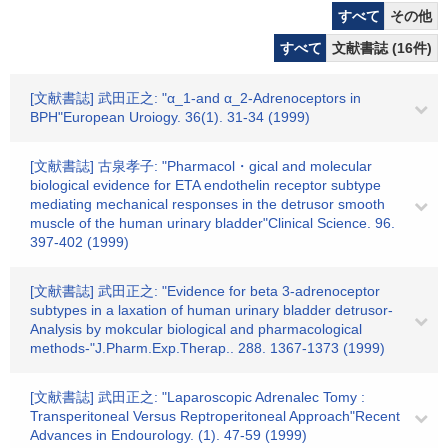
すべて
その他
すべて
文献書誌 (16件)
[文献書誌] 武田正之: "α_1-and α_2-Adrenoceptors in
BPH"European Uroiogy. 36(1). 31-34 (1999)
[文献書誌] 古泉孝子: "Pharmacol・gical and molecular
biological evidence for ETA endothelin receptor subtype
mediating mechanical responses in the detrusor smooth
muscle of the human urinary bladder"Clinical Science. 96.
397-402 (1999)
[文献書誌] 武田正之: "Evidence for beta 3-adrenoceptor
subtypes in a laxation of human urinary bladder detrusor-
Analysis by mokcular biological and pharmacological
methods-"J.Pharm.Exp.Therap.. 288. 1367-1373 (1999)
[文献書誌] 武田正之: "Laparoscopic Adrenalec Tomy :
Transperitoneal Versus Reptroperitoneal Approach"Recent
Advances in Endourology. (1). 47-59 (1999)