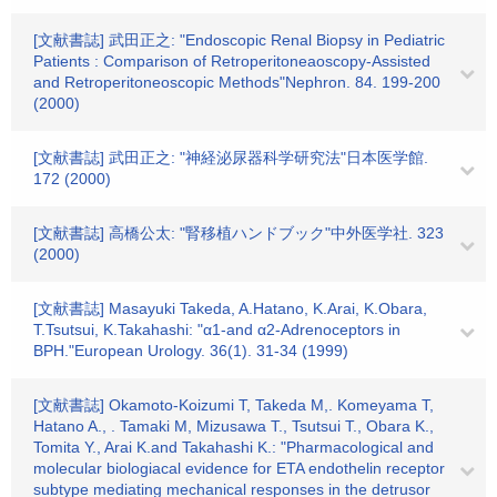
[文献書誌] 武田正之: "Endoscopic Renal Biopsy in Pediatric
Patients : Comparison of Retroperitoneaoscopy-Assisted
and Retroperitoneoscopic Methods"Nephron. 84. 199-200
(2000)
[文献書誌] 武田正之: "神経泌尿器科学研究法"日本医学館.
172 (2000)
[文献書誌] 高橋公太: "腎移植ハンドブック"中外医学社. 323
(2000)
[文献書誌] Masayuki Takeda, A.Hatano, K.Arai, K.Obara,
T.Tsutsui, K.Takahashi: "α1-and α2-Adrenoceptors in
BPH."European Urology. 36(1). 31-34 (1999)
[文献書誌] Okamoto-Koizumi T, Takeda M,. Komeyama T,
Hatano A., . Tamaki M, Mizusawa T., Tsutsui T., Obara K.,
Tomita Y., Arai K.and Takahashi K.: "Pharmacological and
molecular biologiacal evidence for ETA endothelin receptor
subtype mediating mechanical responses in the detrusor