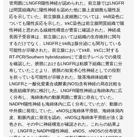
管周囲にLNGFR陽性神経が認められた。前立腺ではLNGFR
は間質組織内に陽性神経を認めた他に腺上皮細胞も陽性反
応を示していた。前立腺腺上皮細胞については、trkB染色に
ついても陽性反応を示した。trkC染色は前立腺間質組織で陽
性神経と思われる線維性構造が豊富に確認された。神経成
長因子受容体は、前立腺においては組織の生存維持に関与
するだけでなく、LNGFRとtrkBは腺分泌にも関与している
可能性が示唆された。前立腺においてtrkB、trkCに対する
RT-PCR/Southern hybridizationにて遺伝子レベルでの発現
を確認した。膀胱におけるLNGFRは粘膜下組織に豊富に分
布していたことより、膀胱の知覚求心性神経としての役割
を担っている可能性が示唆された。陰茎海綿体組織で
LNGFRと一酸化窒素合成酵素(NOS)含有神経の局在比較を
免疫組織学的に検討した。LNGFR陽性神経は海綿体内に広
く分布し、海綿体内の動脈周囲に豊富に存在していた。
NADPH陽性神経も海綿体内に広く分布していたが、動脈の
中外膜に発現していた。eNOSは海綿体平滑筋、海綿体洞内
皮、動脈内皮に発現を認め、nNOSは海綿体平滑筋が淡く染
色され、その中に神経構造が確認された。これらの結果よ
り、LNGFRとNADPH陽性神経、eNOS、nNOSの分布状況