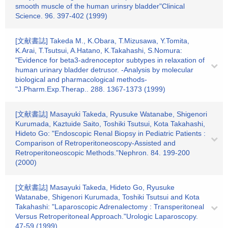
smooth muscle of the human urinsry bladder"Clinical
Science. 96. 397-402 (1999)
[文献書誌] Takeda M., K.Obara, T.Mizusawa, Y.Tomita,
K.Arai, T.Tsutsui, A.Hatano, K.Takahashi, S.Nomura:
"Evidence for beta3-adrenoceptor subtypes in relaxation of
human urinary bladder detrusor. -Analysis by molecular
biological and pharmacological methods-
"J.Pharm.Exp.Therap.. 288. 1367-1373 (1999)
[文献書誌] Masayuki Takeda, Ryusuke Watanabe, Shigenori
Kurumada, Kaztuide Saito, Toshiki Tsutsui, Kota Takahashi,
Hideto Go: "Endoscopic Renal Biopsy in Pediatric Patients :
Comparison of Retroperitoneoscopy-Assisted and
Retroperitoneoscopic Methods."Nephron. 84. 199-200
(2000)
[文献書誌] Masayuki Takeda, Hideto Go, Ryusuke
Watanabe, Shigenori Kurumada, Toshiki Tsutsui and Kota
Takahashi: "Laparoscopic Adrenalectomy : Transperitoneal
Versus Retroperitoneal Approach."Urologic Laparoscopy.
47-59 (1999)