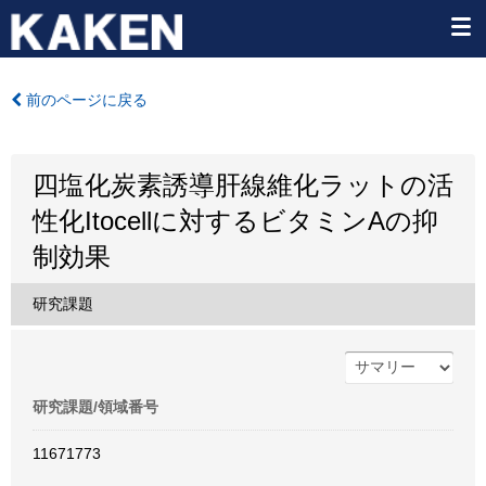
前のページに戻る
四塩化炭素誘導肝線維化ラットの活
性化Itocellに対するビタミンAの抑
制効果
研究課題
研究課題/領域番号
11671773