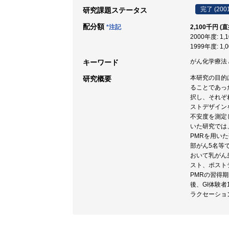
完了 (200
研究課題ステータス
配分額
*注記
2,100千円 (
2000年度: 1,
1999年度: 1,
がん化学療法 /
キーワード
本研究の目的
研究概要
ることであった。
択し、それぞ
ストデザインを用
不安度を測定
いた研究では
PMRを用い
部がん5名等
おいて乳がん
スト、ポストテ
PMRの習得
後、GI体験
ラクセーショ