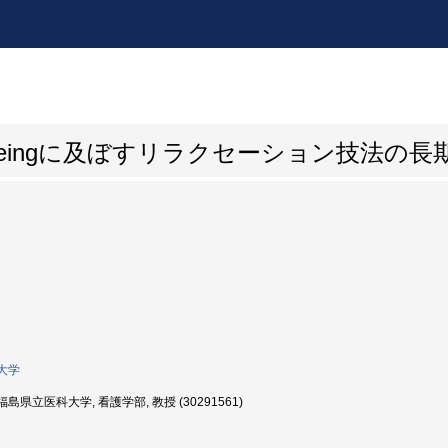
-beingに及ぼすリラクセーション技法の長
大学
島県立医科大学, 看護学部, 教授 (30291561)