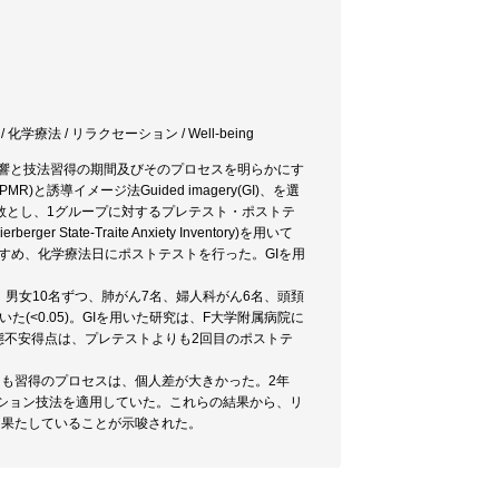
学療法 / リラクセーション / Well-being
期的影響と技法習得の期間及びそのプロセスを明らかにす
MR)と誘導イメージ法Guided imagery(GI)、を選
数とし、1グループに対するプレテスト・ポストテ
e-Traite Anxiety Inventory)を用いて
すすめ、化学療法日にポストテストを行った。GIを用
、男女10名ずつ、肺がん7名、婦人科がん6名、頭頚
<0.05)。GIを用いた研究は、F大学附属病院に
態不安得点は、プレテストよりも2回目のポストテ
法とも習得のプロセスは、個人差が大きかった。2年
ーション技法を適用していた。これらの結果から、リ
割を果たしていることが示唆された。