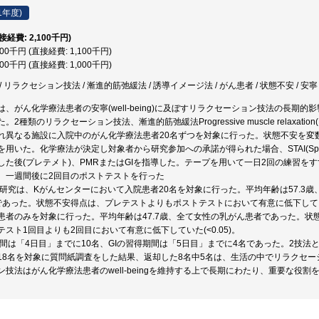
1年度)
直接経費: 2,100千円)
100千円 (直接経費: 1,100千円)
000千円 (直接経費: 1,000千円)
 リラクセション技法 / 漸進的筋弛緩法 / 誘導イメージ法 / がん患者 / 状態不安 / 安寧 / 化
は、がん化学療法患者の安寧(well-being)に及ぼすリラクセーション技法の長
2種類のリラクセーション技法、漸進的筋弛緩法Progressive muscle relaxation(P
れ異なる施設に入院中のがん化学療法患者20名ずつを対象に行った。状態不安を変
いた。化学療法が決定し対象者から研究参加への承諾が得られた場合、STAI(Spierberger Stat
した後(プレテメト)、PMRまたはGIを指導した。テープを用いて一日2回の練習を
、一週間後に2回目のポストテストを行った
た研究は、Kがんセンターにおいて入院患者20名を対象に行った。平均年齢は57.3歳
であった。状態不安得点は、プレテストよりもポストテストにおいて有意に低下していた(
患者のみを対象に行った。平均年齢は47.7歳、全て女性の乳がん患者であった。状
スト1回目よりも2回目において有意に低下していた(<0.05)。
期間は「4日目」までに10名、GIの習得期間は「5日目」までに4名であった。2技
者18名を対象に質問紙調査をした結果、返却した8名中5名は、生活の中でリラクセ
ン技法はがん化学療法患者のwell-beingを維持する上で長期にわたり、重要な役