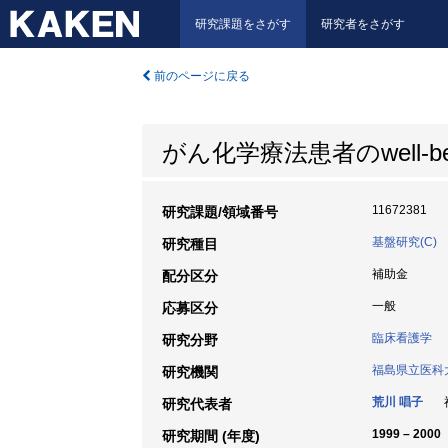
研究課題をさがす
研究者をさがす
前のページに戻る
がん化学療法患者のwell
11672381
研究課題/領域番号
基盤研究(C)
研究種目
補助金
配分区分
一般
応募区分
臨床看護学
研究分野
福島県立医科
研究機関
荒川 唱子
福
研究代表者
1999 – 2000
研究期間 (年度)