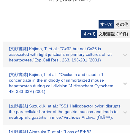
すべて
その他
すべて
文献書誌 (19件)
[文献書誌] Kojima, T. et al.: "Cx32 but not Cx26 is
associated with tight junctions in primary cultures of rat
hepatocytes."Exp.Cell Res.. 263. 193-201 (2001)
[文献書誌] Kojima,T. et al.: "Occludin and claudin-1
concentrate in the midbody of immortalized mouse
hepatocytes during cell division."J.Histochem.Cytochem..
49. 333-339 (2001)
[文献書誌] Suzuki,K. et al.: "SS1 Helicobactor pylori disrupts
the paracellular barrier of the gastric mucosa and leads to
neutrophilic gastritis in mice."Virchows.Archiv.. (印刷中).
[文献書誌] Akatsuka,T. et al.: "Loss of ErbB2