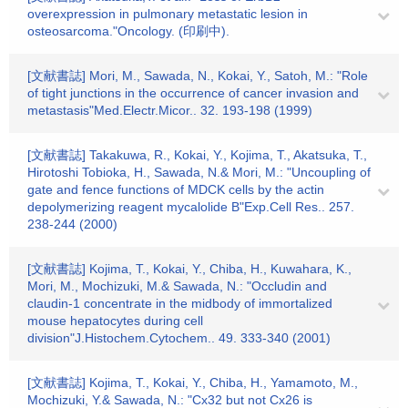
overexpression in pulmonary metastatic lesion in
osteosarcoma."Oncology. (印刷中).
[文献書誌] Mori, M., Sawada, N., Kokai, Y., Satoh, M.: "Role
of tight junctions in the occurrence of cancer invasion and
metastasis"Med.Electr.Micor.. 32. 193-198 (1999)
[文献書誌] Takakuwa, R., Kokai, Y., Kojima, T., Akatsuka, T.,
Hirotoshi Tobioka, H., Sawada, N.& Mori, M.: "Uncoupling of
gate and fence functions of MDCK cells by the actin
depolymerizing reagent mycalolide B"Exp.Cell Res.. 257.
238-244 (2000)
[文献書誌] Kojima, T., Kokai, Y., Chiba, H., Kuwahara, K.,
Mori, M., Mochizuki, M.& Sawada, N.: "Occludin and
claudin-1 concentrate in the midbody of immortalized
mouse hepatocytes during cell
division"J.Histochem.Cytochem.. 49. 333-340 (2001)
[文献書誌] Kojima, T., Kokai, Y., Chiba, H., Yamamoto, M.,
Mochizuki, Y.& Sawada, N.: "Cx32 but not Cx26 is