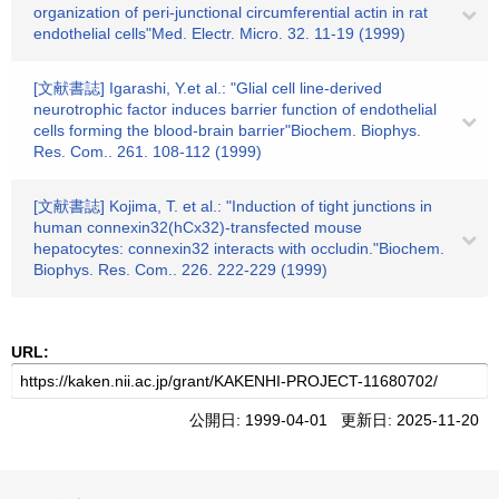
organization of peri-junctional circumferential actin in rat
endothelial cells"Med. Electr. Micro. 32. 11-19 (1999)
[文献書誌] Igarashi, Y.et al.: "Glial cell line-derived
neurotrophic factor induces barrier function of endothelial
cells forming the blood-brain barrier"Biochem. Biophys.
Res. Com.. 261. 108-112 (1999)
[文献書誌] Kojima, T. et al.: "Induction of tight junctions in
human connexin32(hCx32)-transfected mouse
hepatocytes: connexin32 interacts with occludin."Biochem.
Biophys. Res. Com.. 226. 222-229 (1999)
URL:
公開日: 1999-04-01 更新日: 2025-11-20