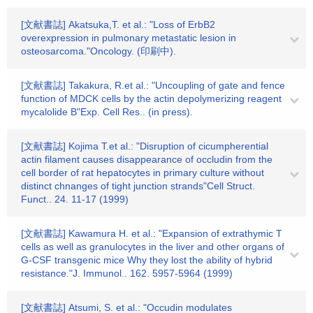
[文献書誌] Akatsuka,T. et al.: "Loss of ErbB2
overexpression in pulmonary metastatic lesion in
osteosarcoma."Oncology. (印刷中).
[文献書誌] Takakura, R.et al.: "Uncoupling of gate and fence
function of MDCK cells by the actin depolymerizing reagent
mycalolide B"Exp. Cell Res.. (in press).
[文献書誌] Kojima T.et al.: "Disruption of cicumpherential
actin filament causes disappearance of occludin from the
cell border of rat hepatocytes in primary culture without
distinct chnanges of tight junction strands"Cell Struct.
Funct.. 24. 11-17 (1999)
[文献書誌] Kawamura H. et al.: "Expansion of extrathymic T
cells as well as granulocytes in the liver and other organs of
G-CSF transgenic mice Why they lost the ability of hybrid
resistance."J. Immunol.. 162. 5957-5964 (1999)
[文献書誌] Atsumi, S. et al.: "Occudin modulates