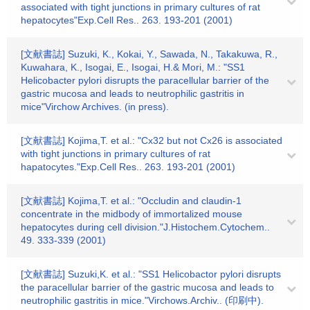
associated with tight junctions in primary cultures of rat
hepatocytes"Exp.Cell Res.. 263. 193-201 (2001)
[文献書誌] Suzuki, K., Kokai, Y., Sawada, N., Takakuwa, R.,
Kuwahara, K., Isogai, E., Isogai, H.& Mori, M.: "SS1
Helicobacter pylori disrupts the paracellular barrier of the
gastric mucosa and leads to neutrophilic gastritis in
mice"Virchow Archives. (in press).
[文献書誌] Kojima,T. et al.: "Cx32 but not Cx26 is associated
with tight junctions in primary cultures of rat
hapatocytes."Exp.Cell Res.. 263. 193-201 (2001)
[文献書誌] Kojima,T. et al.: "Occludin and claudin-1
concentrate in the midbody of immortalized mouse
hepatocytes during cell division."J.Histochem.Cytochem..
49. 333-339 (2001)
[文献書誌] Suzuki,K. et al.: "SS1 Helicobactor pylori disrupts
the paracellular barrier of the gastric mucosa and leads to
neutrophilic gastritis in mice."Virchows.Archiv.. (印刷中).