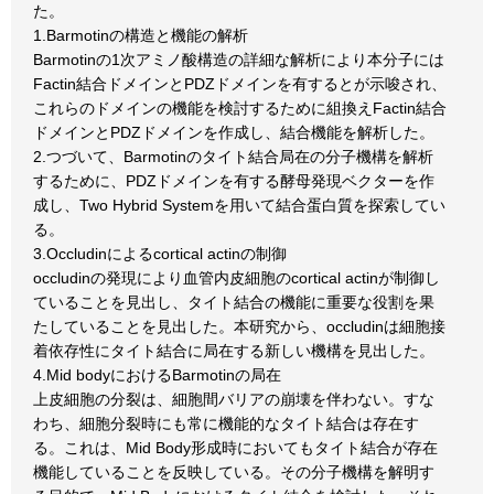
た。
1.Barmotinの構造と機能の解析
Barmotinの1次アミノ酸構造の詳細な解析により本分子には
Factin結合ドメインとPDZドメインを有するとが示唆され、
これらのドメインの機能を検討するために組換えFactin結合
ドメインとPDZドメインを作成し、結合機能を解析した。
2.つづいて、Barmotinのタイト結合局在の分子機構を解析
するために、PDZドメインを有する酵母発現ベクターを作
成し、Two Hybrid Systemを用いて結合蛋白質を探索してい
る。
3.Occludinによるcortical actinの制御
occludinの発現により血管内皮細胞のcortical actinが制御し
ていることを見出し、タイト結合の機能に重要な役割を果
たしていることを見出した。本研究から、occludinは細胞接
着依存性にタイト結合に局在する新しい機構を見出した。
4.Mid bodyにおけるBarmotinの局在
上皮細胞の分裂は、細胞間バリアの崩壊を伴わない。すな
わち、細胞分裂時にも常に機能的なタイト結合は存在す
る。これは、Mid Body形成時においてもタイト結合が存在
機能していることを反映している。その分子機構を解明す