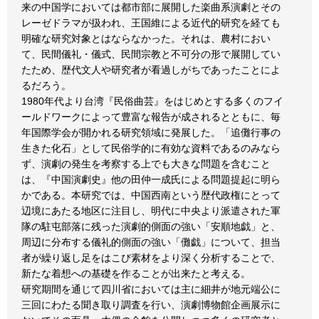
来の中国学においては都市部に展開した楽曲系演劇とその
レーゼドラマが扱われ、王国維による近代的研究を経ても
明確な研究対象とはならなかった。それは、農村におい
て、民間儀礼・儀式、民間宗教と不可分の形で展開してい
たため、歴代文人や研究者が看過しがちであったことによ
るだろう。
1980年代より台湾『民俗曲芸』をはじめとする多くのフイ
ールドワークによって豊富な報告が成されるとともに、毎
年国際学会が開かれる研究領域に発展した。「追儺行事の
生きた化石」として民俗学的に有効な資料であるのみなら
ず、演劇の発生を考察する上でも大きな問題を含むこと
は、『中国演劇史』他の田仲一成氏による問題提起に明ら
かである。本研究では、中国西南という歴代政権にとって
辺境にあたる地区に注目し、明代に中央より派遣された軍
隊の駐屯部落に残った演劇的側面の強い「安順地戯」と、
周辺に分布する儀礼的側面の強い「儺戯」について、担当
者が繰り返し足をはこび素材をより深く分析することで、
新たな着想への基礎を作ることが出来たと考える。
研究期間を通じて四川省においては主に細井が地元端公に
三回にわたる聞き取り調査を行い、演劇博物館企画展示に