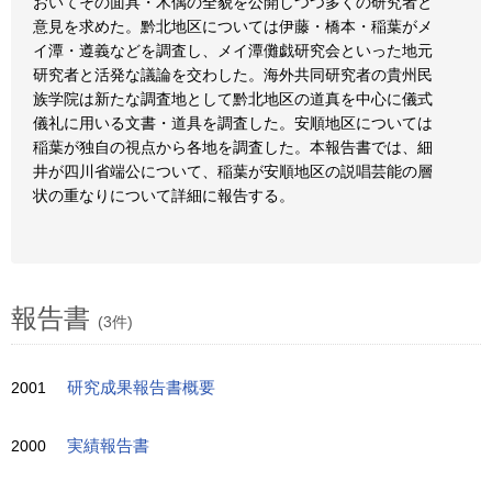
おいてその面具・木偶の全貌を公開しつつ多くの研究者と
意見を求めた。黔北地区については伊藤・橋本・稲葉がメ
イ潭・遵義などを調査し、メイ潭儺戯研究会といった地元
研究者と活発な議論を交わした。海外共同研究者の貴州民
族学院は新たな調査地として黔北地区の道真を中心に儀式
儀礼に用いる文書・道具を調査した。安順地区については
稲葉が独自の視点から各地を調査した。本報告書では、細
井が四川省端公について、稲葉が安順地区の説唱芸能の層
状の重なりについて詳細に報告する。
報告書
(3件)
2001
研究成果報告書概要
2000
実績報告書