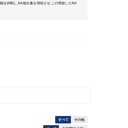
能を抑制し,NA放出量を増加させ,この増加したNA
すべて
その他