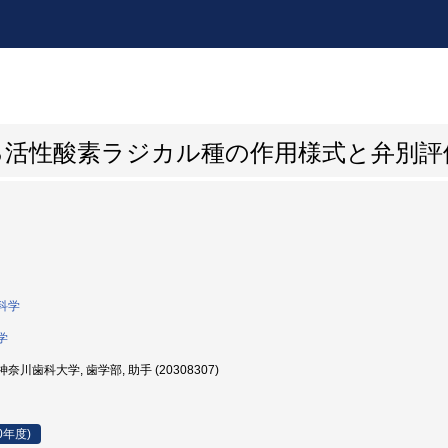
る活性酸素ラジカル種の作用様式と弁別評
科学
学
奈川歯科大学, 歯学部, 助手 (20308307)
0年度)