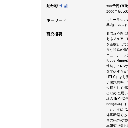
配分額
*注記
500千円 (直接
2000年度: 5
フリーラジカル 
キーワード
共鳴(ESR) /
血管反応性に
研究概要
あるノルアド
を基盤として
うな特異的修
ニュージーラ
Krebs-R
連続してNAサ
を開始するま
HPLCにより定
子磁気共鳴(ESR)
指標として測
はじめに,用い
線のTEMPO
bengal存
した。次に,^
体遮断薬である
その張力の増
本研究で得ら