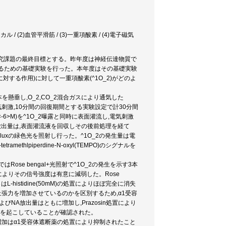
 / (2)血管平滑筋 / (3)一重項酸素 / (4)電子磁気
究課題の最終目標とする。昨年度は神経伝達物質で
するための基礎実験を行った。本年度はその基礎実験
する作用)に対して一重項酸素(^1O_2)がどのよ
垂し,O_2,CO_2混合ガスにより通気した
の電気刺激,10分間の回復期間とする実験設定で計30分間
-6>M)を^1O_2曝露と同時に表面灌流し,電気刺激
放出量は,表面灌流液を回収しその後前処理を経て
000 luxの緑色光を照射し行った。^1O_2の発生量は電
etramethlpiperdine-N-oxyl(TEMPO)のシグナルを
ose bengal+光照射で^1O_2の発生を示す3本
の添加によりその信号強度は有意に減弱した。Rose
istidine(50mM)の処置によりほぼ完全に消失
静止張力を増加させているのかを区別するため,α1受容
およびNA放出量はともに増加し,Prazosin処置により
加を起こしていることが確認された。
の増加はα1受容体遮断薬の処置により抑制されたこと