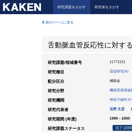
研究課題をさがす
研究者をさがす
前のページに戻る
舌動脈血管反応性に対す
11771151
研究課題/領域番号
奨励研究(A)
研究種目
補助金
配分区分
機能系基礎歯
研究分野
神奈川歯科大
研究機関
吉野 文彦
神
研究代表者
1999 – 2000
研究期間 (年度)
完了 (200
研究課題ステータス