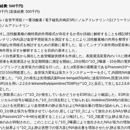
経費: 500千円)
00千円 (直接経費: 500千円)
/ 血管平滑筋 / 一重項酸素 / 電子磁気共鳴(ESR) / ノルアドレナリン / (1)フリーラジカル
 (5)ノルアドレナリン
対し,活性酸素種の種特異的作用様式が存在するか否か詳細に解析することを標記研
レナリン(NA)及び血管平滑筋張力を測定することにより,活性酸素種の作用を整理
詳細な作用様式を検討するための実験に着手した。従って,シナプス前作用(α受容体に対
飾作用を示すか解析することを目的の基本とした。
ンド白色家兎から摘出した血管螺旋状標本を作成した。表面灌流装置内のバスに標本を懸
inger溶液を表面灌流させ,安定期間後に測定を開始し,10分間の^1O_2曝露・10分間
ンプリングと血管張力の測定を行った。また,α受容体の遮断薬であるPrazosin(10^<
で計10分間処置した。血管張力変化は張力トランスデューサーを介して,内因性NA
量した。^1O_2の発生は光増感試薬Rose bengal(50μM)に波長550nm,照度18,
法を用い,2,2,6,6-tetramethylpiperidine(TEMP)が^1O_2と反応して生じる2,2,6,6-t
定した。
た実験系において^1O_2が発生しているかどうかをESR法により確認した。ESR法ではR
ラジカルの信号が確認され,^1O_2の消去剤として知られるL-histidine(50mM)
在下における光照射により血管標本の静止張力およびNA放出量の増加が認められ,これらはL-h
1O_2が静止張力を増加させているのか,若しくは^1O_2によって放出されるNAが
Prazosin(10^<-6>M)を処置することにより検討した。^1O_2処置では,静止張力
加のみが抑制された。このことにより,^1O_2曝露により放出されたNAが張力の増
れた結果より^1O_2は,静止状態での張力及びNA放出量を増加させたが,静止張力