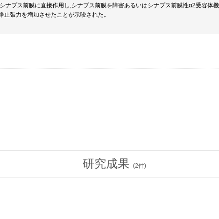
2はシナプス前膜に直接作用し,シナプス前膜を障害あるいはシナプス前膜性α2受容体機
静止張力を増加させたことが示唆された。
研究成果
(
2
件)