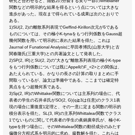
研究と合わせると、階数2の分裂する実り一群のWhiblaher
関数などの明示的な結果を得るという点については大きな
進歩があった。現在まで得られている成果は次のとおりで
ある。
1)SU(2, 2)の離散系列表現でGeffind-Kirillon次元が5である
ものについては、その極小K-tynaをもつ行列係数をGauss超
幾何関数を用いて明示的に表れた結果を得た。これは
Jaurnal of Funational Analysisに早田孝博氏(山形大学)と古
関春隆氏(三重大学)との共著論文として発表した。
2)SP(2, IR)とSU(2, 2)の"大きな"離散系列表現の極小K-type
をもつ行列係数については既にAppellのF_<2>との関係は、
あたえられている。かなりの長さの計算の取りまとめに手
間取っているが、論文は準備中である。ここまでは確定特
異点をもつ超幾何系である。
3)Sp(2, IR)のWhittaker関数については主系列の場合に、代
表者の学生の石井卓氏がSO(2, G)(q≧3は任意)のクラス1表
現の場合に重復度1定理と、その一意に定まる関数の明示的
積分表示を得た。SL(3, IR)の主系列Whittalear関数でクラス
1でないものに関して代表者の学生の眞鍋廣幸氏が、極小K-
typeを持つ場合に、そのWhittalear関数の動径成分のみたす
偏微分方程式系を明示的に求め、級数解を得た。これらは