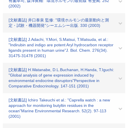
有薗幸司, 森澤眞輔: "環境ホルモンの最前線"有斐閣. 252
(2002)
[文献書誌] 井口泰泉 監修: "環境ホルモンの最新動向と測
定・試験・機器開発"シーエムシー出版. 330 (2003)
[文献書誌] J.Adachi, Y.Mori, S.Matsui, T.Matsuda, et al.:
"Indirubin and indigo are potent Aryl hydrocarbon receptor
ligands present in human urine"J. Biol. Chem. 276(34).
31475-31478 (2001)
[文献書誌] H.Watanabe, D.L.Buchanan, H.Handa, T.Iguchi:
"Global analysis of gene expression induced by
environmental endocrine disruptors"Perspective in
Comparative Endocrinology. 147-151 (2001)
[文献書誌] Ichiro Takeuchi et al.: "Caprella watch : a new
approach for monitoring butyltin residues in the
ocean"Marine Environmental Research. 52(2). 97-113
(2001)