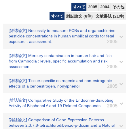
すべて
2005
2004
その他
すべて
雑誌論文 (6件)
文献書誌 (21件)
[雑誌論文] Necessity to measure PCBs and organochlorine
pesticide concentrations in human umbilical cords for fetal
exposure : assessment.
2005
[雑誌論文] Mercury contamination in human hair and fish
from Cambodia : levels, specific accumulation and risk
assessment.
2005
[雑誌論文] Tissue-specific estrogenic and non-estrogenic
effects of a xenoestrogen, nonylphenol.
2005
[雑誌論文] Comparative Study of the Endocrine-disrupting
Activity of Bisphenol A and 19 Related Compounds.
2005
[雑誌論文] Comparison of Gene Expression Patterns
between 2,3,7,8-tetrachlorodibenzo-p-dioxin and a Natural