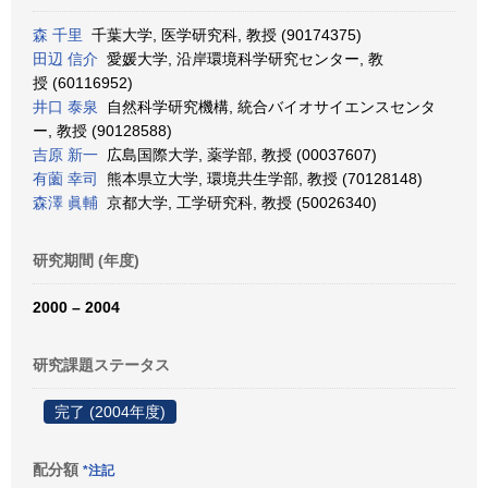
森 千里
千葉大学, 医学研究科, 教授 (90174375)
田辺 信介
愛媛大学, 沿岸環境科学研究センター, 教
授 (60116952)
井口 泰泉
自然科学研究機構, 統合バイオサイエンスセンタ
ー, 教授 (90128588)
吉原 新一
広島国際大学, 薬学部, 教授 (00037607)
有薗 幸司
熊本県立大学, 環境共生学部, 教授 (70128148)
森澤 眞輔
京都大学, 工学研究科, 教授 (50026340)
研究期間 (年度)
2000 – 2004
研究課題ステータス
完了 (2004年度)
配分額
*注記