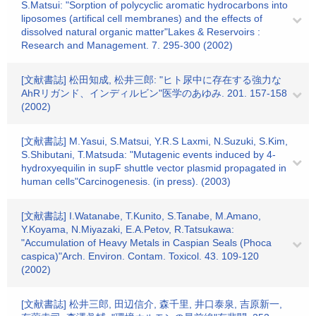
S.Matsui: "Sorption of polycyclic aromatic hydrocarbons into
liposomes (artifical cell membranes) and the effects of
dissolved natural organic matter"Lakes & Reservoirs :
Research and Management. 7. 295-300 (2002)
[文献書誌] 松田知成, 松井三郎: "ヒト尿中に存在する強力な
AhRリガンド、インディルビン"医学のあゆみ. 201. 157-158
(2002)
[文献書誌] M.Yasui, S.Matsui, Y.R.S Laxmi, N.Suzuki, S.Kim,
S.Shibutani, T.Matsuda: "Mutagenic events induced by 4-
hydroxyequilin in supF shuttle vector plasmid propagated in
human cells"Carcinogenesis. (in press). (2003)
[文献書誌] I.Watanabe, T.Kunito, S.Tanabe, M.Amano,
Y.Koyama, N.Miyazaki, E.A.Petov, R.Tatsukawa:
"Accumulation of Heavy Metals in Caspian Seals (Phoca
caspica)"Arch. Environ. Contam. Toxicol. 43. 109-120
(2002)
[文献書誌] 松井三郎, 田辺信介, 森千里, 井口泰泉, 吉原新一,