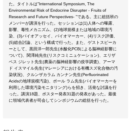
た。タイトルは"International Symposium, The
Environmental Risk of Endocrine Disrupter - Fruits of
Research and Future Perspectives- "である。主に総括班の
メンバーが講演を行った。セッションは(1)人体への曝露、
影響、毒性メカニズム、(2)地球規模または地域の環境汚
染、(3)バイオアッセイ、バイオマーカー、(4)リスク評価、
(5)総合討論、という構成で行った。また、ゲストスピーカ
ーとして、黒田洋一郎先生(水酸化PCBによる脳神経影響に
ついて)、関澤純先生(リスクコミニュケーション)、エリザ
ベス ジレット先生(農薬の脳神経影響の疫学調査)、アーマ
ド イスマイル先生(マレーシアにおける有機スズ化合物の汚
染状況)、クルンザカラム カンナン先生(Perfluorinated
Acidsの地球規模汚染)、ポール ラム先生(バイオマーカーを
利用した環境汚染モニタリング)らを招き、活発な討議を行
った。講演18題、ポスター発表31題の発表があった。最後
に領域代表者が司会してシンポジウムの総括を行った。