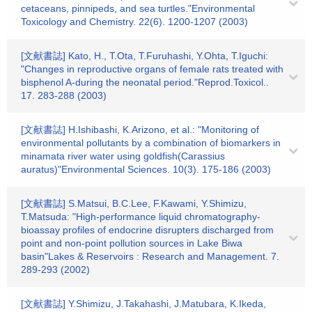
cetaceans, pinnipeds, and sea turtles."Environmental
Toxicology and Chemistry. 22(6). 1200-1207 (2003)
[文献書誌] Kato, H., T.Ota, T.Furuhashi, Y.Ohta, T.Iguchi:
"Changes in reproductive organs of female rats treated with
bisphenol A-during the neonatal period."Reprod.Toxicol..
17. 283-288 (2003)
[文献書誌] H.Ishibashi, K.Arizono, et al.: "Monitoring of
environmental pollutants by a combination of biomarkers in
minamata river water using goldfish(Carassius
auratus)"Environmental Sciences. 10(3). 175-186 (2003)
[文献書誌] S.Matsui, B.C.Lee, F.Kawami, Y.Shimizu,
T.Matsuda: "High-performance liquid chromatography-
bioassay profiles of endocrine disrupters discharged from
point and non-point pollution sources in Lake Biwa
basin"Lakes & Reservoirs : Research and Management. 7.
289-293 (2002)
[文献書誌] Y.Shimizu, J.Takahashi, J.Matubara, K.Ikeda,