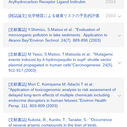
Arylhydrocarbon Receptor Ligand Indirubin
2004
[雑誌論文] 化学物質による健康リスクの予見的評価
2004
[文献書誌] Y.Shimizu, S.Matsui et al.: "Evaluation of
microorganic pollution in lake sediments : Application to
Akanoi Bay"Environ Technol. 24(7). 889-896 (2003)
[文献書誌] M.Yasui, S.Matsui, T.Matsuda et al.: "Mutagenic
events induced by 4-hydroxyequilin in supF shuttle vector
plasmid propagated in human cells"Carcinogenesis. 24(5).
911-917 (2003)
[文献書誌] Mori C, Komiyama M, Adachi T et al.:
"Application of toxicogenomic analysis to risk assessment of
delayed long-term effects of multiple chemicals including
endocrine disruptors in human fetuses."Environ Health
Persp. 111. 803-809 (2003)
[文献書誌] Kubota, R., Kunito, T., Tanabe, S.: "Occurrence
of several arsenic compounds in the liver of birds,