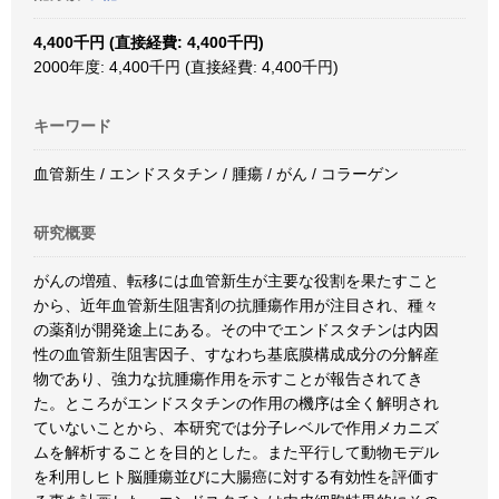
4,400千円 (直接経費: 4,400千円)
2000年度: 4,400千円 (直接経費: 4,400千円)
キーワード
血管新生 / エンドスタチン / 腫瘍 / がん / コラーゲン
研究概要
がんの増殖、転移には血管新生が主要な役割を果たすこと
から、近年血管新生阻害剤の抗腫瘍作用が注目され、種々
の薬剤が開発途上にある。その中でエンドスタチンは内因
性の血管新生阻害因子、すなわち基底膜構成成分の分解産
物であり、強力な抗腫瘍作用を示すことが報告されてき
た。ところがエンドスタチンの作用の機序は全く解明され
ていないことから、本研究では分子レベルで作用メカニズ
ムを解析することを目的とした。また平行して動物モデル
を利用しヒト脳腫瘍並びに大腸癌に対する有効性を評価す