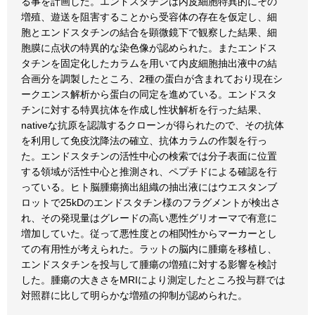
る事を計画した。エンドスタチンは内皮細胞特異的にその
増殖、遊送を阻害することから受容体の存在を仮定し、細
胞とエンドスタチンの結合を顕微鏡下で観察した結果、細
胞膜に点状の特異的な染色像が認められた。またエンドス
タチンを固定化したカラムを用いて内皮細胞抽出液中の結
合画分を調製したところ、2種の蛋白が含まれており現在シ
ークエンス解析から蛋白の同定を進めている。エンドスタ
チンに対する特異抗体を作成し性状解析を行った結果、
nativeな抗原を認識するクローンが得られたので、その抗体
を利用して免疫沈降法の確立、抗体カラムの作製を行っ
た。エンドスタチンの活性中心の検索では分子表面に位置
する領域が活性中心と推測され、ペプチドによる確認を行
っている。ヒト脳腫瘍摘出組織の抽出液にはウエスタンブ
ロットで25kDのエンドスタチン様のフラグメントが検出さ
れ、その発現量はグレードの高い悪性グリオーマで有意に
増加していた。従って悪性度との相関性からマーカーとし
ての有用性が考えられた。ラットの脳内に腫瘍を移植し、
エンドスタチンを投与して腫瘍の増殖に対する影響を検討
した。腫瘍の大きさをMRIにより測定したところ投与群では
対照群に比して明らかな増殖の抑制が認められた。